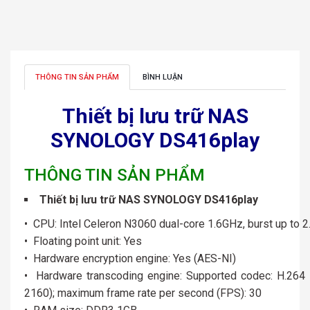
THÔNG TIN SẢN PHẨM
BÌNH LUẬN
Thiết bị lưu trữ NAS
SYNOLOGY DS416play
THÔNG TIN SẢN PHẨM
Thiết bị lưu trữ NAS SYNOLOGY DS416play
• CPU: Intel Celeron N3060 dual-core 1.6GHz, burst up to 
• Floating point unit: Yes
• Hardware encryption engine: Yes (AES-NI)
• Hardware transcoding engine: Supported codec: H.264
2160); maximum frame rate per second (FPS): 30