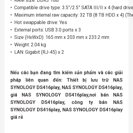
• RAM size: DDR3 1GB
• Compatible drive type: 3.5”/2.5” SATA III/II x 4 (hard driv
• Maximum internal raw capacity: 32 TB (8 TB HDD x 4) (The 
• Hot swappable drive: Yes
• External ports: USB 3.0 ports x 3
• Size (HxWxD): 165 mm x 203 mm x 233.2 mm
• Weight: 2.04 kg
• LAN: Gigabit (RJ-45) x 2
Nếu các bạn đang tìm kiếm sản phẩm và các giải
pháp liên quan đến: Thiết bị lưu trữ NAS
SYNOLOGY DS416play, NAS SYNOLOGY DS416play,
giá NAS SYNOLOGY DS416play,nơi bán NAS
SYNOLOGY DS416play, công ty bán NAS
SYNOLOGY DS416play, NAS SYNOLOGY DS416play
giá rẻ