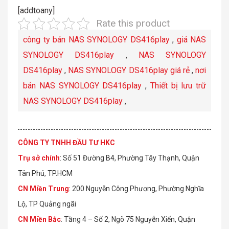
[addtoany]
Rate this product
công ty bán NAS SYNOLOGY DS416play
,
giá NAS
SYNOLOGY DS416play
,
NAS SYNOLOGY
DS416play
,
NAS SYNOLOGY DS416play giá rẻ
,
nơi
bán NAS SYNOLOGY DS416play
,
Thiết bị lưu trữ
NAS SYNOLOGY DS416play
,
CÔNG TY TNHH ĐẦU TƯ HKC
Trụ sở chính
: Số 51 Đường B4, Phường Tây Thạnh, Quận
Tân Phú, TP.HCM
CN Miền Trung
: 200 Nguyễn Công Phương, Phường Nghĩa
Lộ, TP Quảng ngãi
CN Miền Bắc
: Tầng 4 – Số 2, Ngõ 75 Nguyễn Xiển, Quận