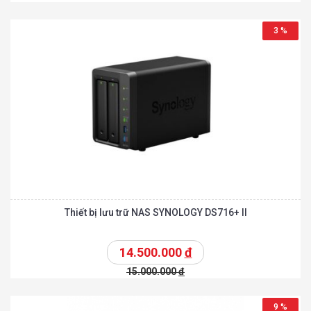
3 %
Thiết bị lưu trữ NAS SYNOLOGY DS716+ II
14.500.000
đ
15.000.000
đ
9 %