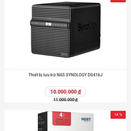
Thiết bị lưu trữ NAS SYNOLOGY DS416J
10.000.000
đ
11.000.000
đ
14 %