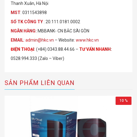
Thanh Xuân, Hà Nội
MST
: 0311543898
S
Ố
TK C
Ô
NG TY
: 20.111.0181.0002
NGÂN HÀNG:
MBBANK- CN BẮC SÀI GÒN
EMAIL
:
admin@hkc.vn
– Website:
www.hkc.vn
ĐIỆN THOẠI
:
(+84) 0343.88.44.66 –
TƯ VẤN NHANH
:
0528.994.333 (Zalo – Viber)
SẢN PHẨM LIÊN QUAN
10 %