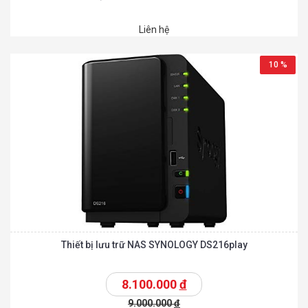
Liên hệ
10 %
Thiết bị lưu trữ NAS SYNOLOGY DS216play
8.100.000
đ
9.000.000
đ