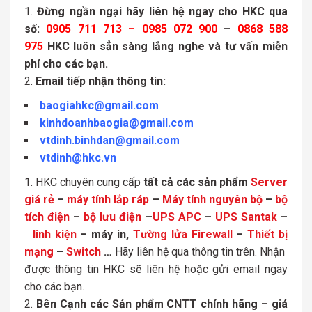
Đừng ngần ngại hãy liên hệ ngay cho HKC qua
số:
0905 711 713 – 0985 072 900
–
0868 588
975
HKC luôn sẳn sàng lắng nghe và tư vấn miễn
phí cho các bạn.
Email tiếp nhận thông tin:
baogiahkc@gmail.com
kinhdoanhbaogia@gmail.com
vtdinh.binhdan@gmail.com
vtdinh@hkc.vn
HKC chuyên cung cấp
tất cả các sản phẩm
Server
giá rẻ
–
máy tính lắp ráp
–
Máy tính nguyên bộ
–
bộ
tích điện
–
bộ lưu điện
–
UPS APC
–
UPS Santak
–
linh kiện
– máy in,
Tường lửa Firewall
–
Thiết bị
mạng
–
Switch
…
Hãy liên hệ qua thông tin trên. Nhận
được thông tin HKC sẽ liên hệ hoặc gửi email ngay
cho các bạn.
Bên Cạnh các Sản phẩm CNTT chính hãng – giá