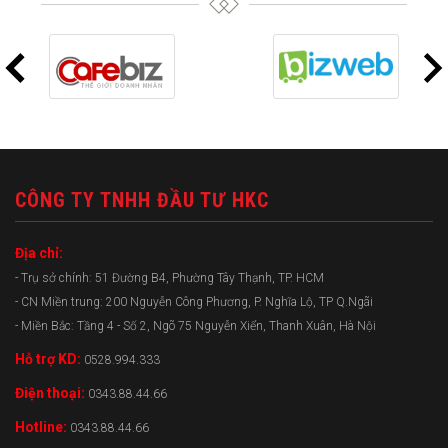
CÔNG TY TNHH ĐẦU TƯ HKC
Địa chỉ:
- Trụ sở chính: 51 Đường B4, Phường Tây Thạnh, TP. HCM
- CN Miền trung: 200 Nguyễn Công Phương, P. Nghĩa Lộ, TP Q.Ngãi
- Miền Bắc: Tầng 4 - Số 2, Ngõ 75 Nguyễn Xiển, Thanh Xuân, Hà Nội
Hỗ trợ KD:
0528.994.333
Điện thoại:
0343.88.44.66
Hotline:
0343.88.44.66