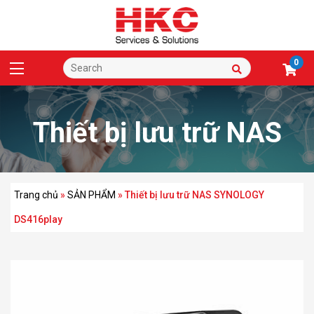
0
Thiết bị lưu trữ NAS
SYNOLOGY DS416play
Trang chủ
»
SẢN PHẨM
»
Thiết bị lưu trữ NAS SYNOLOGY
DS416play