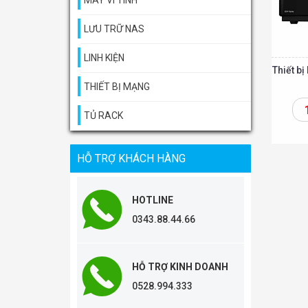
MÁY VI TÍNH
LƯU TRỮ NAS
LINH KIỆN
Thiết b
THIẾT BỊ MẠNG
TỦ RACK
Thêm vào giỏ
HỖ TRỢ KHÁCH HÀNG
HOTLINE
0343.88.44.66
HỖ TRỢ KINH DOANH
0528.994.333