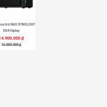
ị lưu trữ NAS SYNOLOGY
DS416play
14.900.000
đ
16.000.000
đ
Chi tiết