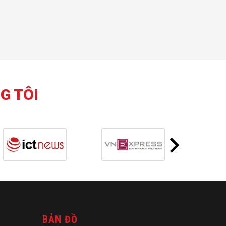
G TÔI
BẢN ĐỒ