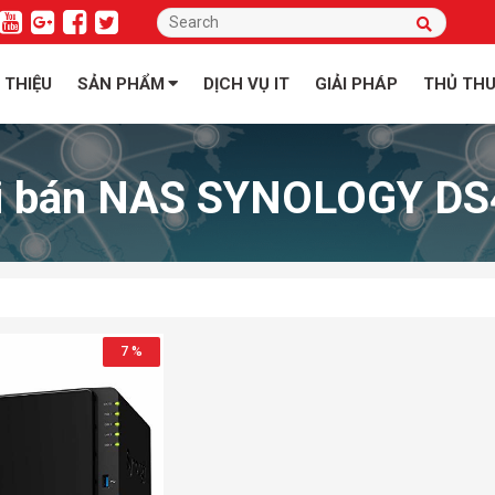
I THIỆU
SẢN PHẨM
DỊCH VỤ IT
GIẢI PHÁP
THỦ TH
i bán NAS SYNOLOGY DS
7 %