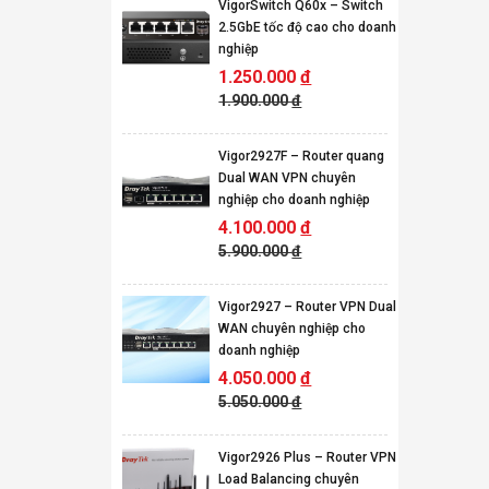
VigorSwitch Q60x – Switch
2.5GbE tốc độ cao cho doanh
nghiệp
1.250.000
đ
1.900.000
đ
Vigor2927F – Router quang
Dual WAN VPN chuyên
nghiệp cho doanh nghiệp
4.100.000
đ
5.900.000
đ
Vigor2927 – Router VPN Dual
WAN chuyên nghiệp cho
doanh nghiệp
4.050.000
đ
5.050.000
đ
Vigor2926 Plus – Router VPN
Load Balancing chuyên