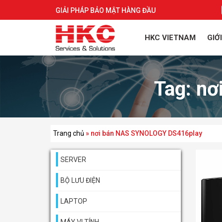
GIẢI PHÁP BẢO MẬT HÀNG ĐẦU
HKC VIETNAM
GIỚ
Tag:
nơ
Trang chủ
»
nơi bán NAS SYNOLOGY DS416play
SERVER
BỘ LƯU ĐIỆN
LAPTOP