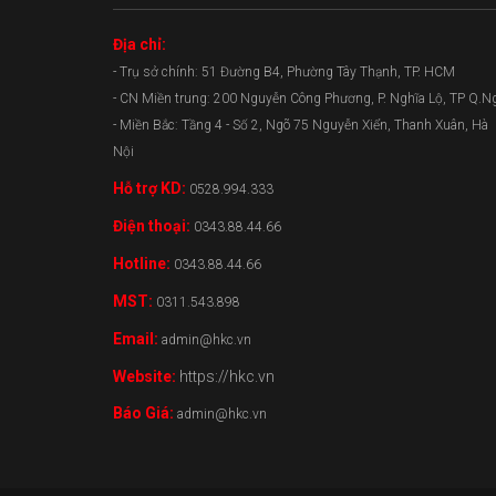
Địa chỉ:
- Trụ sở chính: 51 Đường B4, Phường Tây Thạnh, TP. HCM
- CN Miền trung: 200 Nguyễn Công Phương, P. Nghĩa Lộ, TP Q.N
- Miền Bắc: Tầng 4 - Số 2, Ngõ 75 Nguyễn Xiển, Thanh Xuân, Hà
Nội
Hỗ trợ KD:
0528.994.333
Điện thoại:
0343.88.44.66
Hotline:
0343.88.44.66
MST:
0311.543.898
Email:
admin@hkc.vn
Website:
https://hkc.vn
Báo Giá:
admin@hkc.vn
0343.88.44.66