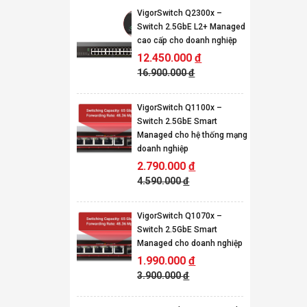
VigorSwitch Q2300x –
Switch 2.5GbE L2+ Managed
cao cấp cho doanh nghiệp
12.450.000
đ
16.900.000
đ
VigorSwitch Q1100x –
Switch 2.5GbE Smart
Managed cho hệ thống mạng
doanh nghiệp
2.790.000
đ
4.590.000
đ
VigorSwitch Q1070x –
Switch 2.5GbE Smart
Managed cho doanh nghiệp
1.990.000
đ
3.900.000
đ