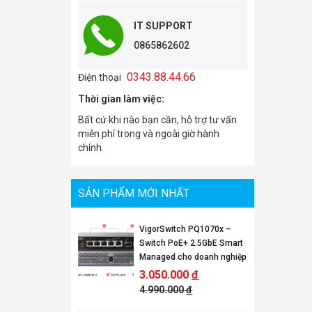
IT SUPPORT
0865862602
0343.88.44.66
Điện thoại
Thời gian làm việc:
Bất cứ khi nào bạn cần, hỗ trợ tư vấn
miễn phí trong và ngoài giờ hành
chính.
SẢN PHẨM MỚI NHẤT
VigorSwitch PQ1070x –
Switch PoE+ 2.5GbE Smart
Managed cho doanh nghiệp
3.050.000
đ
4.990.000
đ