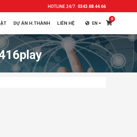
HOTLINE 24/7:
0343.88.44.66
0
UẬT
DỰ ÁN H.THÀNH
LIÊN HỆ
EN
416play