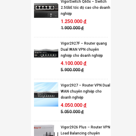
VigorSwitch Q60x – Switch
2.5GbE tốc độ cao cho doanh
nghiệp
1.250.000
đ
1.900.000
đ
Vigor2927F – Router quang
Dual WAN VPN chuyên
nghiệp cho doanh nghiệp
4.100.000
đ
5.900.000
đ
Vigor2927 – Router VPN Dual
WAN chuyên nghiệp cho
doanh nghiệp
4.050.000
đ
5.050.000
đ
Vigor2926 Plus – Router VPN
Load Balancing chuyên