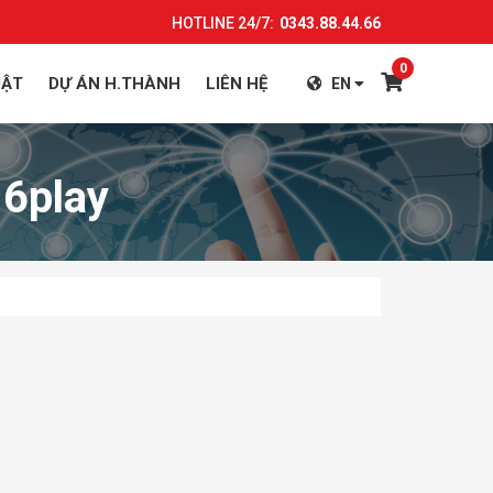
HOTLINE 24/7:
0343.88.44.66
0
UẬT
DỰ ÁN H.THÀNH
LIÊN HỆ
EN
6play