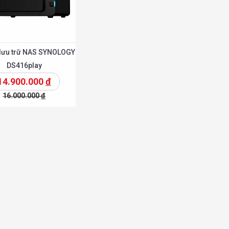
ị lưu trữ NAS SYNOLOGY
DS416play
14.900.000
đ
16.000.000
đ
Chi tiết