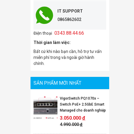
IT SUPPORT
0865862602
0343.88.44.66
Điện thoại
Thời gian làm việc:
Bất cứ khi nào bạn cần, hỗ trợ tư vấn
miễn phí trong và ngoài giờ hành
chính.
SẢN PHẨM MỚI NHẤT
VigorSwitch PQ1070x –
Switch PoE+ 2.5GbE Smart
Managed cho doanh nghiệp
3.050.000
đ
4.990.000
đ