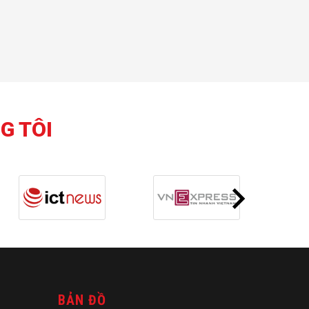
G TÔI
BẢN ĐỒ