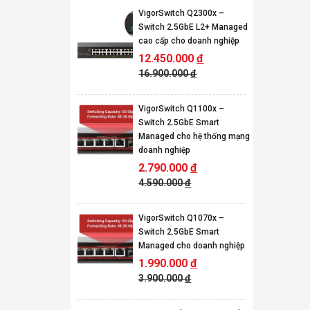
VigorSwitch Q2300x –
Switch 2.5GbE L2+ Managed
cao cấp cho doanh nghiệp
12.450.000
đ
16.900.000
đ
VigorSwitch Q1100x –
Switch 2.5GbE Smart
Managed cho hệ thống mạng
doanh nghiệp
2.790.000
đ
4.590.000
đ
VigorSwitch Q1070x –
Switch 2.5GbE Smart
Managed cho doanh nghiệp
1.990.000
đ
3.900.000
đ