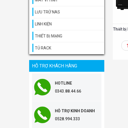
MÁY VI TÍNH
LƯU TRỮ NAS
LINH KIỆN
Thiết b
THIẾT BỊ MẠNG
TỦ RACK
Thêm vào giỏ
HỖ TRỢ KHÁCH HÀNG
HOTLINE
0343.88.44.66
HỖ TRỢ KINH DOANH
0528.994.333