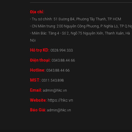
Địa chỉ:
- Trụ sở chính: 51 Đường B4, Phường Tây Thạnh, TP. HCM
- CN Miền trung: 200 Nguyễn Công Phương, P. Nghĩa Lộ, TP Q.N
- Miền Bắc: Tầng 4 - Số 2, Ngõ 75 Nguyễn Xiển, Thanh Xuân, Hà
Nội
Hỗ trợ KD:
0528.994.333
Điện thoại:
0343.88.44.66
Hotline:
0343.88.44.66
MST:
0311.543.898
Email:
admin@hkc.vn
Website:
https://hkc.vn
Báo Giá:
admin@hkc.vn
0343.88.44.66