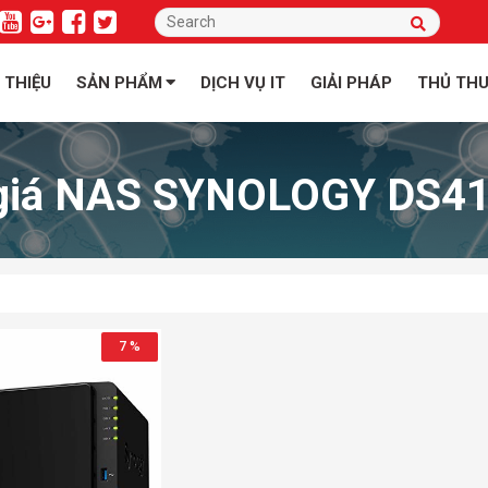
I THIỆU
SẢN PHẨM
DỊCH VỤ IT
GIẢI PHÁP
THỦ TH
giá NAS SYNOLOGY DS41
7 %