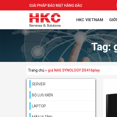
GIẢI PHÁP BẢO MẬT HÀNG ĐẦU
HKC VIETNAM
GIỚ
Tag:
Trang chủ
»
giá NAS SYNOLOGY DS416play
SERVER
BỘ LƯU ĐIỆN
LAPTOP