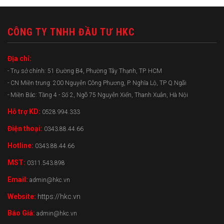
CÔNG TY TNHH ĐẦU TƯ HKC
Địa chỉ:
- Trụ sở chính: 51 Đường B4, Phường Tây Thạnh, TP. HCM
- CN Miền trung: 200 Nguyễn Công Phương, P. Nghĩa Lộ, TP Q.Ngãi
- Miền Bắc: Tầng 4 - Số 2, Ngõ 75 Nguyễn Xiển, Thanh Xuân, Hà Nội
Hỗ trợ KD:
0528.994.333
Điện thoại:
0343.88.44.66
Hotline:
0343.88.44.66
MST:
0311.543.898
Email:
admin@hkc.vn
Website:
https://hkc.vn
Báo Giá:
admin@hkc.vn