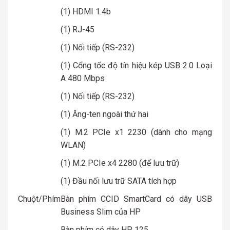
(1) HDMI 1.4b
(1) RJ-45
(1) Nối tiếp (RS-232)
(1) Cổng tốc độ tín hiệu kép USB 2.0 Loại
A 480 Mbps
(1) Nối tiếp (RS-232)
(1) Ăng-ten ngoài thứ hai
(1) M.2 PCIe x1 2230 (dành cho mạng
WLAN)
(1) M.2 PCIe x4 2280 (để lưu trữ)
(1) Đầu nối lưu trữ SATA tích hợp
Chuột/Phím
Bàn phím CCID SmartCard có dây USB
Business Slim của HP
Bàn phím có dây HP 125