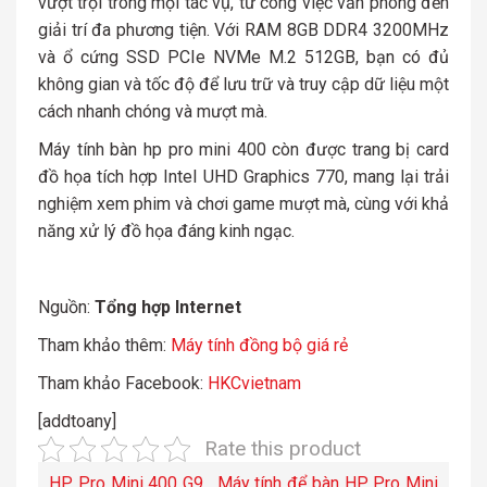
vượt trội trong mọi tác vụ, từ công việc văn phòng đến
giải trí đa phương tiện. Với RAM 8GB DDR4 3200MHz
và ổ cứng SSD PCIe NVMe M.2 512GB, bạn có đủ
không gian và tốc độ để lưu trữ và truy cập dữ liệu một
cách nhanh chóng và mượt mà.
Máy tính bàn hp pro mini 400 còn được trang bị card
đồ họa tích hợp Intel UHD Graphics 770, mang lại trải
nghiệm xem phim và chơi game mượt mà, cùng với khả
năng xử lý đồ họa đáng kinh ngạc.
Nguồn:
Tổng hợp Internet
Tham khảo thêm:
Máy tính đồng bộ giá rẻ
Tham khảo Facebook:
HKCvietnam
[addtoany]
Rate this product
HP Pro Mini 400 G9
,
Máy tính để bàn HP Pro Mini