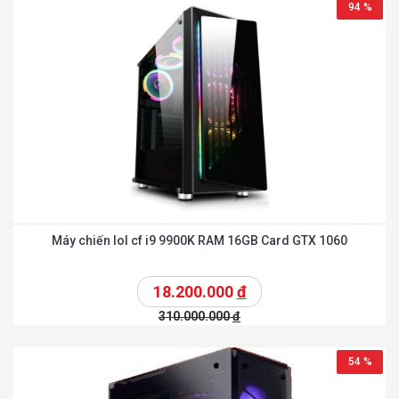
94 %
Máy chiến lol cf i9 9900K RAM 16GB Card GTX 1060
18.200.000
đ
310.000.000
đ
54 %