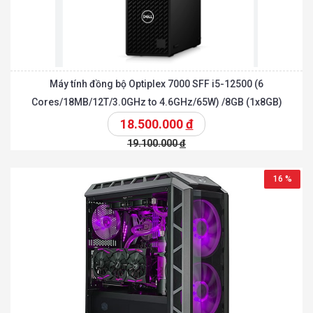
Máy tính đồng bộ Optiplex 7000 SFF i5-12500 (6
Cores/18MB/12T/3.0GHz to 4.6GHz/65W) /8GB (1x8GB)
DDR4/M.2 2230 256GB/Ubuntu Linux 20.04
18.500.000
đ
19.100.000
đ
16 %