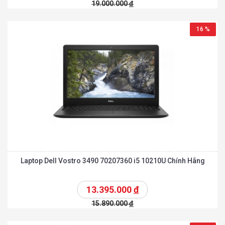
19.000.000
đ
16 %
Laptop Dell Vostro 3490 70207360 i5 10210U Chính Hãng
13.395.000
đ
15.890.000
đ