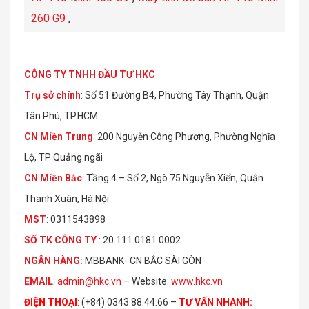
260 G9
,
CÔNG TY TNHH ĐẦU TƯ HKC
Trụ sở chính
: Số 51 Đường B4, Phường Tây Thạnh, Quận
Tân Phú, TP.HCM
CN Miền Trung
: 200 Nguyễn Công Phương, Phường Nghĩa
Lộ, TP Quảng ngãi
CN Miền Bắc
: Tầng 4 – Số 2, Ngõ 75 Nguyễn Xiển, Quận
Thanh Xuân, Hà Nội
MST
: 0311543898
S
Ố
TK C
Ô
NG TY
: 20.111.0181.0002
NGÂN HÀNG:
MBBANK- CN BẮC SÀI GÒN
EMAIL
:
admin@hkc.vn
– Website:
www.hkc.vn
ĐIỆN THOẠI
:
(+84) 0343.88.44.66 –
TƯ VẤN NHANH
: