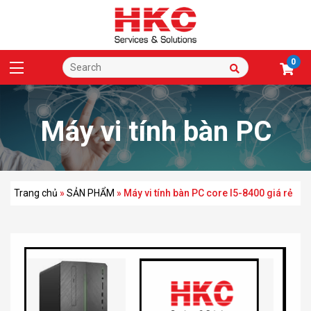
0
Máy vi tính bàn PC
core I5-8400 giá rẻ
Trang chủ
»
SẢN PHẨM
»
Máy vi tính bàn PC core I5-8400 giá rẻ