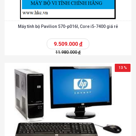
Máy tính bộ Pavilion 570-p016l, Core i5-7400 giá rẻ
9.509.000
đ
11.980.000
đ
13 %