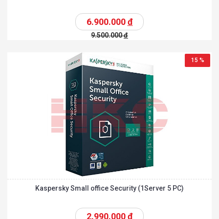
6.900.000
đ
9.500.000
đ
15 %
Kaspersky Small office Security (1Server 5 PC)
2.990.000
đ