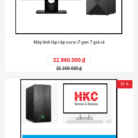
Máy tính lắp ráp core i7 gen 7 giá rẻ
22.860.000
đ
25.300.000
đ
21 %