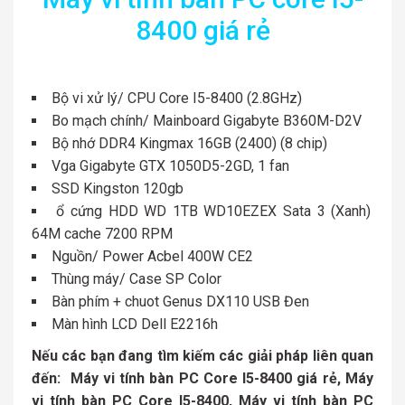
8400 giá rẻ
Bộ vi xử lý/ CPU Core I5-8400 (2.8GHz)
Bo mạch chính/ Mainboard Gigabyte B360M-D2V
Bộ nhớ DDR4 Kingmax 16GB (2400) (8 chip)
Vga Gigabyte GTX 1050D5-2GD, 1 fan
SSD Kingston 120gb
ổ cứng HDD WD 1TB WD10EZEX Sata 3 (Xanh)
64M cache 7200 RPM
Nguồn/ Power Acbel 400W CE2
Thùng máy/ Case SP Color
Bàn phím + chuot Genus DX110 USB Đen
Màn hình LCD Dell E2216h
Nếu các bạn đang tìm kiếm các giải pháp liên quan
đến: Máy vi tính bàn PC Core I5-8400 giá rẻ, Máy
vi tính bàn PC Core I5-8400, Máy vi tính bàn PC