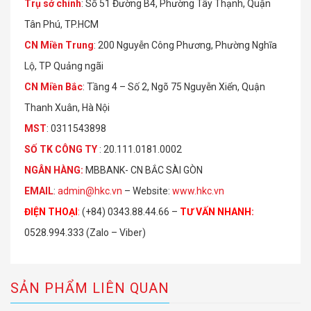
Trụ sở chính
: Số 51 Đường B4, Phường Tây Thạnh, Quận
Tân Phú, TP.HCM
CN Miền Trung
: 200 Nguyễn Công Phương, Phường Nghĩa
Lộ, TP Quảng ngãi
CN Miền Bắc
: Tầng 4 – Số 2, Ngõ 75 Nguyễn Xiển, Quận
Thanh Xuân, Hà Nội
MST
: 0311543898
S
Ố
TK C
Ô
NG TY
: 20.111.0181.0002
NGÂN HÀNG:
MBBANK- CN BẮC SÀI GÒN
EMAIL
:
admin@hkc.vn
– Website:
www.hkc.vn
ĐIỆN THOẠI
:
(+84) 0343.88.44.66 –
TƯ VẤN NHANH
:
0528.994.333 (Zalo – Viber)
SẢN PHẨM LIÊN QUAN