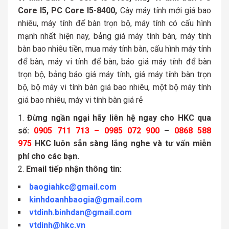
Core I5, PC Core I5-8400,
Cây máy tính mới giá bao
nhiêu, máy tính để bàn trọn bộ, máy tính có cấu hình
mạnh nhất hiện nay, bảng giá máy tính bàn, máy tính
bàn bao nhiêu tiền, mua máy tính bàn, cấu hình máy tính
để bàn, máy vi tính để bàn, báo giá máy tính để bàn
trọn bộ, bảng báo giá máy tính, giá máy tính bàn trọn
bộ, bộ máy vi tính bàn giá bao nhiêu, một bộ máy tính
giá bao nhiêu, máy vi tính bàn giá rẻ
Đừng ngần ngại hãy liên hệ ngay cho HKC qua
số:
0905 711 713 – 0985 072 900
–
0868 588
975
HKC luôn sẳn sàng lắng nghe và tư vấn miễn
phí cho các bạn.
Email tiếp nhận thông tin:
baogiahkc@gmail.com
kinhdoanhbaogia@gmail.com
vtdinh.binhdan@gmail.com
vtdinh@hkc.vn