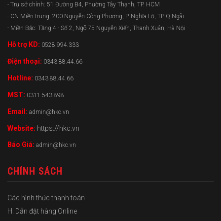
- Trụ sở chính: 51 Đường B4, Phường Tây Thạnh, TP. HCM
- CN Miền trung: 200 Nguyễn Công Phương, P. Nghĩa Lộ, TP Q.Ngãi
- Miền Bắc: Tầng 4 - Số 2, Ngõ 75 Nguyễn Xiển, Thanh Xuân, Hà Nội
Hỗ trợ KD:
0528.994.333
Điện thoại:
0343.88.44.66
Hotline:
0343.88.44.66
MST:
0311.543.898
Email:
admin@hkc.vn
Website:
https://hkc.vn
Báo Giá:
admin@hkc.vn
CHÍNH SÁCH
Các hình thức thanh toán
H. Dẫn đặt hàng Online