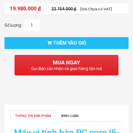
19.980.000
đ
22.154.000
đ
[Giá Chưa có VAT]
Số lượng:
THÊM VÀO GIỎ
MUA NGAY
Gọi điện xác nhận và giao hàng tận nơi
THÔNG TIN SẢN PHẨM
BÌNH LUẬN
Máy vi tính bàn PC core I5-