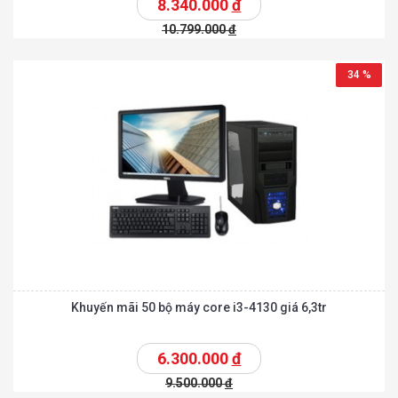
8.340.000
đ
10.799.000
đ
34 %
Khuyến mãi 50 bộ máy core i3-4130 giá 6,3tr
6.300.000
đ
9.500.000
đ