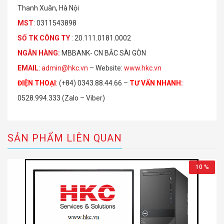
Thanh Xuân, Hà Nội
MST
: 0311543898
S
Ố
TK C
Ô
NG TY
: 20.111.0181.0002
NGÂN HÀNG:
MBBANK- CN BẮC SÀI GÒN
EMAIL
:
admin@hkc.vn
– Website:
www.hkc.vn
ĐIỆN THOẠI
:
(+84) 0343.88.44.66 –
TƯ VẤN NHANH
:
0528.994.333 (Zalo – Viber)
SẢN PHẨM LIÊN QUAN
10 %