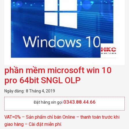
phần mềm microsoft win 10
pro 64bit SNGL OLP
Ngày đăng:
8 Tháng 4, 2019
0343.88.44.66
Đặt hàng xin gọi
VAT=0% – Sản phẩm chỉ bán Online – thanh toán trước khi
giao hàng – Cài đặt miễn phí.