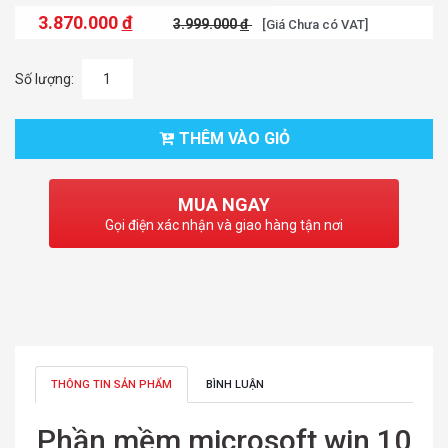
3.870.000
đ
3.999.000
đ
[Giá Chưa có VAT]
Số lượng:
THÊM VÀO GIỎ
MUA NGAY
Gọi điện xác nhận và giao hàng tận nơi
THÔNG TIN SẢN PHẨM
BÌNH LUẬN
Phần mềm microsoft win 10