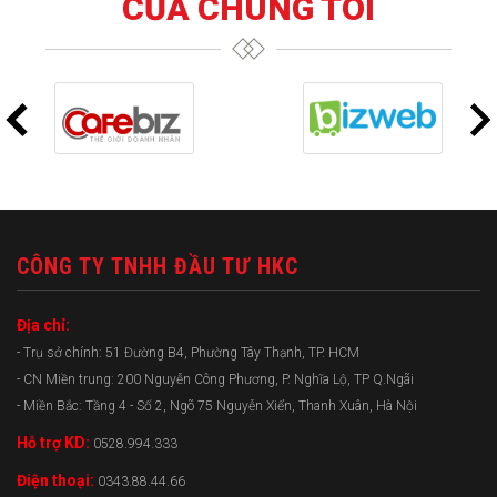
CỦA CHÚNG TÔI
CÔNG TY TNHH ĐẦU TƯ HKC
Địa chỉ:
- Trụ sở chính: 51 Đường B4, Phường Tây Thạnh, TP. HCM
- CN Miền trung: 200 Nguyễn Công Phương, P. Nghĩa Lộ, TP Q.Ngãi
- Miền Bắc: Tầng 4 - Số 2, Ngõ 75 Nguyễn Xiển, Thanh Xuân, Hà Nội
Hỗ trợ KD:
0528.994.333
Điện thoại:
0343.88.44.66