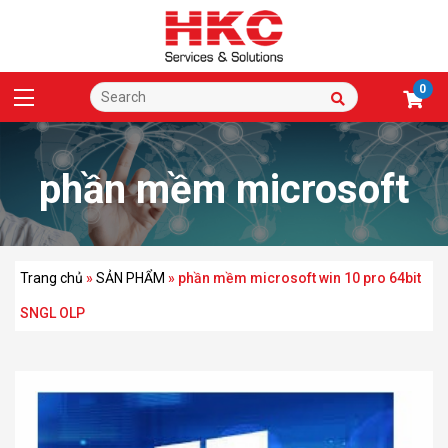
0
phần mềm microsoft
win 10 pro 64bit SNGL
Trang chủ
»
SẢN PHẨM
»
phần mềm microsoft win 10 pro 64bit
SNGL OLP
OLP