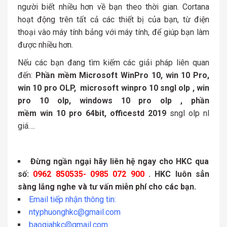
người biết nhiều hơn về bạn theo thời gian. Cortana
hoạt động trên tất cả các thiết bị của bạn, từ điện
thoại vào máy tính bảng với máy tính, để giúp bạn làm
được nhiều hơn.
Nếu các bạn đang tìm kiếm các giải pháp liên quan
đến:
Phần mềm Microsoft WinPro 10, win 10 Pro,
win 10 pro OLP,
microsoft winpro 10 sngl olp , win
pro 10 olp, windows 10 pro olp , phần
mềm win 10 pro 64bit, officestd 2019
sngl olp nl
giá….
Đừng ngần ngại hãy liên hệ ngay cho HKC qua
số:
0962 850535- 0985 072 900
. HKC luôn sẳn
sàng lắng nghe và tư vấn miễn phí cho các bạn.
Email tiếp nhận thông tin:
ntyphuonghkc@gmail.com
baogiahkc@gmail.com