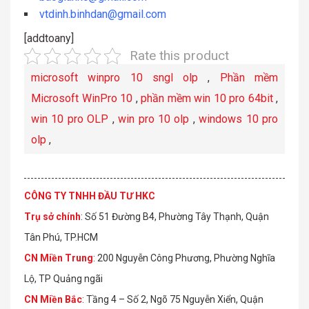
vtdinh.binhdan@gmail.com
[addtoany]
Rate this product
microsoft winpro 10 sngl olp
,
Phần mềm
Microsoft WinPro 10
,
phần mềm win 10 pro 64bit
,
win 10 pro OLP
,
win pro 10 olp
,
windows 10 pro
olp
,
CÔNG TY TNHH ĐẦU TƯ HKC
Trụ sở chính
: Số 51 Đường B4, Phường Tây Thạnh, Quận
Tân Phú, TP.HCM
CN Miền Trung
: 200 Nguyễn Công Phương, Phường Nghĩa
Lộ, TP Quảng ngãi
CN Miền Bắc
: Tầng 4 – Số 2, Ngõ 75 Nguyễn Xiển, Quận