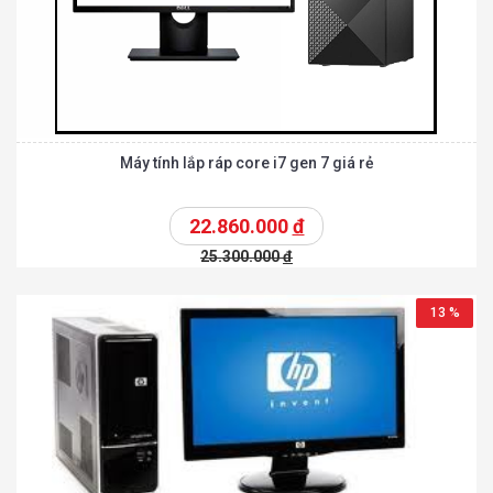
Máy tính lắp ráp core i7 gen 7 giá rẻ
22.860.000
đ
25.300.000
đ
13 %