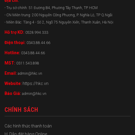
Địa chỉ:
- Trụ sở chính: 51 Đường B4, Phường Tây Thạnh, TP. HCM
- CN Miền trung: 200 Nguyễn Công Phương, P. Nghĩa Lộ, TP Q.Ngãi
- Miền Bắc: Tầng 4 - Số 2, Ngõ 75 Nguyễn Xiển, Thanh Xuân, Hà Nội
Hỗ trợ KD:
0528.994.333
Điện thoại:
0343.88.44.66
Hotline:
0343.88.44.66
MST:
0311.543.898
Email:
admin@hkc.vn
Website:
https://hkc.vn
Báo Giá:
admin@hkc.vn
CHÍNH SÁCH
Các hình thức thanh toán
H. Dẫn đặt hàng Online