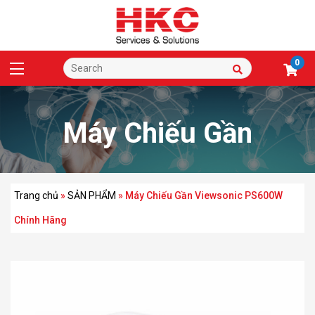
0
Máy Chiếu Gần
Viewsonic PS600W
Trang chủ
»
SẢN PHẨM
»
Máy Chiếu Gần Viewsonic PS600W
Chính Hãng
Chính Hãng