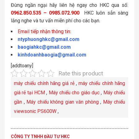
Đừng ngần ngại hãy liên hệ ngay cho HKC qua số:
0962.850.535 – 0985.072.900
HKC luôn sẳn sàng
lắng nghe và tư vấn miễn phí cho các bạn.
Email tiếp nhận thông tin:
ntyphuonghkc@gmail.com
baogiahkc@gmail.com
kinhdoanhbaogia@gmail.com
[addtoany]
Rate this product
máy chiếu chính hãng giá rẻ
,
máy chiếu chính hãng
giá rẻ tại HCM
,
Máy chiếu cho giáo dục
,
Máy chiếu
gần
,
Máy chiếu không gian văn phòng
,
Máy chiếu
viewsonic PS600W
,
CÔNG TY TNHH ĐẦU TƯ HKC