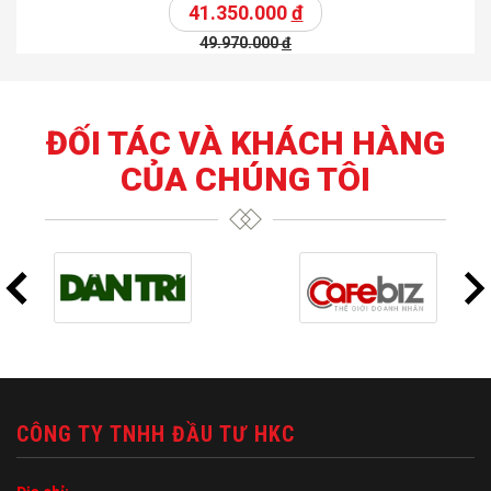
41.350.000
đ
49.970.000
đ
ĐỐI TÁC VÀ KHÁCH HÀNG
CỦA CHÚNG TÔI
CÔNG TY TNHH ĐẦU TƯ HKC