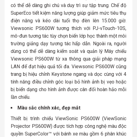
có thể dễ dàng ghi chú và duy trì sự tập trung. Chế độ
SuperEco tiết kiệm năng lượng giúp giảm mức tiêu thụ
điện năng và kéo dài tuổi thọ đèn lên 15.000 giờ.
Viewsonic PS600W tương thích với PJ-vTouch-10S,
mô-đun tương tác tùy chọn biến lớp học thành một môi
trường giảng dạy tương tác hấp dẫn. Ngoài ra, người
dùng có thể dễ dàng kiểm soát và quản lý Máy chiếu
Viewsonic PS600W từ xa thông qua giải pháp mạng
LAN để đạt hiệu quả tối đa. Viewsonic PS600W cũng
trang bị hiệu chỉnh Keystone ngang và dọc cùng với 4
tính năng điều chỉnh góc loại bỏ hình ảnh bị vẹo hoặc
bị biến dạng cho hình ảnh được cân đối hoàn hảo mỗi
lần chiếu.
Màu sắc chính xác, đẹp mắt
Thiết bị trình chiếu ViewSonic PS600W (ViewSonic
Projector PS600W) được tích hợp công nghệ màu độc
quyền SuperColor™ với bánh xe màu gồm 6 phân khúc