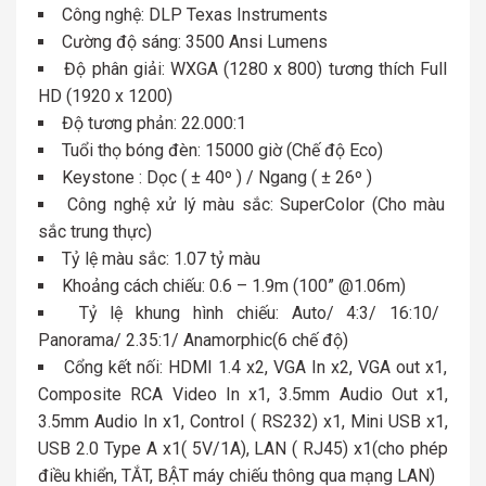
Công nghệ: DLP Texas Instruments
Cường độ sáng: 3500 Ansi Lumens
Độ phân giải: WXGA (1280 x 800) tương thích Full
HD (1920 x 1200)
Độ tương phản: 22.000:1
Tuổi thọ bóng đèn: 15000 giờ (Chế độ Eco)
Keystone : Dọc ( ± 40º ) / Ngang ( ± 26º )
Công nghệ xử lý màu sắc: SuperColor (Cho màu
sắc trung thực)
Tỷ lệ màu sắc: 1.07 tỷ màu
Khoảng cách chiếu: 0.6 – 1.9m (100” @1.06m)
Tỷ lệ khung hình chiếu: Auto/ 4:3/ 16:10/
Panorama/ 2.35:1/ Anamorphic(6 chế độ)
Cổng kết nối: HDMI 1.4 x2, VGA In x2, VGA out x1,
Composite RCA Video In x1, 3.5mm Audio Out x1,
3.5mm Audio In x1, Control ( RS232) x1, Mini USB x1,
USB 2.0 Type A x1( 5V/1A), LAN ( RJ45) x1(cho phép
điều khiển, TẮT, BẬT máy chiếu thông qua mạng LAN)