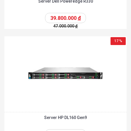
Server Dell Poweredge R330
39.800.000
đ
47.000.000
đ
17 %
Server HP DL160 Gen9