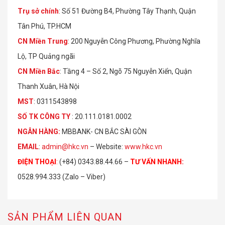
Trụ sở chính
: Số 51 Đường B4, Phường Tây Thạnh, Quận
Tân Phú, TP.HCM
CN Miền Trung
: 200 Nguyễn Công Phương, Phường Nghĩa
Lộ, TP Quảng ngãi
CN Miền Bắc
: Tầng 4 – Số 2, Ngõ 75 Nguyễn Xiển, Quận
Thanh Xuân, Hà Nội
MST
: 0311543898
S
Ố
TK C
Ô
NG TY
: 20.111.0181.0002
NGÂN HÀNG:
MBBANK- CN BẮC SÀI GÒN
EMAIL
:
admin@hkc.vn
– Website:
www.hkc.vn
ĐIỆN THOẠI
:
(+84) 0343.88.44.66 –
TƯ VẤN NHANH
:
0528.994.333 (Zalo – Viber)
SẢN PHẨM LIÊN QUAN