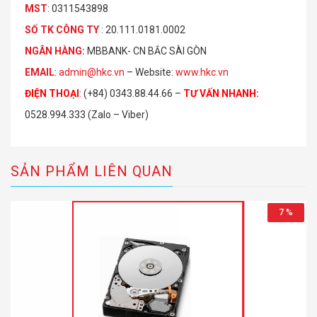
MST
: 0311543898
S
Ố
TK C
Ô
NG TY
: 20.111.0181.0002
NGÂN HÀNG:
MBBANK- CN BẮC SÀI GÒN
EMAIL
:
admin@hkc.vn
– Website:
www.hkc.vn
ĐIỆN THOẠI
:
(+84) 0343.88.44.66 –
TƯ VẤN NHANH
:
0528.994.333 (Zalo – Viber)
SẢN PHẨM LIÊN QUAN
7 %