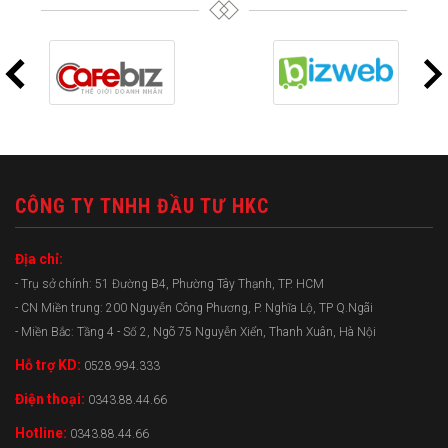
CÔNG TY TNHH ĐẦU TƯ HKC
Địa chỉ:
- Trụ sở chính: 51 Đường B4, Phường Tây Thạnh, TP. HCM
- CN Miền trung: 200 Nguyễn Công Phương, P. Nghĩa Lộ, TP Q.Ngãi
- Miền Bắc: Tầng 4 - Số 2, Ngõ 75 Nguyễn Xiển, Thanh Xuân, Hà Nội
Hỗ trợ KD:
0528.994.333
Điện thoại:
0343.88.44.66
Hotline:
0343.88.44.66