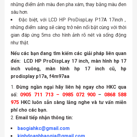
những điểm ảnh màu đen pha xám, thay bằng màu đen
sâu hơn.
Đặc biệt, với LCD HP ProDispLay P17A 17inch ,
những điểm sáng sẽ càng trở nên nổi bật cùng với thời
gian đáp ứng 5ms cho hình ảnh rõ nét và sống động
như thật.
Nếu các bạn đang tìm kiếm các giải pháp liên quan
đến:
LCD HP ProDispLay 17 inch, màn hình hp 17
inch vuông, màn hình hp 17 inch cũ, hp
prodisplay p17a, f4m97aa
Đừng ngần ngại hãy liên hệ ngay cho HKC qua
số:
0905 711 713 – 0985 072 900
–
0868 588
975
HKC luôn sẳn sàng lắng nghe và tư vấn miễn
phí cho các bạn.
Email tiếp nhận thông tin:
baogiahkc@gmail.com
kinhdoanhbaogia@gmail.com