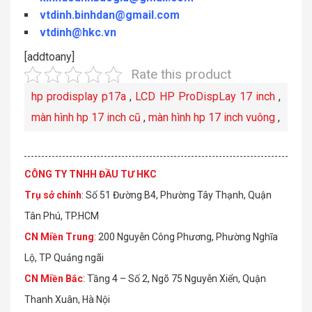
vtdinh.binhdan@gmail.com
vtdinh@hkc.vn
[addtoany]
Rate this product
hp prodisplay p17a
,
LCD HP ProDispLay 17 inch
,
màn hình hp 17 inch cũ
,
màn hình hp 17 inch vuông
,
CÔNG TY TNHH ĐẦU TƯ HKC
Trụ sở chính
: Số 51 Đường B4, Phường Tây Thạnh, Quận
Tân Phú, TP.HCM
CN Miền Trung
: 200 Nguyễn Công Phương, Phường Nghĩa
Lộ, TP Quảng ngãi
CN Miền Bắc
: Tầng 4 – Số 2, Ngõ 75 Nguyễn Xiển, Quận
Thanh Xuân, Hà Nội