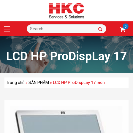
0
LCD HP ProDispLay 17
inch
Trang chủ
»
SẢN PHẨM
»
LCD HP ProDispLay 17 inch