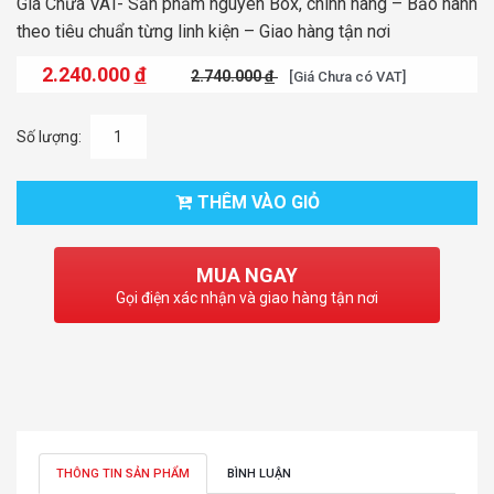
Giá Chưa VAT- Sản phẩm nguyên Box, chính hãng – Bảo hành
theo tiêu chuẩn từng linh kiện – Giao hàng tận nơi
2.240.000
đ
2.740.000
đ
[Giá Chưa có VAT]
Số lượng:
THÊM VÀO GIỎ
MUA NGAY
Gọi điện xác nhận và giao hàng tận nơi
THÔNG TIN SẢN PHẨM
BÌNH LUẬN