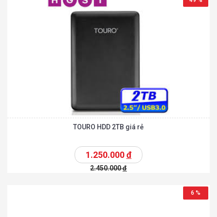
49 %
TOURO HDD 2TB giá rẻ
1.250.000
đ
2.450.000
đ
6 %