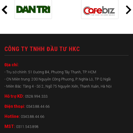
CÔNG TY TNHH ĐẦU TƯ HKC
Địa chỉ:
- Trụ sở chính: 51 Đường B4, Phường Tây Thạnh, TP. HCM
- CN Miền trung: 200 Nguyễn Công Phương, P. Nghĩa Lộ, TP Q.Ngãi
- Miền Bắc: Tầng 4 - Số 2, Ngõ 75 Nguyễn Xiển, Thanh Xuân, Hà Nội
Hỗ trợ KD:
0528.994.333
Điện thoại:
0343.88.44.66
Hotline:
0343.88.44.66
MST:
0311.543.898