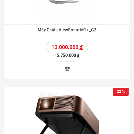
Máy Chiếu ViewSonic M1+_G2
13.000.000
đ
15.750.000
đ
22 %