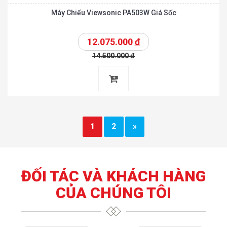
Máy Chiếu Viewsonic PA503W Giá Sốc
12.075.000
đ
14.500.000
đ
1
2
»
ĐỐI TÁC VÀ KHÁCH HÀNG
CỦA CHÚNG TÔI