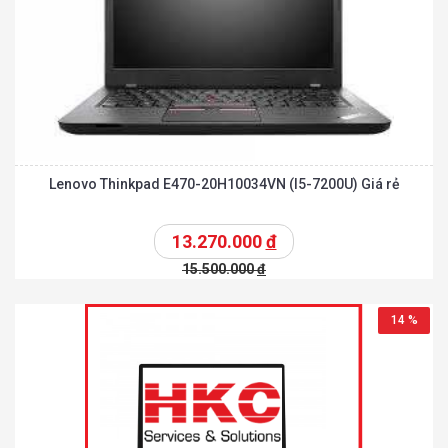
Lenovo Thinkpad E470-20H10034VN (I5-7200U) Giá rẻ
13.270.000
đ
15.500.000
đ
14 %