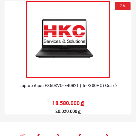
7 %
Laptop Asus FX503VD-E4082T (I5-7300HQ) Giá rẻ
18.580.000
đ
20.020.000
đ