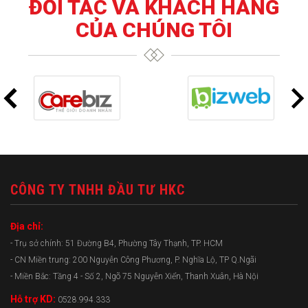
ĐỐI TÁC VÀ KHÁCH HÀNG
CỦA CHÚNG TÔI
CÔNG TY TNHH ĐẦU TƯ HKC
Địa chỉ:
- Trụ sở chính: 51 Đường B4, Phường Tây Thạnh, TP. HCM
- CN Miền trung: 200 Nguyễn Công Phương, P. Nghĩa Lộ, TP Q.Ngãi
- Miền Bắc: Tầng 4 - Số 2, Ngõ 75 Nguyễn Xiển, Thanh Xuân, Hà Nội
Hỗ trợ KD:
0528.994.333