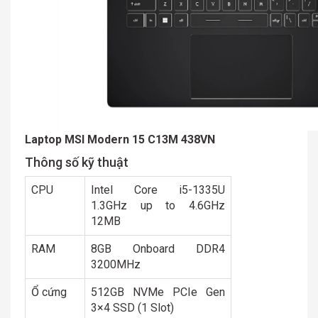
Laptop MSI Modern 15 C13M 438VN
Thông số kỹ thuật
CPU
Intel Core i5-1335U
1.3GHz up to 4.6GHz
12MB
RAM
8GB Onboard DDR4
3200MHz
Ổ cứng
512GB NVMe PCIe Gen
3×4 SSD (1 Slot)