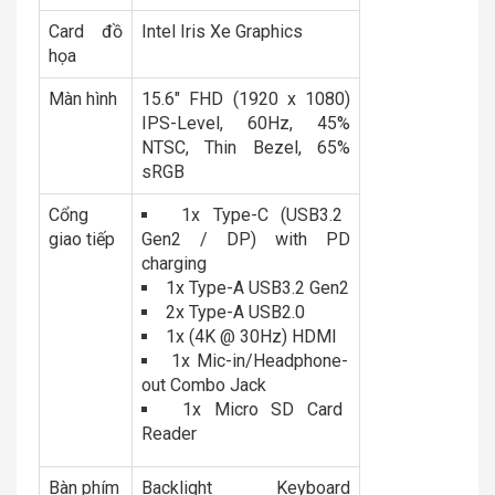
Card đồ
Intel Iris Xe Graphics
họa
Màn hình
15.6″ FHD (1920 x 1080)
IPS-Level, 60Hz, 45%
NTSC, Thin Bezel, 65%
sRGB
Cổng
1x Type-C (USB3.2
giao tiếp
Gen2 / DP) with PD
charging
1x Type-A USB3.2 Gen2
2x Type-A USB2.0
1x (4K @ 30Hz) HDMI
1x Mic-in/Headphone-
out Combo Jack
1x Micro SD Card
Reader
Bàn phím
Backlight Keyboard