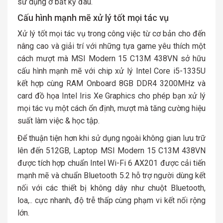
sử dụng ở bất kỳ đâu.
Cấu hình mạnh mẽ xử lý tốt mọi tác vụ
Xử lý tốt mọi tác vụ trong công việc từ cơ bản cho đến
nâng cao và giải trí với những tựa game yêu thích một
cách mượt mà MSI Modern 15 C13M 438VN sở hữu
cấu hình mạnh mẽ với chip xử lý Intel Core i5-1335U
kết hợp cùng RAM Onboard 8GB DDR4 3200MHz và
card đồ họa Intel Iris Xe Graphics cho phép bạn xử lý
mọi tác vụ một cách ổn định, mượt mà tăng cường hiệu
suất làm việc & học tập.
Để thuận tiện hơn khi sử dụng ngoài không gian lưu trữ
lên đến 512GB, Laptop MSI Modern 15 C13M 438VN
được tích hợp chuẩn Intel Wi-Fi 6 AX201 được cải tiến
mạnh mẽ và chuẩn Bluetooth 5.2 hỗ trợ người dùng kết
nối với các thiết bị không dây như chuột Bluetooth,
loa,.. cực nhanh, độ trễ thấp cùng phạm vi kết nối rộng
lớn.