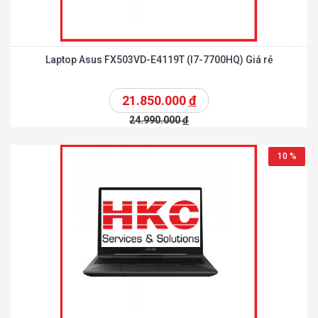
Laptop Asus FX503VD-E4119T (I7-7700HQ) Giá rẻ
21.850.000
đ
24.990.000
đ
10 %