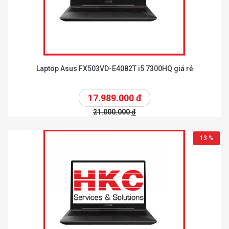
Laptop Asus FX503VD-E4082T i5 7300HQ giá rẻ
17.989.000
đ
21.000.000
đ
13 %