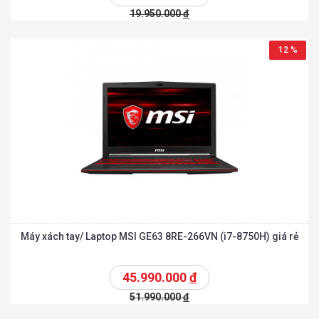
19.950.000
đ
12 %
Máy xách tay/ Laptop MSI GE63 8RE-266VN (i7-8750H) giá rẻ
45.990.000
đ
51.990.000
đ