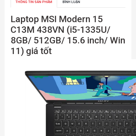
THÔNG TIN SẢN PHẨM
BÌNH LUẬN
Laptop MSI Modern 15
C13M 438VN (i5-1335U/
8GB/ 512GB/ 15.6 inch/ Win
11) giá tốt