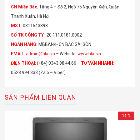
CN Miền Bắc
: Tầng 4 – Số 2, Ngõ 75 Nguyễn Xiển, Quận
Thanh Xuân, Hà Nội
MST
: 0311543898
S
Ố
TK C
Ô
NG TY
: 20.111.0181.0002
NGÂN HÀNG:
MBBANK- CN BẮC SÀI GÒN
EMAIL
:
admin@hkc.vn
– Website:
www.hkc.vn
ĐIỆN THOẠI
:
(+84) 0343.88.44.66 –
TƯ VẤN NHANH
:
0528.994.333 (Zalo – Viber)
SẢN PHẨM LIÊN QUAN
14 %