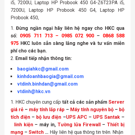
i5, 7200U, Laptop HP Probook 450 G4-Z6T23PA i5,
7200U, Laptop HP Probook 450 G4, Laptop HP
Probook 450,
Đừng ngần ngại hãy liên hệ ngay cho HKC qua
số:
0905 711 713 – 0985 072 900
–
0868 588
975
HKC luôn sẳn sàng lắng nghe và tư vấn miễn
phí cho các bạn.
Email tiếp nhận thông tin:
baogiahkc@gmail.com
kinhdoanhbaogia@gmail.com
vtdinh.binhdan@gmail.com
vtdinh@hkc.vn
HKC chuyên cung cấp
tất cả các sản phẩm
Server
giá rẻ
–
máy tính lắp ráp
–
Máy tính nguyên bộ
–
bộ
tích điện
–
bộ lưu điện
–
UPS APC
–
UPS Santak
–
linh kiện
– máy in,
Tường lửa Firewall
–
Thiết bị
mạng
–
Switch
…
Hãy liên hệ qua thông tin trên. Nhận