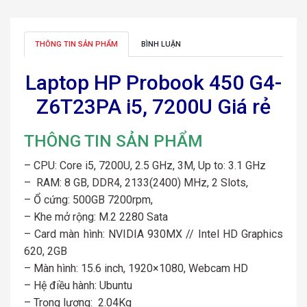
THÔNG TIN SẢN PHẨM
BÌNH LUẬN
Laptop HP Probook 450 G4-
Z6T23PA i5, 7200U Giá rẻ
THÔNG TIN SẢN PHẨM
– CPU: Core i5, 7200U, 2.5 GHz, 3M, Up to: 3.1 GHz
– RAM: 8 GB, DDR4, 2133(2400) MHz, 2 Slots,
– Ổ cứng: 500GB 7200rpm,
– Khe mở rộng: M.2 2280 Sata
– Card màn hình: NVIDIA 930MX // Intel HD Graphics
620, 2GB
– Màn hình: 15.6 inch, 1920×1080, Webcam HD
– Hệ điều hành: Ubuntu
– Trọng lượng: 2.04Kg