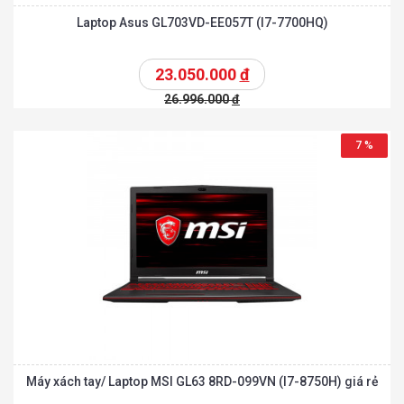
Laptop Asus GL703VD-EE057T (I7-7700HQ)
23.050.000
đ
26.996.000
đ
7 %
Máy xách tay/ Laptop MSI GL63 8RD-099VN (I7-8750H) giá rẻ