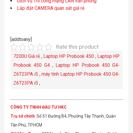
Dịch vụ Thi công mạng LAN văn phòng
Lắp đặt CAMERA quan sát giá rẻ
[addtoany]
Rate this product
7200U Giá rẻ
,
Laptop HP Probook 450
,
Laptop HP
Probook 450 G4
,
Laptop HP Probook 450 G4-
Z6T23PA i5
,
máy tính Laptop HP Probook 450 G4-
Z6T23PA i5
,
CÔNG TY TNHH ĐẦU TƯ HKC
Trụ sở chính
: Số 51 Đường B4, Phường Tây Thạnh, Quận
Tân Phú, TP.HCM