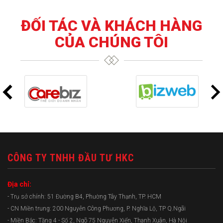
ĐỐI TÁC VÀ KHÁCH HÀNG
CỦA CHÚNG TÔI
CÔNG TY TNHH ĐẦU TƯ HKC
Địa chỉ:
- Trụ sở chính: 51 Đường B4, Phường Tây Thạnh, TP. HCM
- CN Miền trung: 200 Nguyễn Công Phương, P. Nghĩa Lộ, TP Q.Ngãi
- Miền Bắc: Tầng 4 - Số 2, Ngõ 75 Nguyễn Xiển, Thanh Xuân, Hà Nội