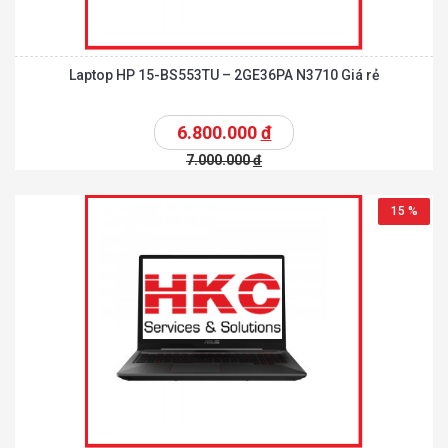
Laptop HP 15-BS553TU – 2GE36PA N3710 Giá rẻ
6.800.000
đ
7.000.000
đ
15 %