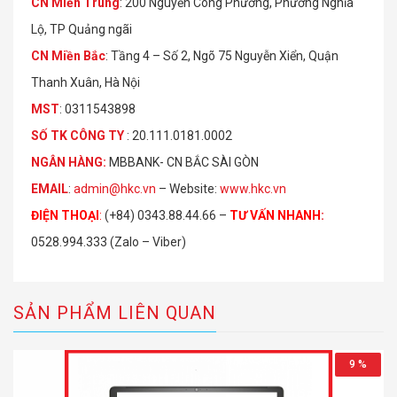
CN Miền Trung
: 200 Nguyễn Công Phương, Phường Nghĩa
Lộ, TP Quảng ngãi
CN Miền Bắc
: Tầng 4 – Số 2, Ngõ 75 Nguyễn Xiển, Quận
Thanh Xuân, Hà Nội
MST
: 0311543898
S
Ố
TK C
Ô
NG TY
: 20.111.0181.0002
NGÂN HÀNG:
MBBANK- CN BẮC SÀI GÒN
EMAIL
:
admin@hkc.vn
– Website:
www.hkc.vn
ĐIỆN THOẠI
:
(+84) 0343.88.44.66 –
TƯ VẤN NHANH
:
0528.994.333 (Zalo – Viber)
SẢN PHẨM LIÊN QUAN
9 %