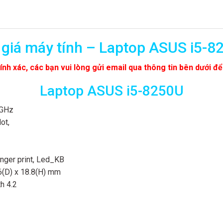
 giá máy tính – Laptop ASUS i5-8
ính xác, các bạn vui lòng gửi email qua thông tin bên dưới để
Laptop ASUS i5-8250U
4GHz
ot,
nger print, Led_KB
6(D) x 18.8(H) mm
h 4.2