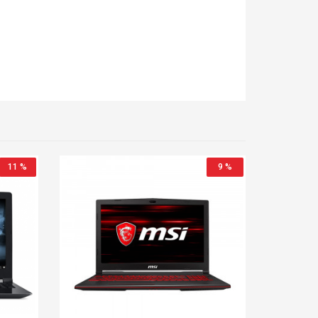
11 %
9 %