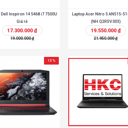
 Dell Inspiron 14 5468 i7 7500U
Laptop Acer Nitro 5 AN515-5
Giá rẻ
(NH.Q2RSV.003)
17.300.000
đ
19.550.000
đ
19.000.000
đ
21.950.000
đ
t
Chi tiết
Thêm vào giỏ
T
13 %