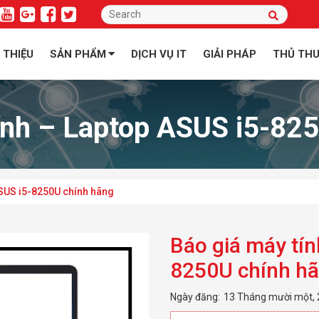
I THIỆU
SẢN PHẨM
DỊCH VỤ IT
GIẢI PHÁP
THỦ TH
ính – Laptop ASUS i5-82
ASUS i5-8250U chính hãng
Báo giá máy tín
8250U chính h
Ngày đăng:
13 Tháng mười một,