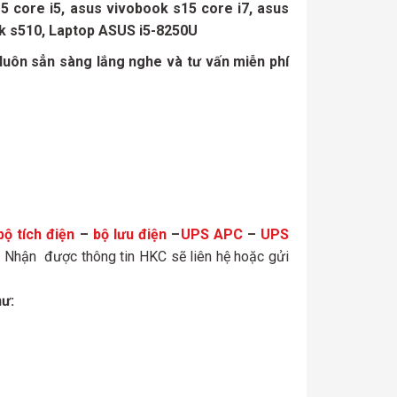
 core i5, asus vivobook s15 core i7, asus
k s510, Laptop ASUS i5-8250U
uôn sẳn sàng lắng nghe và tư vấn miễn phí
bộ tích điện
–
bộ lưu điện
–
UPS APC
–
UPS
n. Nhận được thông tin HKC sẽ liên hệ hoặc gửi
hư: