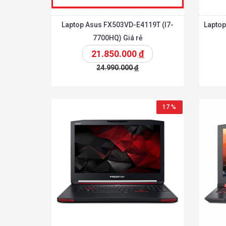
Laptop Asus FX503VD-E4119T (I7-
Laptop
7700HQ) Giá rẻ
21.850.000
đ
24.990.000
đ
Chi tiế
Thêm vào giỏ
Thêm vào giỏ
17 %