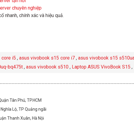
rver tận nơi
Server chuyên nghiệp
 cố nhanh, chính xác và hiệu quả.
 core i5
,
asus vivobook s15 core i7
,
asus vivobook s15 s510u
0uq-bq475t
,
asus vivobook s510
,
Laptop ASUS VivoBook S15
,
 Quận Tân Phú, TP.HCM
Nghĩa Lộ, TP Quảng ngãi
Quận Thanh Xuân, Hà Nội