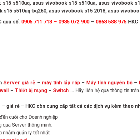
s15 s510uq, asus vivobook s15 s510ua, asus vivobook s15
k s15 s510uq-bq260, asus vivobook s15 2018, asus vivoboo
C qua số:
0905 711 713 – 0985 072 900
–
0868 588 975
HKC l
ẩm
Server giá rẻ
–
máy tính lắp ráp
–
Máy tính nguyên bộ
–
wall
–
Thiết bị mạng
–
Switch
…
Hãy liên hệ qua thông tin trê
 giá rẻ – HKC còn cung cấp tất cả các dịch vụ kèm theo n
 đến cuối cho Doanh nghiệp
g qua Server thông minh.
c nhằm quản lý tốt nhất