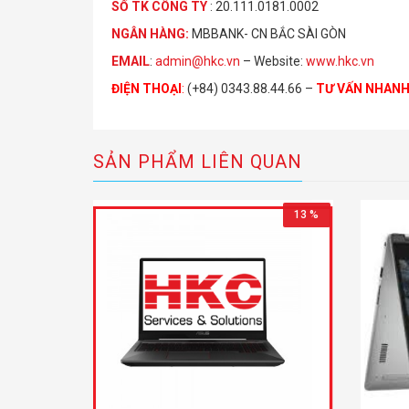
S
Ố
TK C
Ô
NG TY
: 20.111.0181.0002
NGÂN HÀNG:
MBBANK- CN BẮC SÀI GÒN
EMAIL
:
admin@hkc.vn
– Website:
www.hkc.vn
ĐIỆN THOẠI
:
(+84) 0343.88.44.66 –
TƯ VẤN NHAN
SẢN PHẨM LIÊN QUAN
13 %