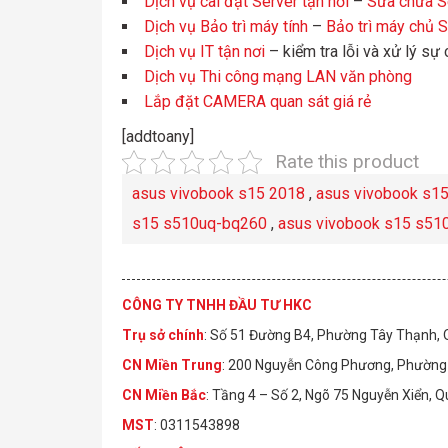
Dịch vụ cài đặt Server tận nơi
–
Sửa chữa Se
Dịch vụ Bảo trì máy tính
–
Bảo trì máy chủ 
Dịch vụ IT tận nơi
– kiểm tra lỗi và xử lý sự
Dịch vụ Thi công mạng LAN văn phòng
Lắp đặt CAMERA quan sát giá rẻ
[addtoany]
Rate this product
asus vivobook s15 2018
,
asus vivobook s15
s15 s510uq-bq260
,
asus vivobook s15 s51
CÔNG TY TNHH ĐẦU TƯ HKC
Trụ sở chính
: Số 51 Đường B4, Phường Tây Thạnh,
CN Miền Trung
: 200 Nguyễn Công Phương, Phường 
CN Miền Bắc
: Tầng 4 – Số 2, Ngõ 75 Nguyễn Xiển, 
MST
: 0311543898