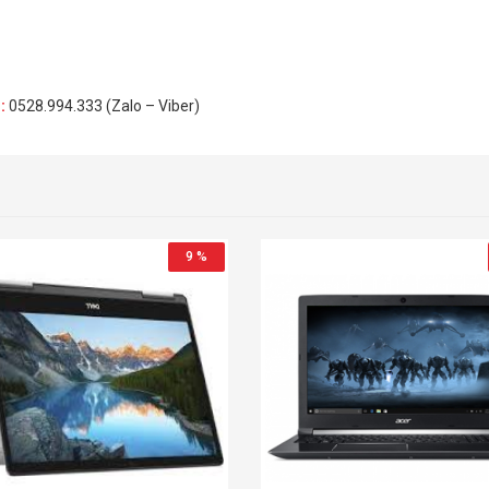
H
:
0528.994.333 (Zalo – Viber)
9 %