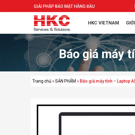
GIẢI PHÁP BẢO MẬT HÀNG ĐẦU
HKC VIETNAM
GIỚ
Báo giá máy t
Trang chủ
»
SẢN PHẨM
»
Báo giá máy tính – Laptop 