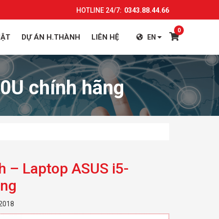
HOTLINE 24/7:
0343.88.44.66
0
UẬT
DỰ ÁN H.THÀNH
LIÊN HỆ
EN
50U chính hãng
h – Laptop ASUS i5-
ãng
 2018