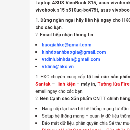
Laptop ASUS VivoBook S15, asus vivobook 
vivobook s15 s510uq-bq475t, asus vivoboo
Đừng ngần ngại hãy liên hệ ngay cho HK
cho các bạn.
Email tiếp nhận thông tin:
baogiahkc@gmail.com
kinhdoanhbaogia@gmail.com
vtdinh.binhdan@gmail.com
vtdinh@hkc.vn
HKC chuyên cung cấp
tất cả các sản ph
Santak
–
linh kiện
– máy in,
Tường lửa Fire
email ngay cho các bạn.
Bên Cạnh các Sản phẩm CNTT chính hãng –
Nâng cấp lại toàn bộ hệ thống mạng từ đầu
Setup hệ thống mạng – quản lý dữ liệu thôn
Bảo mật dữ liệu, phân quyền chia Sẻ thư mụ