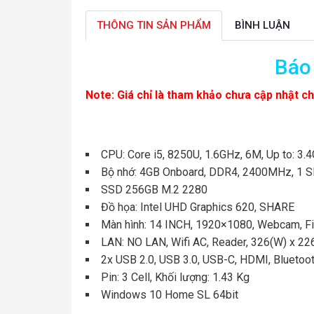
THÔNG TIN SẢN PHẨM
BÌNH LUẬN
Báo
Note: Giá chỉ là tham khảo chưa cập nhật ch
CPU: Core i5, 8250U, 1.6GHz, 6M, Up to: 3.
Bộ nhớ: 4GB Onboard, DDR4, 2400MHz, 1 Sl
SSD 256GB M.2 2280
Đồ họa: Intel UHD Graphics 620, SHARE
Màn hình: 14 INCH, 1920×1080, Webcam, Fi
LAN: NO LAN, Wifi AC, Reader, 326(W) x 22
2x USB 2.0, USB 3.0, USB-C, HDMI, Bluetoot
Pin: 3 Cell, Khối lượng: 1.43 Kg
Windows 10 Home SL 64bit