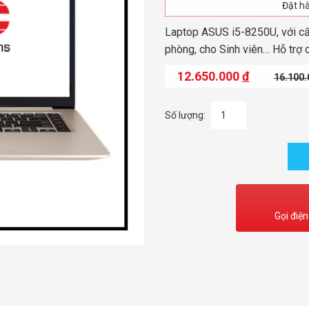
Đặt hà
Laptop ASUS i5-8250U, với cấ
phòng, cho Sinh viên… Hỗ trợ c
12.650.000
đ
16.100
Số lượng:
Gọi điện