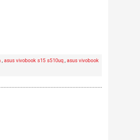
a
,
asus vivobook s15 s510uq
,
asus vivobook