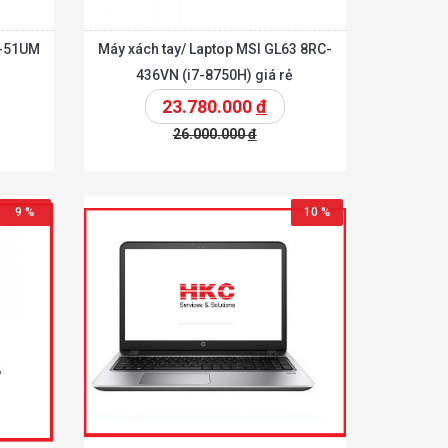
1-51UM
Máy xách tay/ Laptop MSI GL63 8RC-
436VN (i7-8750H) giá rẻ
23.780.000
đ
26.000.000
đ
Chi tiết
Chi tiết
hêm vào giỏ
9 %
10 %