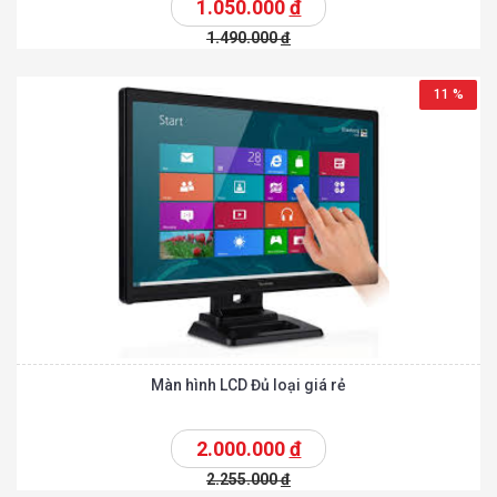
1.050.000
đ
1.490.000
đ
11 %
Màn hình LCD Đủ loại giá rẻ
2.000.000
đ
2.255.000
đ