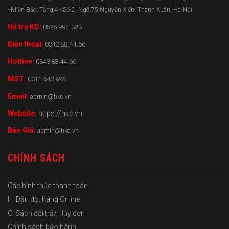
- Miền Bắc: Tầng 4 - Số 2, Ngõ 75 Nguyễn Xiển, Thanh Xuân, Hà Nội
Hỗ trợ KD:
0528.994.333
Điện thoại:
0343.88.44.66
Hotline:
0343.88.44.66
MST:
0311.543.898
Email:
admin@hkc.vn
Website:
https://hkc.vn
Báo Giá:
admin@hkc.vn
CHÍNH SÁCH
Các hình thức thanh toán
H. Dẫn đặt hàng Online
C. Sách đổi trả/ Hủy đơn
Chính sách bảo hành