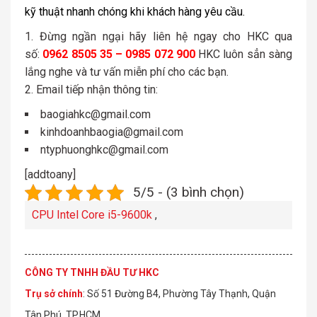
kỹ thuật nhanh chóng khi khách hàng yêu cầu.
Đừng ngần ngại hãy liên hệ ngay cho HKC qua
số:
0962 8505 35 – 0985 072 900
HKC luôn sẳn sàng
lắng nghe và tư vấn miễn phí cho các bạn.
Email tiếp nhận thông tin:
baogiahkc@gmail.com
kinhdoanhbaogia@gmail.com
ntyphuonghkc@gmail.com
[addtoany]
5/5 - (3 bình chọn)
CPU Intel Core i5-9600k
,
CÔNG TY TNHH ĐẦU TƯ HKC
Trụ sở chính
: Số 51 Đường B4, Phường Tây Thạnh, Quận
Tân Phú, TP.HCM