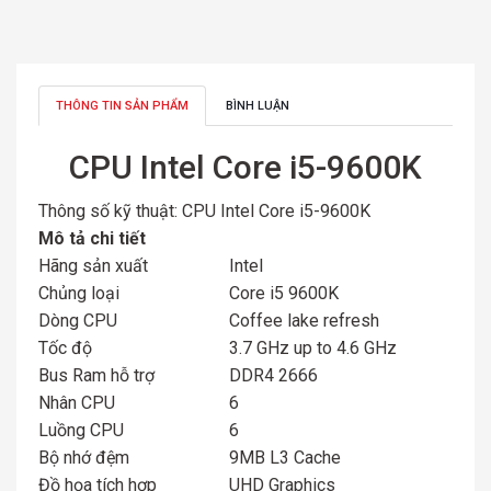
THÔNG TIN SẢN PHẨM
BÌNH LUẬN
CPU Intel Core i5-9600K
Thông số kỹ thuật: CPU Intel Core i5-9600K
Mô tả chi tiết
Hãng sản xuất
Intel
Chủng loại
Core i5 9600K
Dòng CPU
Coffee lake refresh
Tốc độ
3.7 GHz up to 4.6 GHz
Bus Ram hỗ trợ
DDR4 2666
Nhân CPU
6
Luồng CPU
6
Bộ nhớ đệm
9MB L3 Cache
Đồ họa tích hợp
UHD Graphics