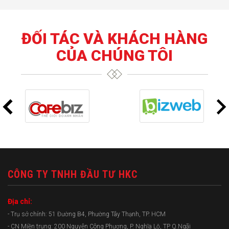
ĐỐI TÁC VÀ KHÁCH HÀNG
CỦA CHÚNG TÔI
CÔNG TY TNHH ĐẦU TƯ HKC
Địa chỉ:
- Trụ sở chính: 51 Đường B4, Phường Tây Thạnh, TP. HCM
- CN Miền trung: 200 Nguyễn Công Phương, P. Nghĩa Lộ, TP Q.Ngãi