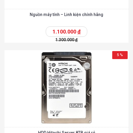
Nguồn máy tính – Linh kiện chính hãng
1.100.000
đ
1.300.000
đ
5 %
HDD Hitachi Server 8TB giá rẻ