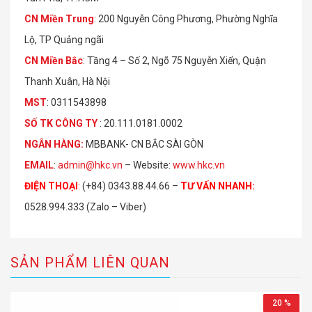
CN Miền Trung
: 200 Nguyễn Công Phương, Phường Nghĩa
Lộ, TP Quảng ngãi
CN Miền Bắc
: Tầng 4 – Số 2, Ngõ 75 Nguyễn Xiển, Quận
Thanh Xuân, Hà Nội
MST
: 0311543898
S
Ố
TK C
Ô
NG TY
: 20.111.0181.0002
NGÂN HÀNG:
MBBANK- CN BẮC SÀI GÒN
EMAIL
:
admin@hkc.vn
– Website:
www.hkc.vn
ĐIỆN THOẠI
:
(+84) 0343.88.44.66 –
TƯ VẤN NHANH
:
0528.994.333 (Zalo – Viber)
SẢN PHẨM LIÊN QUAN
20 %