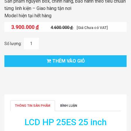
Sản phẩm nguyên Box, chính hãng, bảo hành theo tiêu chuẩn
từng linh kiện – Giao hàng tận nơi
Model hiện tại hết hàng
3.900.000
đ
4.600.000
đ
[Giá Chưa có VAT]
Số lượng:
THÊM VÀO GIỎ
THÔNG TIN SẢN PHẨM
BÌNH LUẬN
LCD HP 25ES 25 inch