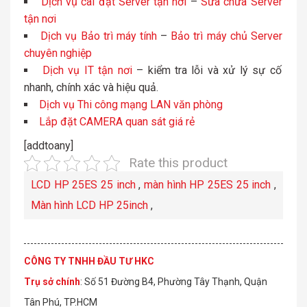
Dịch vụ cài đặt Server tận nơi
–
Sửa chữa Server
tận nơi
Dịch vụ Bảo trì máy tính
–
Bảo trì máy chủ Server
chuyên nghiệp
Dịch vụ IT tận nơi
– kiểm tra lỗi và xử lý sự cố
nhanh, chính xác và hiệu quả.
Dịch vụ Thi công mạng LAN văn phòng
Lắp đặt CAMERA quan sát giá rẻ
[addtoany]
Rate this product
LCD HP 25ES 25 inch
,
màn hình HP 25ES 25 inch
,
Màn hình LCD HP 25inch
,
CÔNG TY TNHH ĐẦU TƯ HKC
Trụ sở chính
: Số 51 Đường B4, Phường Tây Thạnh, Quận
Tân Phú, TP.HCM