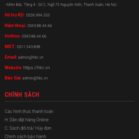
- Miền Bắc: Tầng 4 - Số 2, Ngõ 75 Nguyễn Xiển, Thanh Xuân, Hà Nội
Hỗ trợ KD:
0528.994.333
Điện thoại:
0343.88.44.66
Hotline:
0343.88.44.66
MST:
0311.543.898
Email:
admin@hkc.vn
Website:
https://hkc.vn
Báo Giá:
admin@hkc.vn
CHÍNH SÁCH
Các hình thức thanh toán
H. Dẫn đặt hàng Online
C. Sách đổi trả/ Hủy đơn
Chính sách bảo hành