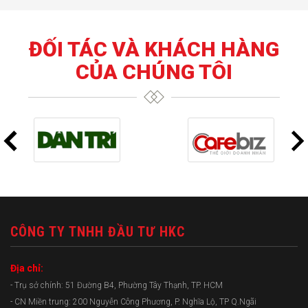
ĐỐI TÁC VÀ KHÁCH HÀNG
CỦA CHÚNG TÔI
CÔNG TY TNHH ĐẦU TƯ HKC
Địa chỉ:
- Trụ sở chính: 51 Đường B4, Phường Tây Thạnh, TP. HCM
- CN Miền trung: 200 Nguyễn Công Phương, P. Nghĩa Lộ, TP Q.Ngãi