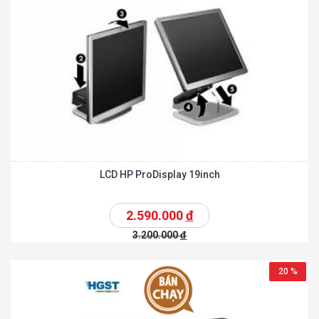
LCD HP ProDisplay 19inch
2.590.000
đ
3.200.000
đ
20 %