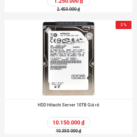
1.250.000
đ
2.450.000
đ
2 %
HDD Hitachi Server 10TB Giá rẻ
10.150.000
đ
10.350.000
đ