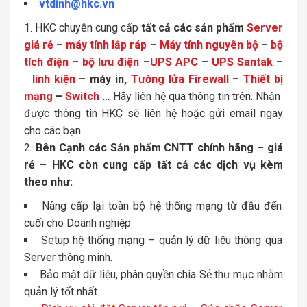
vtdinh@hkc.vn
HKC chuyên cung cấp
tất cả các sản phẩm
Server
giá rẻ
–
máy tính lắp ráp
–
Máy tính nguyên bộ
–
bộ
tích điện
–
bộ lưu điện
–
UPS APC
–
UPS Santak
–
linh kiện
– máy in,
Tường lửa Firewall
–
Thiết bị
mạng
–
Switch
…
Hãy liên hệ qua thông tin trên. Nhận
được thông tin HKC sẽ liên hệ hoặc gửi email ngay
cho các bạn.
Bên Cạnh các Sản phẩm CNTT chính hãng – giá
rẻ – HKC còn cung cấp tất cả các dịch vụ kèm
theo như:
Nâng cấp lại toàn bộ hệ thống mạng từ đầu đến
cuối cho Doanh nghiệp
Setup hệ thống mạng – quản lý dữ liệu thông qua
Server thông minh.
Bảo mật dữ liệu, phân quyền chia Sẻ thư mục nhằm
quản lý tốt nhất