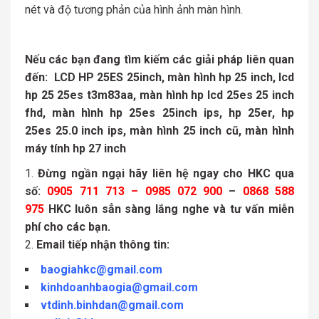
nét và độ tương phản của hình ảnh màn hình.
Nếu các bạn đang tìm kiếm các giải pháp liên quan
đến:
LCD HP 25ES 25inch, màn hình hp 25 inch, lcd
hp 25 25es t3m83aa, màn hình hp lcd 25es 25 inch
fhd, màn hình hp 25es 25inch ips, hp 25er, hp
25es 25.0 inch ips, màn hình 25 inch cũ, màn hình
máy tính hp 27 inch
Đừng ngần ngại hãy liên hệ ngay cho HKC qua
số:
0905 711 713 – 0985 072 900
–
0868 588
975
HKC luôn sẳn sàng lắng nghe và tư vấn miễn
phí cho các bạn.
Email tiếp nhận thông tin:
baogiahkc@gmail.com
kinhdoanhbaogia@gmail.com
vtdinh.binhdan@gmail.com