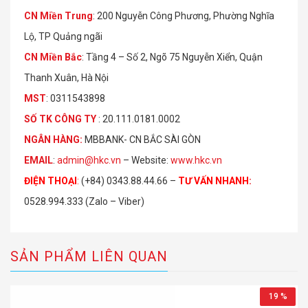
CN Miền Trung
: 200 Nguyễn Công Phương, Phường Nghĩa
Lộ, TP Quảng ngãi
CN Miền Bắc
: Tầng 4 – Số 2, Ngõ 75 Nguyễn Xiển, Quận
Thanh Xuân, Hà Nội
MST
: 0311543898
S
Ố
TK C
Ô
NG TY
: 20.111.0181.0002
NGÂN HÀNG:
MBBANK- CN BẮC SÀI GÒN
EMAIL
:
admin@hkc.vn
– Website:
www.hkc.vn
ĐIỆN THOẠI
:
(+84) 0343.88.44.66 –
TƯ VẤN NHANH
:
0528.994.333 (Zalo – Viber)
SẢN PHẨM LIÊN QUAN
19 %