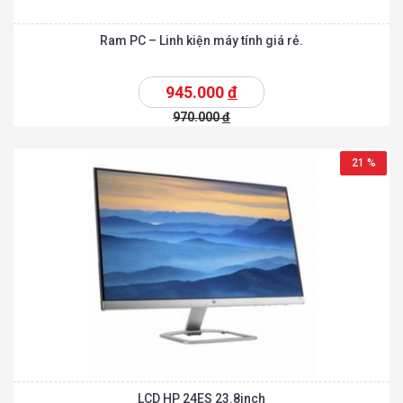
Ram PC – Linh kiện máy tính giá rẻ.
945.000
đ
970.000
đ
21 %
LCD HP 24ES 23.8inch