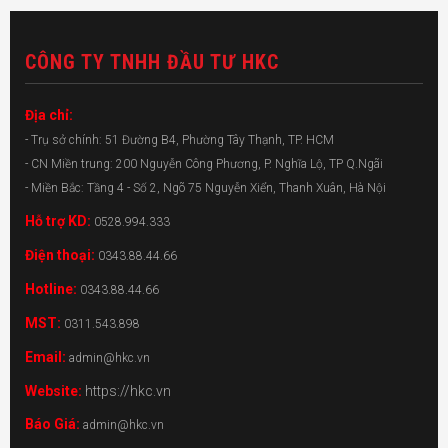
CÔNG TY TNHH ĐẦU TƯ HKC
Địa chỉ:
- Trụ sở chính: 51 Đường B4, Phường Tây Thạnh, TP. HCM
- CN Miền trung: 200 Nguyễn Công Phương, P. Nghĩa Lộ, TP Q.Ngãi
- Miền Bắc: Tầng 4 - Số 2, Ngõ 75 Nguyễn Xiển, Thanh Xuân, Hà Nội
Hỗ trợ KD:
0528.994.333
Điện thoại:
0343.88.44.66
Hotline:
0343.88.44.66
MST:
0311.543.898
Email:
admin@hkc.vn
Website:
https://hkc.vn
Báo Giá:
admin@hkc.vn