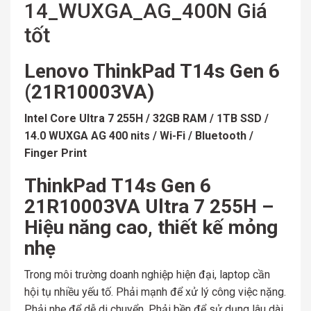
14_WUXGA_AG_400N Giá
tốt
Lenovo ThinkPad T14s Gen 6
(21R10003VA)
Intel Core Ultra 7 255H / 32GB RAM / 1TB SSD /
14.0 WUXGA AG 400 nits / Wi-Fi / Bluetooth /
Finger Print
ThinkPad T14s Gen 6
21R10003VA Ultra 7 255H –
Hiệu năng cao, thiết kế mỏng
nhẹ
Trong môi trường doanh nghiệp hiện đại, laptop cần
hội tụ nhiều yếu tố. Phải mạnh để xử lý công việc nặng.
Phải nhẹ để dễ di chuyển. Phải bền để sử dụng lâu dài.