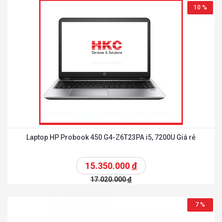
10 %
Laptop HP Probook 450 G4-Z6T23PA i5, 7200U Giá rẻ
15.350.000
đ
17.020.000
đ
7 %