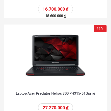
16.700.000
đ
18.600.000
đ
17 %
Laptop Acer Predator Helios 300 PH315-51Giá rẻ
27.270.000
đ