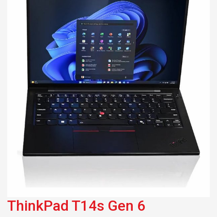
Ram | 1TB SSD | Wifi,
BT, Finger Print |
14_WUXGA_AG_400N
Giá tốt
ThinkPad T14s Gen 6