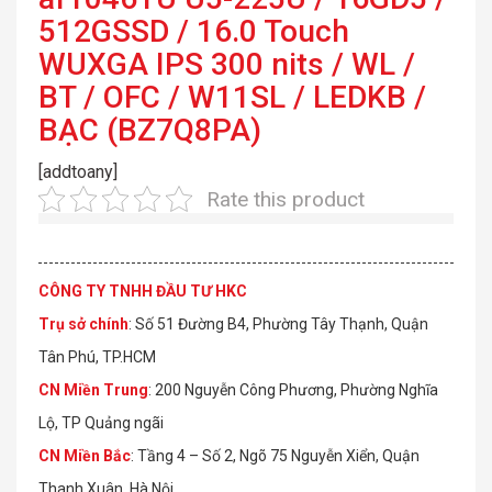
512GSSD / 16.0 Touch
WUXGA IPS 300 nits / WL /
BT / OFC / W11SL / LEDKB /
BẠC (BZ7Q8PA)
[addtoany]
Rate this product
CÔNG TY TNHH ĐẦU TƯ HKC
Trụ sở chính
: Số 51 Đường B4, Phường Tây Thạnh, Quận
Tân Phú, TP.HCM
CN Miền Trung
: 200 Nguyễn Công Phương, Phường Nghĩa
Lộ, TP Quảng ngãi
CN Miền Bắc
: Tầng 4 – Số 2, Ngõ 75 Nguyễn Xiển, Quận
Thanh Xuân, Hà Nội