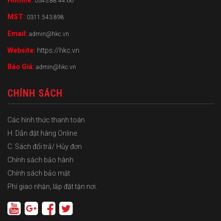
0343.88.44.66
MST:
0311.543.898
Email:
admin@hkc.vn
Website:
https://hkc.vn
Báo Giá:
admin@hkc.vn
CHÍNH SÁCH
Các hình thức thanh toán
H. Dẫn đặt hàng Online
C. Sách đổi trả/ Hủy đơn
Chính sách bảo hành
Chính sách bảo mật
Phí giao nhận, lắp đặt tận nơi.