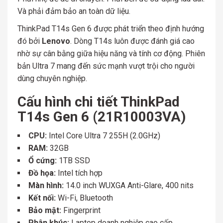
Và phải đảm bảo an toàn dữ liệu.
ThinkPad T14s Gen 6 được phát triển theo định hướng
đó bởi
Lenovo
. Dòng T14s luôn được đánh giá cao
nhờ sự cân bằng giữa hiệu năng và tính cơ động. Phiên
bản Ultra 7 mang đến sức mạnh vượt trội cho người
dùng chuyên nghiệp.
Cấu hình chi tiết ThinkPad
T14s Gen 6 (21R10003VA)
CPU:
Intel Core Ultra 7 255H (2.0GHz)
RAM:
32GB
Ổ cứng:
1TB SSD
Đồ họa:
Intel tích hợp
Màn hình:
14.0 inch WUXGA Anti-Glare, 400 nits
Kết nối:
Wi-Fi, Bluetooth
Bảo mật:
Fingerprint
Phân khúc:
Laptop doanh nghiệp cao cấp