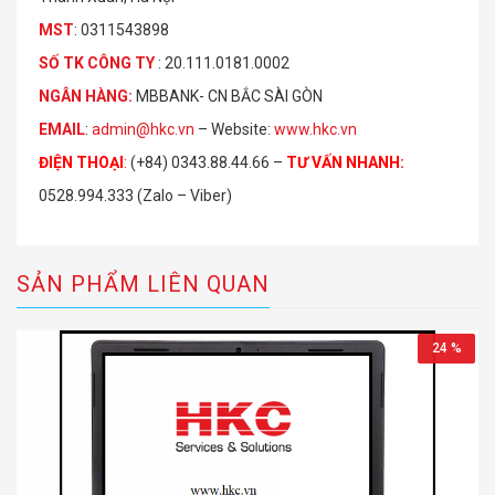
MST
: 0311543898
S
Ố
TK C
Ô
NG TY
: 20.111.0181.0002
NGÂN HÀNG:
MBBANK- CN BẮC SÀI GÒN
EMAIL
:
admin@hkc.vn
– Website:
www.hkc.vn
ĐIỆN THOẠI
:
(+84) 0343.88.44.66 –
TƯ VẤN NHANH
:
0528.994.333 (Zalo – Viber)
SẢN PHẨM LIÊN QUAN
24 %