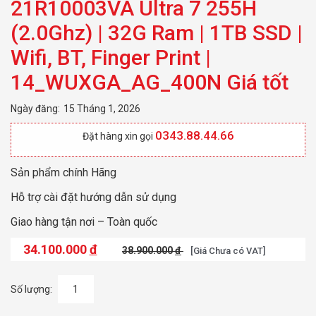
21R10003VA Ultra 7 255H
(2.0Ghz) | 32G Ram | 1TB SSD |
Wifi, BT, Finger Print |
14_WUXGA_AG_400N Giá tốt
Ngày đăng:
15 Tháng 1, 2026
0343.88.44.66
Đặt hàng xin gọi
Sản phẩm chính Hãng
Hỗ trợ cài đặt hướng dẫn sử dụng
Giao hàng tận nơi – Toàn quốc
34.100.000
đ
38.900.000
đ
[Giá Chưa có VAT]
Số lượng: