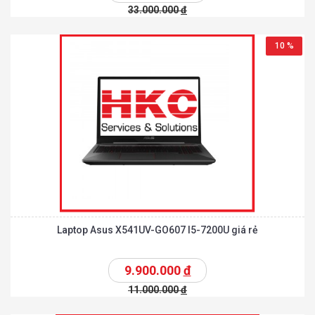
33.000.000
đ
10 %
Laptop Asus X541UV-GO607 I5-7200U giá rẻ
9.900.000
đ
11.000.000
đ