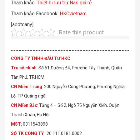
Tham khảo:
Thiết bị lưu trữ Nas giá rẻ
Tham khảo Facebook:
HKCvietnam
[addtoany]
Rate this product
CÔNG TY TNHH ĐẦU TƯ HKC
Trụ sở chính
: Số 51 Đường B4, Phường Tây Thạnh, Quận
Tân Phú, TP.HCM
CN Miền Trung
: 200 Nguyễn Công Phương, Phường Nghĩa
Lộ, TP Quảng ngãi
CN Miền Bắc
: Tầng 4 – Số 2, Ngõ 75 Nguyễn Xiển, Quận
Thanh Xuân, Hà Nội
MST
: 0311543898
S
Ố
TK C
Ô
NG TY
: 20.111.0181.0002