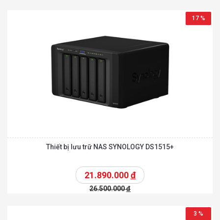
17 %
Thiết bị lưu trữ NAS SYNOLOGY DS1515+
21.890.000
đ
26.500.000
đ
3 %