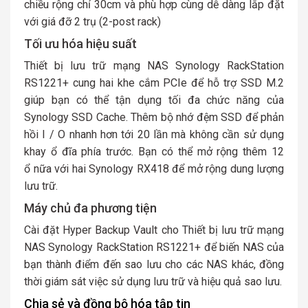
chiều rộng chỉ 30cm và phù hợp cùng dễ dàng lắp đặt
với giá đỡ 2 trụ (2-post rack)
Tối ưu hóa hiệu suất
Thiết bị lưu trữ mạng NAS Synology RackStation
RS1221+ cung hai khe cắm PCIe để hỗ trợ SSD M.2
giúp bạn có thể tận dụng tối đa chức năng của
Synology SSD Cache. Thêm bộ nhớ đệm SSD để phản
hồi I / O nhanh hơn tới 20 lần mà không cần sử dụng
khay ổ đĩa phía trước. Bạn có thể mở rộng thêm 12
ổ nữa với hai Synology RX418 để mở rộng dung lượng
lưu trữ.
Máy chủ đa phương tiện
Cài đặt Hyper Backup Vault cho Thiết bị lưu trữ mạng
NAS Synology RackStation RS1221+ để biến NAS của
bạn thành điểm đến sao lưu cho các NAS khác, đồng
thời giám sát việc sử dụng lưu trữ và hiệu quả sao lưu.
Chia sẻ và đồng bộ hóa tập tin