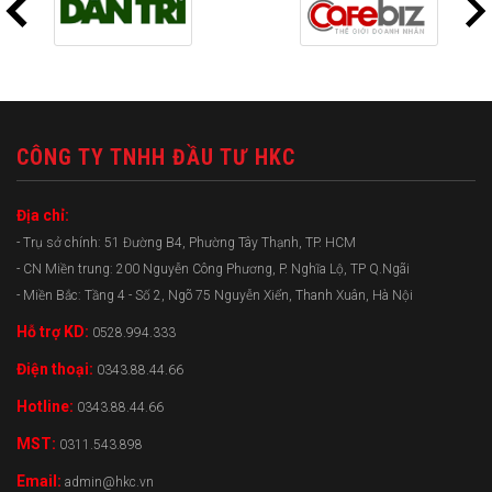
CÔNG TY TNHH ĐẦU TƯ HKC
Địa chỉ:
- Trụ sở chính: 51 Đường B4, Phường Tây Thạnh, TP. HCM
- CN Miền trung: 200 Nguyễn Công Phương, P. Nghĩa Lộ, TP Q.Ngãi
- Miền Bắc: Tầng 4 - Số 2, Ngõ 75 Nguyễn Xiển, Thanh Xuân, Hà Nội
Hỗ trợ KD:
0528.994.333
Điện thoại:
0343.88.44.66
Hotline:
0343.88.44.66
MST:
0311.543.898
Email:
admin@hkc.vn