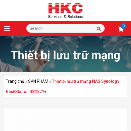
0
Thiết bị lưu trữ mạng
NAS Synology
Trang chủ
»
SẢN PHẨM
»
Thiết bị lưu trữ mạng NAS Synology
RackStation RS1221+
RackStation RS1221+