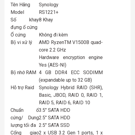
Tên Hãng
Synology
Model
RS1221+
Số khay
8 Khay
đựng ổ cứng
Ổ cứng
Không đi kèm
Bộ vi xử lý
AMD RyzenTM V1500B quad-
core 2.2 GHz
Hardware encryption engine
Yes (AES-NI)
Bộ nhớ RAM
4 GB DDR4 ECC SODIMM
(expandable up to 32 GB)
Hỗ trợ Raid
Synology Hybrid RAID (SHR),
Basic, JBOD, RAID 0, RAID 1,
RAID 5, RAID 6, RAID 10
Chuẩn ổ
3.5″ SATA HDD
cứng/ Dung
2.5″ SATA HDD
lượng tối đa
2.5″ SATA SSD
Cổng giao
2 x USB 3.2 Gen 1 ports, 1 x