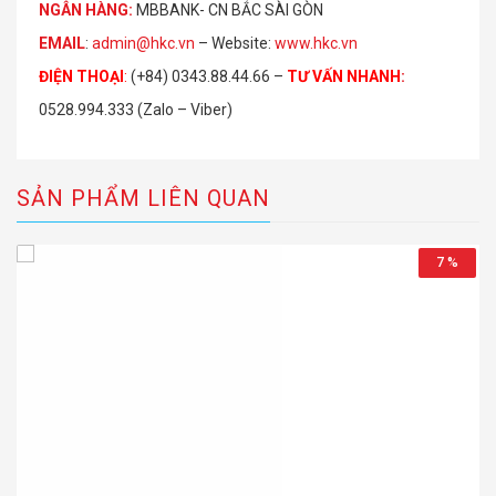
NGÂN HÀNG:
MBBANK- CN BẮC SÀI GÒN
EMAIL
:
admin@hkc.vn
– Website:
www.hkc.vn
ĐIỆN THOẠI
:
(+84) 0343.88.44.66 –
TƯ VẤN NHANH
:
0528.994.333 (Zalo – Viber)
SẢN PHẨM LIÊN QUAN
7 %