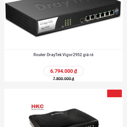
Router DrayTek Vigor2952 giá rẻ
6.794.000
đ
7.800.000
đ