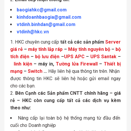
baogiahkc@gmail.com
kinhdoanhbaogia@gmail.com
vtdinh.binhdan@gmail.com
vtdinh@hkc.vn
HKC chuyên cung cấp
tất cả các sản phẩm
Server
giá rẻ
–
máy tính lắp ráp
–
Máy tính nguyên bộ
–
bộ
tích điện
–
bộ lưu điện
–
UPS APC
–
UPS Santak
–
linh kiện
– máy in,
Tường lửa Firewall
–
Thiết bị
mạng
–
Switch
…
Hãy liên hệ qua thông tin trên. Nhận
được thông tin HKC sẽ liên hệ hoặc gửi email ngay
cho các bạn.
Bên Cạnh các Sản phẩm CNTT chính hãng – giá
rẻ – HKC còn cung cấp tất cả các dịch vụ kèm
theo như:
Nâng cấp lại toàn bộ hệ thống mạng từ đầu đến
cuối cho Doanh nghiệp