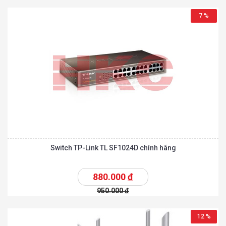
7 %
Switch TP-Link TL SF1024D chính hãng
880.000
đ
950.000
đ
12 %