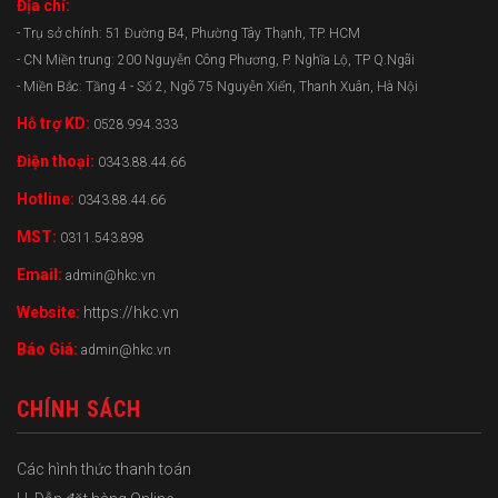
Địa chỉ:
- Trụ sở chính: 51 Đường B4, Phường Tây Thạnh, TP. HCM
- CN Miền trung: 200 Nguyễn Công Phương, P. Nghĩa Lộ, TP Q.Ngãi
- Miền Bắc: Tầng 4 - Số 2, Ngõ 75 Nguyễn Xiển, Thanh Xuân, Hà Nội
Hỗ trợ KD:
0528.994.333
Điện thoại:
0343.88.44.66
Hotline:
0343.88.44.66
MST:
0311.543.898
Email:
admin@hkc.vn
Website:
https://hkc.vn
Báo Giá:
admin@hkc.vn
CHÍNH SÁCH
Các hình thức thanh toán