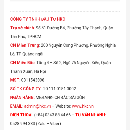
CÔNG TY TNHH ĐẦU TƯ HKC
Trụ sở chính
: Số 51 Đường B4, Phường Tây Thạnh, Quận
Tân Phú, TP.HCM
CN Miền Trung
: 200 Nguyễn Công Phương, Phường Nghĩa
Lộ, TP Quảng ngãi
CN Miền Bắc
: Tầng 4 – Số 2, Ngõ 75 Nguyễn Xiển, Quận
Thanh Xuân, Hà Nội
MST
: 0311543898
S
Ố
TK C
Ô
NG TY
: 20.111.0181.0002
NGÂN HÀNG:
MBBANK- CN BẮC SÀI GÒN
EMAIL
:
admin@hkc.vn
– Website:
www.hkc.vn
ĐIỆN THOẠI
:
(+84) 0343.88.44.66 –
TƯ VẤN NHANH
:
0528.994.333 (Zalo – Viber)