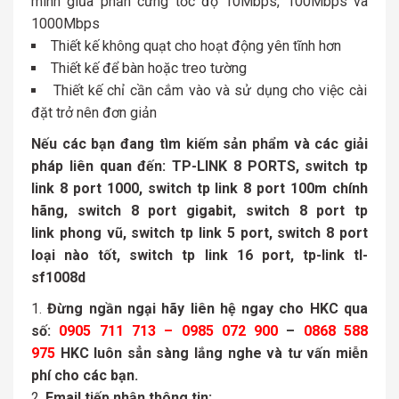
minh giũa phần cứng tốc độ 10Mbps, 100Mbps và
1000Mbps
Thiết kế không quạt cho hoạt động yên tĩnh hơn
Thiết kế để bàn hoặc treo tường
Thiết kế chỉ cần cắm vào và sử dụng cho việc cài
đặt trở nên đơn giản
Nếu các bạn đang tìm kiếm sản phẩm và các giải
pháp liên quan đến: TP-LINK 8 PORTS, switch tp
link 8 port 1000, switch tp link 8 port 100m chính
hãng, switch 8 port gigabit, switch 8 port tp
link phong vũ, switch tp link 5 port, switch 8 port
loại nào tốt, switch tp link 16 port, tp-link tl-
sf1008d
Đừng ngần ngại hãy liên hệ ngay cho HKC qua
số:
0905 711 713 – 0985 072 900
–
0868 588
975
HKC luôn sẳn sàng lắng nghe và tư vấn miễn
phí cho các bạn.
Email tiếp nhận thông tin: