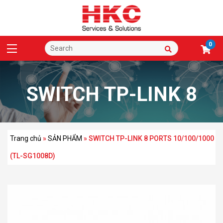
0
SWITCH TP-LINK 8
PORTS 10/100/1000
Trang chủ
»
SẢN PHẨM
»
SWITCH TP-LINK 8 PORTS 10/100/1000
(TL-SG1008D)
(TL-SG1008D)