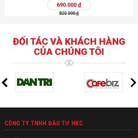
690.000
đ
820.000
đ
ĐỐI TÁC VÀ KHÁCH HÀNG
CỦA CHÚNG TÔI
CÔNG TY TNHH ĐẦU TƯ HKC