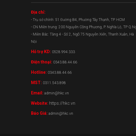
Địa chỉ:
- Trụ sở chính: 51 Đường B4, Phường Tây Thạnh, TP. HCM
- CN Miền trung: 200 Nguyễn Công Phương, P. Nghĩa Lộ, TP Q.N
- Miền Bắc: Tầng 4 - Số 2, Ngõ 75 Nguyễn Xiển, Thanh Xuân, Hà
Nội
Hỗ trợ KD:
0528.994.333
Điện thoại:
0343.88.44.66
Hotline:
0343.88.44.66
MST:
0311.543.898
Email:
admin@hkc.vn
Website:
https://hkc.vn
Báo Giá:
admin@hkc.vn
0343.88.44.66