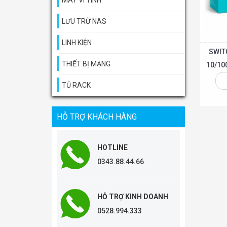
MÁY VI TÍNH
LƯU TRỮ NAS
LINH KIỆN
SWIT
THIẾT BỊ MẠNG
10/10
TỦ RACK
Thêm vào giỏ
HỖ TRỢ KHÁCH HÀNG
HOTLINE
0343.88.44.66
HỖ TRỢ KINH DOANH
0528.994.333