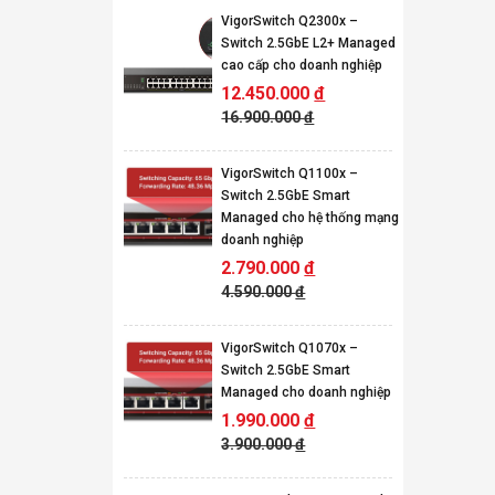
VigorSwitch Q2300x –
Switch 2.5GbE L2+ Managed
cao cấp cho doanh nghiệp
12.450.000
đ
16.900.000
đ
VigorSwitch Q1100x –
Switch 2.5GbE Smart
Managed cho hệ thống mạng
doanh nghiệp
2.790.000
đ
4.590.000
đ
VigorSwitch Q1070x –
Switch 2.5GbE Smart
Managed cho doanh nghiệp
1.990.000
đ
3.900.000
đ