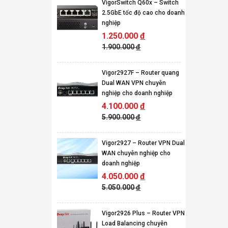
VigorSwitch Q60x – Switch
2.5GbE tốc độ cao cho doanh
nghiệp
1.250.000
đ
1.900.000
đ
Vigor2927F – Router quang
Dual WAN VPN chuyên
nghiệp cho doanh nghiệp
4.100.000
đ
5.900.000
đ
Vigor2927 – Router VPN Dual
WAN chuyên nghiệp cho
doanh nghiệp
4.050.000
đ
5.050.000
đ
Vigor2926 Plus – Router VPN
Load Balancing chuyên