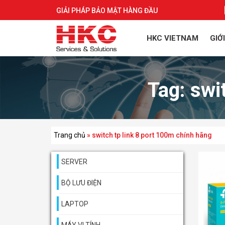
GIẢI PHÁP BẢO MẬT HÀNG ĐẦU
HKC VIETNAM
GIỚ
Tag:
swi
Trang chủ
»
switch tp link 8 port 100m chính hãng
SERVER
BỘ LƯU ĐIỆN
LAPTOP