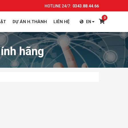
HOTLINE 24/7:
0343.88.44.66
0
UẬT
DỰ ÁN H.THÀNH
LIÊN HỆ
EN
hính hãng