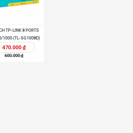
CH TP-LINK 8 PORTS
0/1000 (TL-SG1008D)
470.000
đ
600.000
đ
Chi tiết