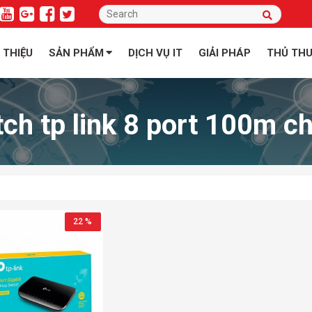
I THIỆU
SẢN PHẨM
DỊCH VỤ IT
GIẢI PHÁP
THỦ TH
tch tp link 8 port 100m c
22 %