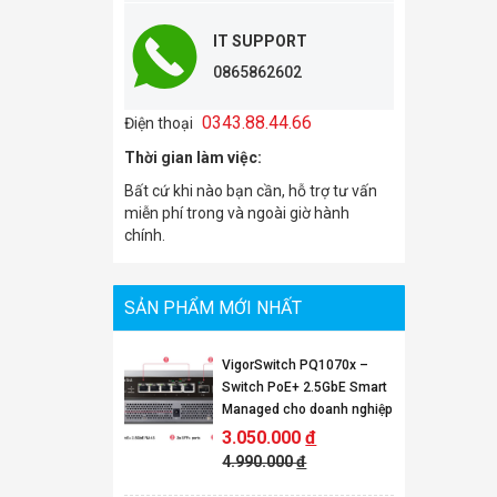
IT SUPPORT
0865862602
0343.88.44.66
Điện thoại
Thời gian làm việc:
Bất cứ khi nào bạn cần, hỗ trợ tư vấn
miễn phí trong và ngoài giờ hành
chính.
SẢN PHẨM MỚI NHẤT
VigorSwitch PQ1070x –
Switch PoE+ 2.5GbE Smart
Managed cho doanh nghiệp
3.050.000
đ
4.990.000
đ