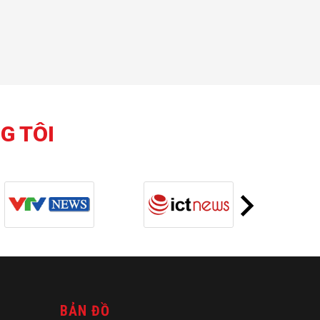
G TÔI
BẢN ĐỒ