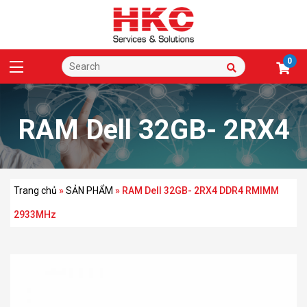
0
RAM Dell 32GB- 2RX4
DDR4 RMIMM
Trang chủ
»
SẢN PHẨM
»
RAM Dell 32GB- 2RX4 DDR4 RMIMM
2933MHz
2933MHz