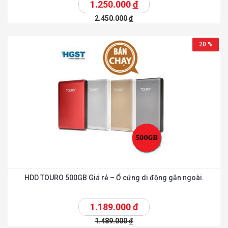
1.250.000
đ
2.450.000
đ
20 %
HDD TOURO 500GB Giá rẻ – Ổ cứng di động gắn ngoài.
1.189.000
đ
1.489.000
đ