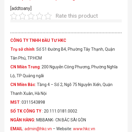
[addtoany]
Rate this product
CÔNG TY TNHH ĐẦU TƯ HKC
Trụ sở chính
: Số 51 Đường B4, Phường Tây Thạnh, Quận
Tân Phú, TP.HCM
CN Miền Trung
: 200 Nguyễn Công Phương, Phường Nghĩa
Lộ, TP Quảng ngãi
CN Miền Bắc
: Tầng 4 – Số 2, Ngõ 75 Nguyễn Xiển, Quận
Thanh Xuân, Hà Nội
MST
: 0311543898
S
Ố
TK C
Ô
NG TY
: 20.111.0181.0002
NGÂN HÀNG:
MBBANK- CN BẮC SÀI GÒN
EMAIL
:
admin@hkc.vn
– Website:
www.hkc.vn