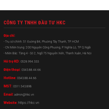
CÔNG TY TNHH ĐẦU TƯ HKC
Địa chỉ:
- Trụ sở chính: 51 Đường B4, Phường Tây Thạnh, TP. HCM
- CN Miền trung: 200 Nguyễn Công Phương, P. Nghĩa Lộ, TP Q.Ngãi
- Miền Bắc: Tầng 4 - Số 2, Ngõ 75 Nguyễn Xiển, Thanh Xuân, Hà Nội
Hỗ trợ KD:
0528.994.333
Điện thoại:
0343.88.44.66
Hotline:
0343.88.44.66
MST:
0311.543.898
Email:
admin@hkc.vn
Website:
https://hkc.vn