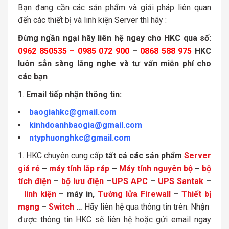
Bạn đang cần các sản phẩm và giải pháp liên quan
đến các thiết bị và linh kiện Server thì hãy
:
Đừng ngần ngại hãy liên hệ ngay cho HKC qua số:
0962 850535 – 0985 072 900
–
0868 588 975
HKC
luôn sẳn sàng lắng nghe và tư vấn miễn phí cho
các bạn
Email tiếp nhận thông tin:
baogiahkc@gmail.com
kinhdoanhbaogia@gmail.com
ntyphuonghkc@gmail.com
HKC chuyên cung cấp
tất cả các sản phẩm
Server
giá rẻ
–
máy tính lắp ráp
–
Máy tính nguyên bộ
–
bộ
tích điện
–
bộ lưu điện
–
UPS APC
–
UPS Santak
–
linh kiện
– máy in,
Tường lửa Firewall
–
Thiết bị
mạng
–
Switch
…
Hãy liên hệ qua thông tin trên. Nhận
được thông tin HKC sẽ liên hệ hoặc gửi email ngay