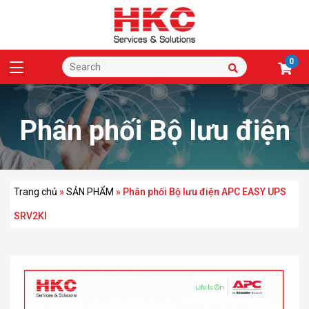
0
Phân phối Bộ lưu điện
APC EASY UPS
Trang chủ
»
SẢN PHẨM
»
Phân phối Bộ lưu điện APC EASY UPS
SRV2KI
SRV2KI