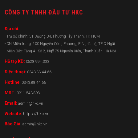
CÔNG TY TNHH ĐẦU TƯ HKC
Địa chỉ:
- Trụ sở chính: 51 Đường B4, Phường Tây Thạnh, TP. HCM
- CN Miền trung: 200 Nguyễn Công Phương, P. Nghĩa Lộ, TP Q.Ngãi
- Miền Bắc: Tầng 4 - Số 2, Ngõ 75 Nguyễn Xiển, Thanh Xuân, Hà Nội
Hỗ trợ KD:
0528.994.333
Điện thoại:
0343.88.44.66
Hotline:
0343.88.44.66
MST:
0311.543.898
Email:
admin@hkc.vn
Website:
https://hkc.vn
Báo Giá:
admin@hkc.vn