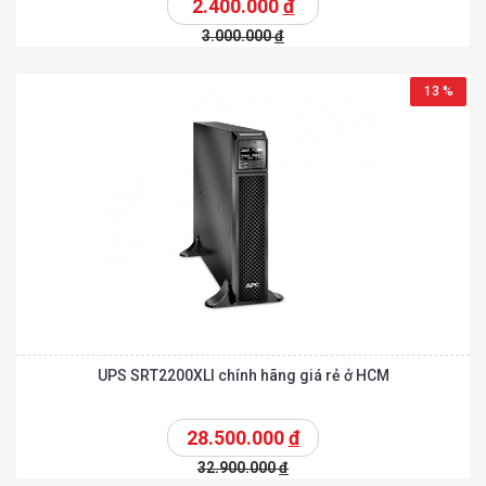
2.400.000
đ
3.000.000
đ
13 %
UPS SRT2200XLI chính hãng giá rẻ ở HCM
28.500.000
đ
32.900.000
đ