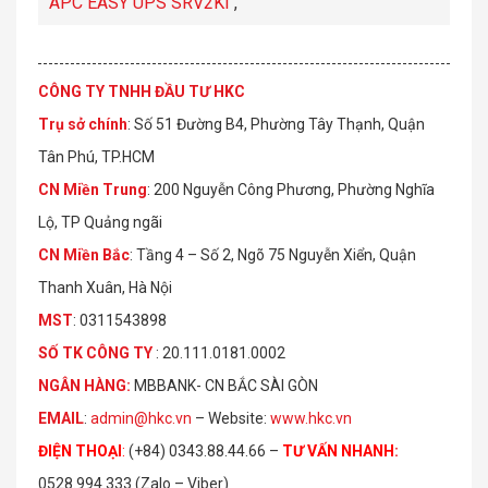
APC EASY UPS SRV2KI
,
CÔNG TY TNHH ĐẦU TƯ HKC
Trụ sở chính
: Số 51 Đường B4, Phường Tây Thạnh, Quận
Tân Phú, TP.HCM
CN Miền Trung
: 200 Nguyễn Công Phương, Phường Nghĩa
Lộ, TP Quảng ngãi
CN Miền Bắc
: Tầng 4 – Số 2, Ngõ 75 Nguyễn Xiển, Quận
Thanh Xuân, Hà Nội
MST
: 0311543898
S
Ố
TK C
Ô
NG TY
: 20.111.0181.0002
NGÂN HÀNG:
MBBANK- CN BẮC SÀI GÒN
EMAIL
:
admin@hkc.vn
– Website:
www.hkc.vn
ĐIỆN THOẠI
:
(+84) 0343.88.44.66 –
TƯ VẤN NHANH
:
0528.994.333 (Zalo – Viber)