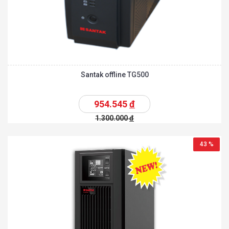
Santak offline TG500
954.545
đ
1.300.000
đ
43 %