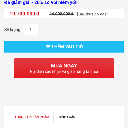
Đã giảm giá > 20% so với niêm yết
10.700.000
đ
16.000.000
đ
[Giá Chưa có VAT]
Số lượng:
THÊM VÀO GIỎ
MUA NGAY
Gọi điện xác nhận và giao hàng tận nơi
THÔNG TIN SẢN PHẨM
BÌNH LUẬN