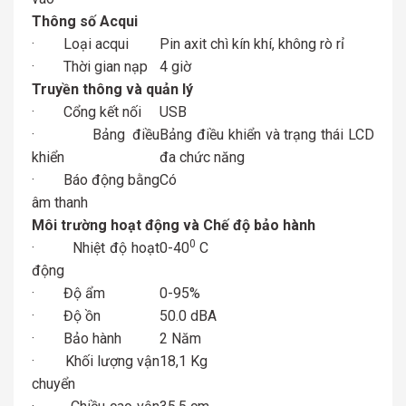
Thông số Acqui
· Loại acqui
Pin axit chì kín khí, không rò rỉ
· Thời gian nạp
4 giờ
Truyền thông và quản lý
· Cổng kết nối
USB
· Bảng điều
Bảng điều khiển và trạng thái LCD
khiển
đa chức năng
· Báo động bằng
Có
âm thanh
Môi trường hoạt động và Chế độ bảo hành
0
· Nhiệt độ hoạt
0-40
C
động
· Độ ẩm
0-95%
· Độ ồn
50.0 dBA
· Bảo hành
2 Năm
· Khối lượng vận
18,1 Kg
chuyển