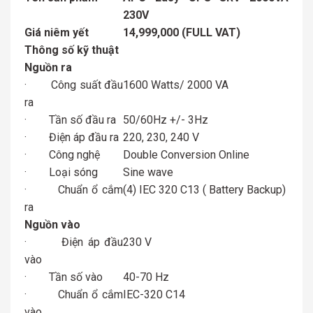
230V
Giá niêm yết
14,999,000 (FULL VAT)
Thông số kỹ thuật
Nguồn ra
· Công suất đầu
1600 Watts/ 2000 VA
ra
· Tần số đầu ra
50/60Hz +/- 3Hz
· Điện áp đầu ra
220, 230, 240 V
· Công nghệ
Double Conversion Online
· Loại sóng
Sine wave
· Chuẩn ổ cắm
(4) IEC 320 C13 ( Battery Backup)
ra
Nguồn vào
· Điện áp đầu
230 V
vào
· Tần số vào
40-70 Hz
· Chuẩn ổ cắm
IEC-320 C14
vào