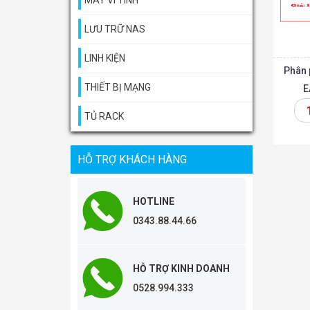
MÁY VI TÍNH
LƯU TRỮ NAS
LINH KIỆN
Phân 
THIẾT BỊ MẠNG
E
TỦ RACK
Thêm vào giỏ
HỖ TRỢ KHÁCH HÀNG
HOTLINE
0343.88.44.66
HỖ TRỢ KINH DOANH
0528.994.333