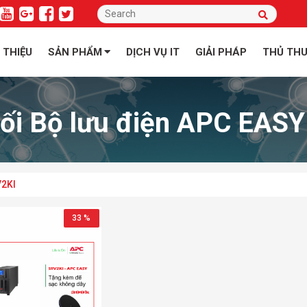
I THIỆU
SẢN PHẨM
DỊCH VỤ IT
GIẢI PHÁP
THỦ TH
ối Bộ lưu điện APC EAS
V2KI
33 %