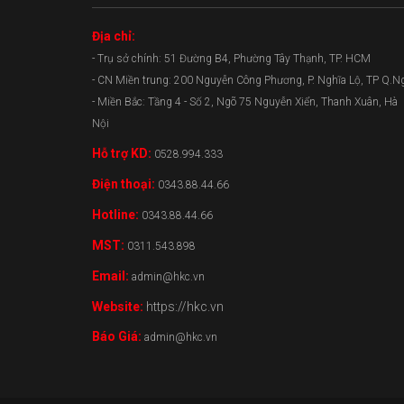
Địa chỉ:
- Trụ sở chính: 51 Đường B4, Phường Tây Thạnh, TP. HCM
- CN Miền trung: 200 Nguyễn Công Phương, P. Nghĩa Lộ, TP Q.N
- Miền Bắc: Tầng 4 - Số 2, Ngõ 75 Nguyễn Xiển, Thanh Xuân, Hà
Nội
Hỗ trợ KD:
0528.994.333
Điện thoại:
0343.88.44.66
Hotline:
0343.88.44.66
MST:
0311.543.898
Email:
admin@hkc.vn
Website:
https://hkc.vn
Báo Giá:
admin@hkc.vn
0343.88.44.66