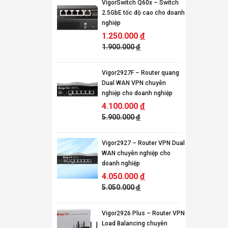
VigorSwitch Q60x – Switch
2.5GbE tốc độ cao cho doanh
nghiệp
1.250.000
đ
1.900.000
đ
Vigor2927F – Router quang
Dual WAN VPN chuyên
nghiệp cho doanh nghiệp
4.100.000
đ
5.900.000
đ
Vigor2927 – Router VPN Dual
WAN chuyên nghiệp cho
doanh nghiệp
4.050.000
đ
5.050.000
đ
Vigor2926 Plus – Router VPN
Load Balancing chuyên