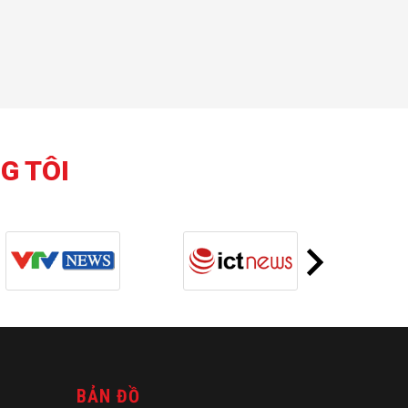
G TÔI
BẢN ĐỒ