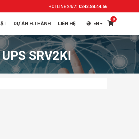
HOTLINE 24/7:
0343.88.44.66
0
UẬT
DỰ ÁN H.THÀNH
LIÊN HỆ
EN
Y UPS SRV2KI