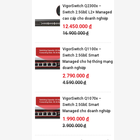
VigorSwitch Q2300x –
Switch 2.5GbE L2+ Managed
cao cấp cho doanh nghiệp
12.450.000
đ
16.900.000
đ
VigorSwitch Q1100x –
Switch 2.5GbE Smart
Managed cho hệ thống mạng
doanh nghiệp
2.790.000
đ
4.590.000
đ
VigorSwitch Q1070x –
Switch 2.5GbE Smart
Managed cho doanh nghiệp
1.990.000
đ
3.900.000
đ