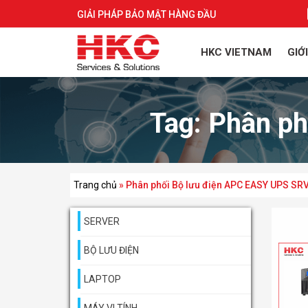
GIẢI PHÁP BẢO MẬT HÀNG ĐẦU
HKC VIETNAM
GIỚ
Tag:
Phân ph
Trang chủ
»
Phân phối Bộ lưu điện APC EASY UPS SR
SERVER
BỘ LƯU ĐIỆN
LAPTOP