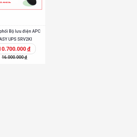
phối Bộ lưu điện APC
ASY UPS SRV2KI
10.700.000
đ
16.000.000
đ
Chi tiết