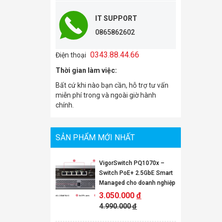
IT SUPPORT
0865862602
0343.88.44.66
Điện thoại
Thời gian làm việc:
Bất cứ khi nào bạn cần, hỗ trợ tư vấn
miễn phí trong và ngoài giờ hành
chính.
SẢN PHẨM MỚI NHẤT
VigorSwitch PQ1070x –
Switch PoE+ 2.5GbE Smart
Managed cho doanh nghiệp
3.050.000
đ
4.990.000
đ