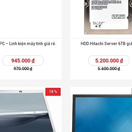
C – Linh kiện máy tính giá rẻ.
HDD Hitachi Server 6TB giá
945.000
đ
5.200.000
đ
970.000
đ
5.600.000
đ
t
Chi tiết
Thêm vào giỏ
T
18 %