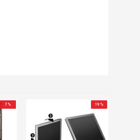
7 %
19 %