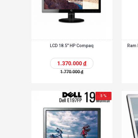
LCD 18.5″ HP Compaq
Ram P
1.370.000
đ
1.770.000
đ
Chi tiế
Thêm vào giỏ
Thêm vào giỏ
5 %