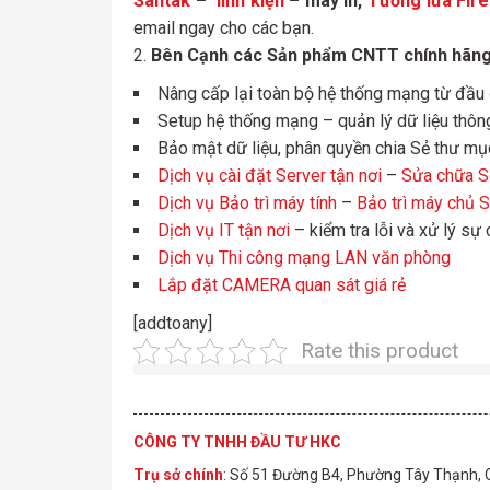
Santak
–
linh kiện
– máy in,
Tường lửa Fire
email ngay cho các bạn.
Bên Cạnh các Sản phẩm CNTT chính hãng –
Nâng cấp lại toàn bộ hệ thống mạng từ đầu
Setup hệ thống mạng – quản lý dữ liệu thôn
Bảo mật dữ liệu, phân quyền chia Sẻ thư mụ
Dịch vụ cài đặt Server tận nơi
–
Sửa chữa Se
Dịch vụ Bảo trì máy tính
–
Bảo trì máy chủ 
Dịch vụ IT tận nơi
– kiểm tra lỗi và xử lý sự
Dịch vụ Thi công mạng LAN văn phòng
Lắp đặt CAMERA quan sát giá rẻ
[addtoany]
Rate this product
CÔNG TY TNHH ĐẦU TƯ HKC
Trụ sở chính
: Số 51 Đường B4, Phường Tây Thạnh,