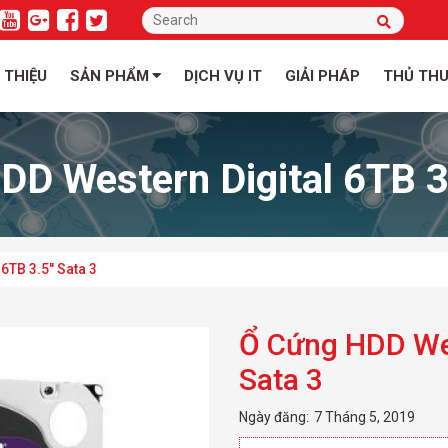
I THIỆU
SẢN PHẨM
DỊCH VỤ IT
GIẢI PHÁP
THỦ TH
D Western Digital 6TB 3
6TB 3.5″ Sata 3
Ổ Cứng HDD Wes
Sata 3
Ngày đăng:
7 Tháng 5, 2019