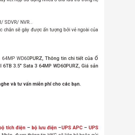
 DVR/ SDVR/ NVR…
ắc chắn sẽ gây được ấn tượng bởi vẻ ngoài của
a 3 64MP WD60
PURZ, Thông tin chi tiết của Ổ
l 6TB 3.5″ Sata 3 64MP WD60PURZ, Giá sản
ghe và tư vấn miễn phí cho các bạn.
bộ tích điện
–
bộ lưu điện
–
UPS APC
–
UPS