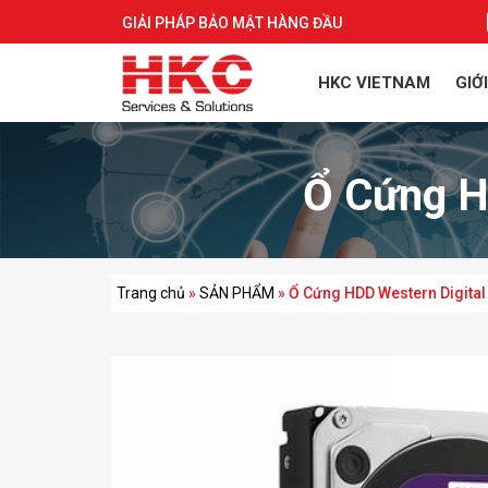
GIẢI PHÁP BẢO MẬT HÀNG ĐẦU
HKC VIETNAM
GIỚ
Ổ Cứng HD
Trang chủ
»
SẢN PHẨM
»
Ổ Cứng HDD Western Digital 