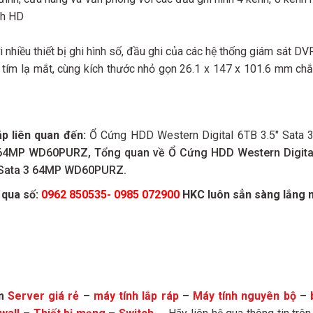
nh HD
 nhiều thiết bị ghi hình số, đầu ghi của các hệ thống giám sát
u tím lạ mắt, cùng kích thước nhỏ gọn 26.1 x 147 x 101.6 mm ch
áp liên quan đến:
Ổ Cứng HDD Western Digital 6TB 3.5″ Sat
3 64MP WD60PURZ, Tổng quan về Ổ Cứng HDD Western Digita
″ Sata 3 64MP WD60PURZ.
 qua số:
0962 850535- 0985 072900
HKC luôn sẳn sàng lắng n
ẩm
Server giá rẻ
–
máy tính lắp ráp
–
Máy tính nguyên bộ
–