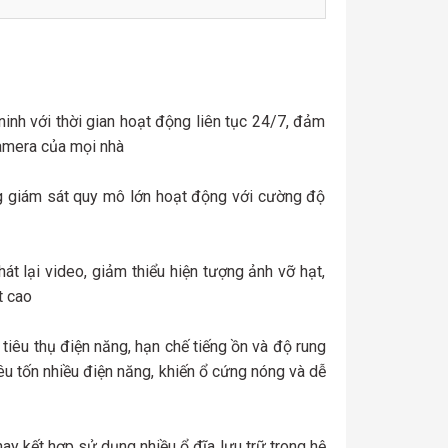
nh với thời gian hoạt động liên tục 24/7, đảm
camera của mọi nhà
ng giám sát quy mô lớn hoạt động với cường độ
t lại video, giảm thiểu hiện tượng ảnh vỡ hạt,
t cao
 tiêu thụ điện năng, hạn chế tiếng ồn và độ rung
êu tốn nhiều điện năng, khiến ổ cứng nóng và dễ
ay kết hợp sử dụng nhiều ổ đĩa lưu trữ trong hệ