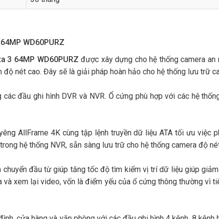
a 3 64MP WD60PURZ
Sata 3 64MP WD60PURZ
được xây dựng cho hệ thống camera an ni
 độ nét cao. Đây sẽ là giải pháp hoàn hảo cho hệ thống lưu trữ 
ng các đầu ghi hình DVR và NVR. Ổ cứng phù hợp với các hệ thố
g AllFrame 4K cùng tập lệnh truyền dữ liệu ATA tối ưu việc phá
 trong hệ thống NVR, sẵn sàng lưu trữ cho hệ thống camera độ né
 chuyển đầu từ giúp tăng tốc độ tìm kiếm vị trí dữ liệu giúp giảm
và xem lại video, vốn là điểm yếu của ổ cứng thông thường vì ti
nh, cửa hàng và văn phòng với các đầu ghi hình 4 kênh, 8 kênh h