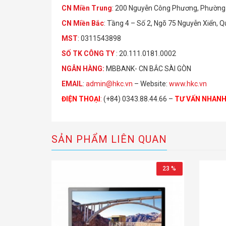
CN Miền Trung
: 200 Nguyễn Công Phương, Phường 
CN Miền Bắc
: Tầng 4 – Số 2, Ngõ 75 Nguyễn Xiển, 
MST
: 0311543898
S
Ố
TK C
Ô
NG TY
: 20.111.0181.0002
NGÂN HÀNG:
MBBANK- CN BẮC SÀI GÒN
EMAIL
:
admin@hkc.vn
– Website:
www.hkc.vn
ĐIỆN THOẠI
:
(+84) 0343.88.44.66 –
TƯ VẤN NHAN
SẢN PHẨM LIÊN QUAN
23 %