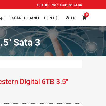
HOTLINE 24/7:
0343.88.44.66
0
UẬT
DỰ ÁN H.THÀNH
LIÊN HỆ
EN
.5″ Sata 3
tern Digital 6TB 3.5″