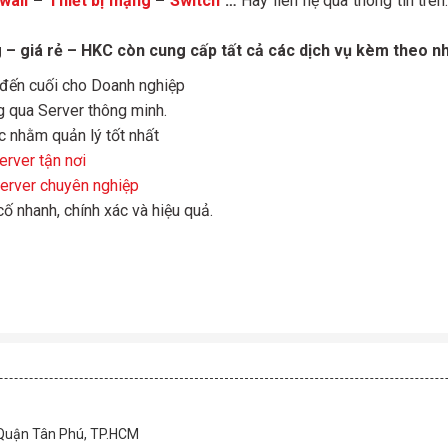
wall
–
Thiết bị mạng
–
Switch
…
Hãy liên hệ qua thông tin trê
 giá rẻ – HKC còn cung cấp tất cả các dịch vụ kèm theo n
 đến cuối cho Doanh nghiệp
g qua Server thông minh.
c nhằm quản lý tốt nhất
rver tận nơi
Server chuyên nghiệp
 cố nhanh, chính xác và hiệu quả.
 Quận Tân Phú, TP.HCM