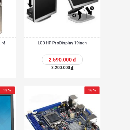
 rẻ
LCD HP ProDisplay 19inch
2.590.000
đ
3.200.000
đ
Chi tiết
Chi tiết
hêm vào giỏ
13 %
16 %