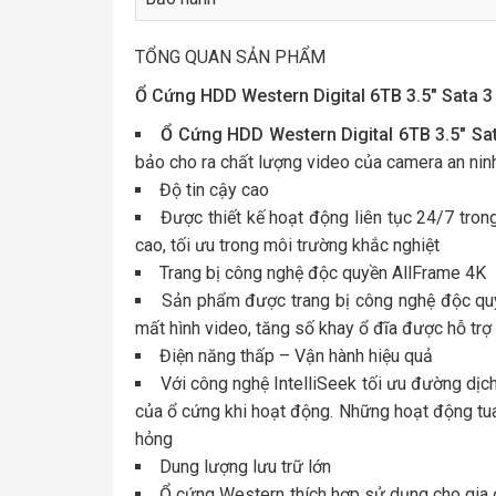
TỔNG QUAN SẢN PHẨM
Ổ Cứng HDD Western Digital 6TB 3.5″ Sat
Ổ Cứng HDD Western Digital 6TB 3.5″ 
bảo cho ra chất lượng video của camera an ninh
Độ tin cậy cao
Được thiết kế hoạt động liên tục 24/7 tro
cao, tối ưu trong môi trường khắc nghiệt
Trang bị công nghệ độc quyền AllFrame 4K
Sản phẩm được trang bị công nghệ độc quyên
mất hình video, tăng số khay ổ đĩa được hỗ trợ
Điện năng thấp – Vận hành hiệu quả
Với công nghệ IntelliSeek tối ưu đường dịch
của ổ cứng khi hoạt động. Những hoạt động tua 
hỏng
Dung lượng lưu trữ lớn
Ổ cứng Western thích hợp sử dụng cho gia đì