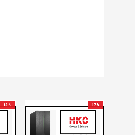
14 %
17 %