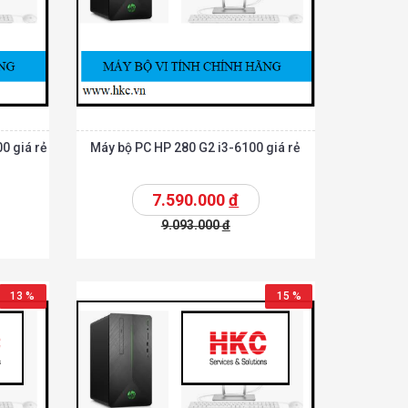
0 giá rẻ
Máy bộ PC HP 280 G2 i3-6100 giá rẻ
7.590.000
đ
9.093.000
đ
Chi tiết
Chi tiết
hêm vào giỏ
13 %
15 %