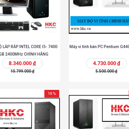
 LẮP RÁP INTEL CORE I5- 7400
Máy vi tính bàn PC Pentium G440
GB 2400MHz CHÍNH HÃNG
8.340.000
đ
4.730.000
đ
10.799.000
đ
5.500.000
đ
t
Chi tiết
Thêm vào giỏ
T
10 %