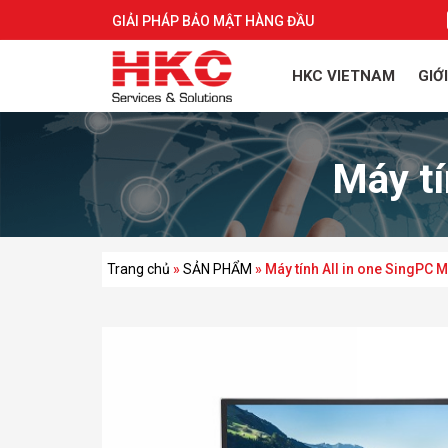
GIẢI PHÁP BẢO MẬT HÀNG ĐẦU
HKC VIETNAM
GIỚ
Máy t
Trang chủ
»
SẢN PHẨM
»
Máy tính All in one SingPC