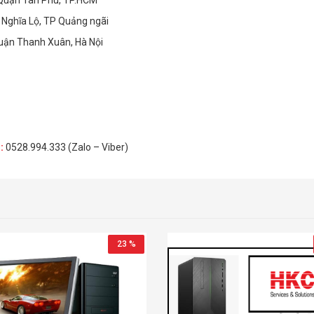
 Quận Tân Phú, TP.HCM
Nghĩa Lộ, TP Quảng ngãi
Quận Thanh Xuân, Hà Nội
H
:
0528.994.333 (Zalo – Viber)
23 %