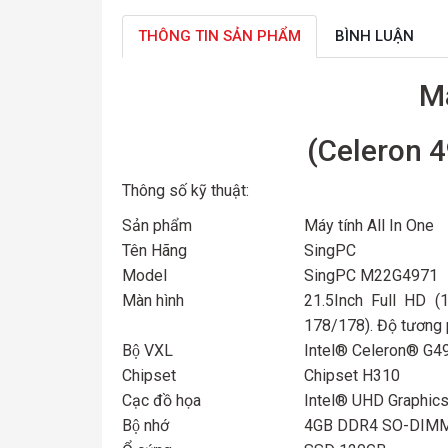
THÔNG TIN SẢN PHẨM
BÌNH LUẬN
Ma
(Celeron 
Thông số kỹ thuật:
Sản phẩm
Máy tính All In One
Tên Hãng
SingPC
Model
SingPC M22G4971
Màn hình
21.5Inch Full HD 
178/178). Độ tương p
Bộ VXL
Intel® Celeron® G49
Chipset
Chipset H310
Cạc đồ họa
Intel® UHD Graphic
Bộ nhớ
4GB DDR4 SO-DIM