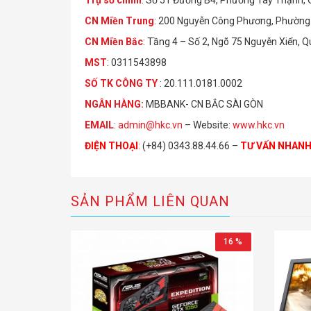
Trụ sở chính
: Số 51 Đường B4, Phường Tây Thạnh,
CN Miền Trung
: 200 Nguyễn Công Phương, Phường 
CN Miền Bắc
: Tầng 4 – Số 2, Ngõ 75 Nguyễn Xiển, 
MST
: 0311543898
S
Ố
TK C
Ô
NG TY
: 20.111.0181.0002
NGÂN HÀNG:
MBBANK- CN BẮC SÀI GÒN
EMAIL
:
admin@hkc.vn
– Website:
www.hkc.vn
ĐIỆN THOẠI
:
(+84) 0343.88.44.66 –
TƯ VẤN NHAN
SẢN PHẨM LIÊN QUAN
16 %