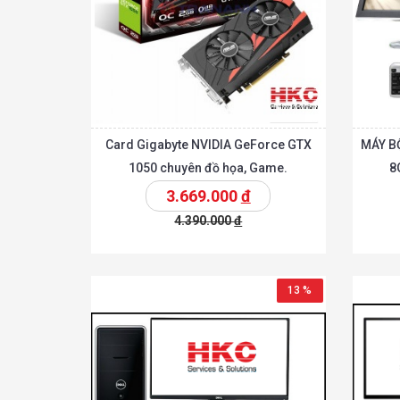
Card Gigabyte NVIDIA GeForce GTX
MÁY BỘ
1050 chuyên đồ họa, Game.
8
3.669.000
đ
4.390.000
đ
Chi tiế
Thêm vào giỏ
Thêm vào giỏ
13 %