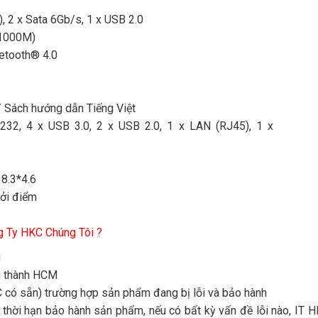
, 2 x Sata 6Gb/s, 1 x USB 2.0
1000M)
uetooth® 4.0
 Sách hướng dẫn Tiếng Việt
32, 4 x USB 3.0, 2 x USB 2.0, 1 x LAN (RJ45), 1 x
8.3*4.6
hởi điểm
 Ty HKC Chúng Tôi ?
g
ội thành HCM
KC có sẵn) trường hợp sản phẩm đang bị lỗi và bảo hành
 thời hạn bảo hành sản phẩm, nếu có bất kỳ vấn đề lỗi nào, IT 