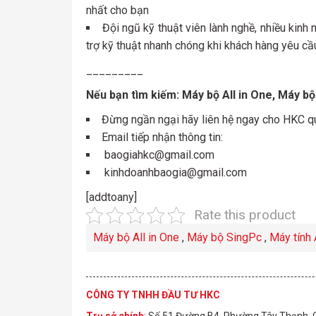
nhất cho bạn
Đội ngũ kỹ thuật viên lành nghề, nhiều kinh 
trợ kỹ thuật nhanh chóng khi khách hàng yêu cầ
_________
Nếu bạn tìm kiếm: Máy bộ All in One, Máy b
Đừng ngần ngại hãy liên hệ ngay cho HKC 
Email tiếp nhận thông tin:
baogiahkc@gmail.com
kinhdoanhbaogia@gmail.com
[addtoany]
Rate this product
Máy bộ All in One
,
Máy bộ SingPc
,
Máy tính
CÔNG TY TNHH ĐẦU TƯ HKC