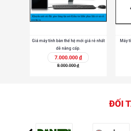
Giá máy tính bàn thế hệ mới giá rẻ nhất
Máy tí
dễ nâng cấp.
7.000.000
đ
8.000.000
đ
Chi tiế
Thêm vào giỏ
Thêm vào giỏ
ĐỐI 