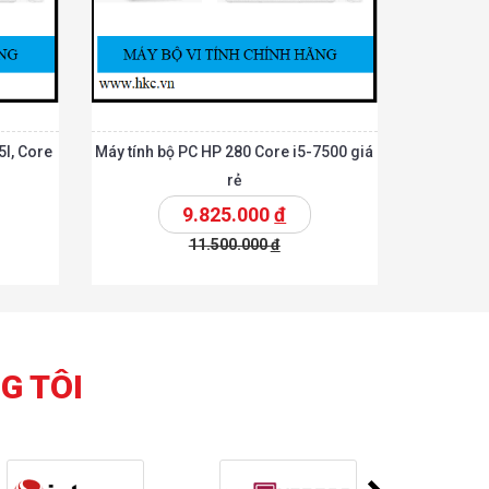
5l, Core
Máy tính bộ PC HP 280 Core i5-7500 giá
rẻ
9.825.000
đ
11.500.000
đ
Chi tiết
Chi tiết
hêm vào giỏ
G TÔI