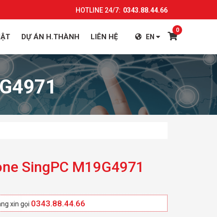
HOTLINE 24/7:
0343.88.44.66
0
UẬT
DỰ ÁN H.THÀNH
LIÊN HỆ
EN
9G4971
n one SingPC M19G4971
0343.88.44.66
ng xin gọi