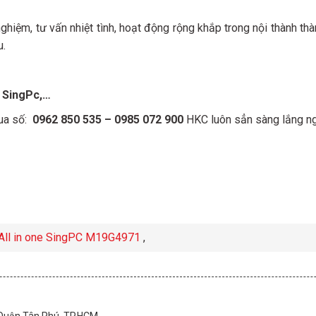
nghiệm, tư vấn nhiệt tình, hoạt động rộng khắp trong nội thành thà
u.
ộ SingPc,…
qua số:
0962 850 535 – 0985 072 900
HKC luôn sẳn sàng lắng ng
 All in one SingPC M19G4971
,