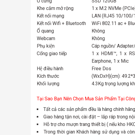
Ổ cứng
SSD 120GB
Khe cắm mở rộng
1 x M.2 NVMe (PCIe)
Kết nối mạng
LAN (RJ45 10/100/
Kết nối Wifi + Bluetooth
WiFi 802.11 ac + Bl
Ổ quang
Không
Webcam
Không
Phụ kiện
Cáp nguồn/ Adapter/
Cổng giao tiếp
1 x HDMI™, 1 x RS2
Earphone, 1 x Mic
Hệ điều hành
Free Dos
Kích thước
(WxDxH)(cm): 49.2*3
Khối lượng
4.3Kg trọng lượng k
Tại Sao Bạn Nên Chọn Mua Sản Phẩm Tại Công
Tất cả các sản phẩm đều là hàng chính hãn
Giao hàng tận nơi, cài đặt – lắp ráp trong n
Hỗ trợ cho mượn trang thiết bị ( nếu kho H
Trong thời gian Khách hàng sử dụng và còn