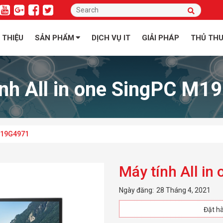
I THIỆU
SẢN PHẨM
DỊCH VỤ IT
GIẢI PHÁP
THỦ TH
ính All in one SingPC M1
 M19G4971
Máy tính All i
Ngày đăng:
28 Tháng 4, 2021
Đặt hà