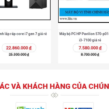
nh lắp ráp core i7 gen 7 giá rẻ
Máy bộ PC HP Pavilion 570-p01
i3-7100 giá rẻ
22.860.000
đ
7.580.000
đ
25.300.000
đ
8.700.000
đ
t
Chi tiết
Thêm vào giỏ
T
TÁC VÀ KHÁCH HÀNG CỦA CHÚN