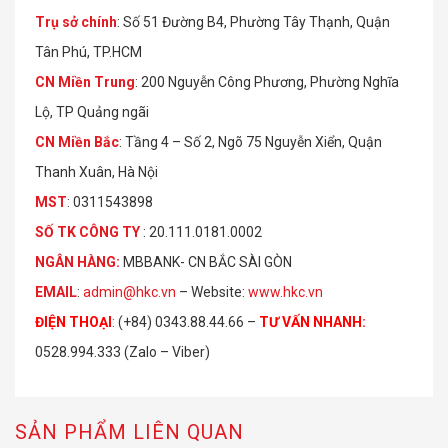
Trụ sở chính
: Số 51 Đường B4, Phường Tây Thạnh, Quận
Tân Phú, TP.HCM
CN Miền Trung
: 200 Nguyễn Công Phương, Phường Nghĩa
Lộ, TP Quảng ngãi
CN Miền Bắc
: Tầng 4 – Số 2, Ngõ 75 Nguyễn Xiển, Quận
Thanh Xuân, Hà Nội
MST
: 0311543898
S
Ố
TK C
Ô
NG TY
: 20.111.0181.0002
NGÂN HÀNG:
MBBANK- CN BẮC SÀI GÒN
EMAIL
:
admin@hkc.vn
– Website:
www.hkc.vn
ĐIỆN THOẠI
:
(+84) 0343.88.44.66 –
TƯ VẤN NHANH
:
0528.994.333 (Zalo – Viber)
SẢN PHẨM LIÊN QUAN