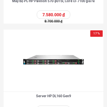
Máy bộ PC HP Pavilion 570-p015l, Core i3-7100 giá rẻ
7.580.000
đ
8.700.000
đ
17 %
Server HP DL160 Gen9