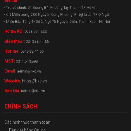
Địa chỉ:
- Trụ sở chính: 51 Đường B4, Phường Tây Thạnh, TP. HCM
- CN Miền trung: 200 Nguyễn Công Phương, P. Nghĩa Lộ, TP Q.Ngãi
- Miền Bắc: Tầng 4 - Số 2, Ngõ 75 Nguyễn Xiển, Thanh Xuân, Hà Nội
Hỗ trợ KD:
0528.994.333
Điện thoại:
0343.88.44.66
Hotline:
0343.88.44.66
MST:
0311.543.898
Email:
admin@hkc.vn
Website:
https://hkc.vn
Báo Giá:
admin@hkc.vn
CHÍNH SÁCH
Các hình thức thanh toán
H. Dẫn đặt hàng Online