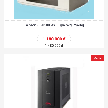
Tủ rack 9U-D500 WALL giá rẻ tại xưởng
1.180.000
đ
1.480.000
đ
22 %