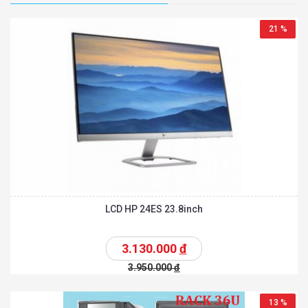
21 %
LCD HP 24ES 23.8inch
3.130.000
đ
3.950.000
đ
13 %