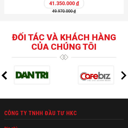
41.350.000
đ
49.970.000
đ
ĐỐI TÁC VÀ KHÁCH HÀNG
CỦA CHÚNG TÔI
CÔNG TY TNHH ĐẦU TƯ HKC