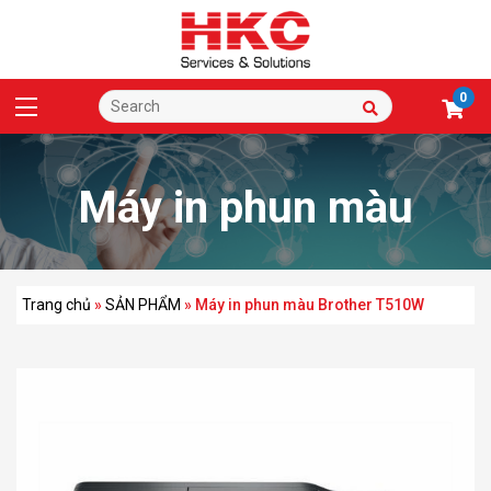
0
Máy in phun màu
Brother T510W
Trang chủ
»
SẢN PHẨM
»
Máy in phun màu Brother T510W