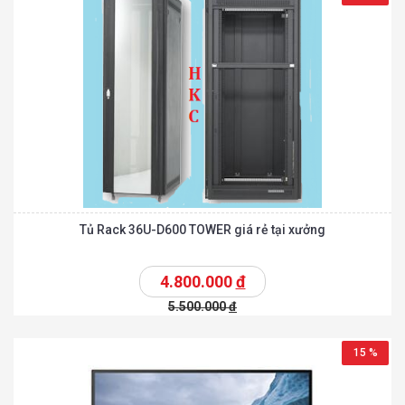
Tủ Rack 36U-D600 TOWER giá rẻ tại xưởng
4.800.000
đ
5.500.000
đ
15 %