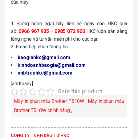
của máy.
Đừng ngần ngại hãy liên hệ ngay cho HKC qua
số:
0966 967 935 – 0985 072 900
HKC luôn sẳn sàng
lắng nghe và tư vấn miễn phí cho các bạn.
Email tiếp nhận thông tin:
baogiahkc@gmail.com
kinhdoanhbaogia@gmail.com
nnbtranhkc@gmail.com
[addtoany]
Rate this product
Máy in phun màu Brother T510W
,
Máy in phun màu
Brother T510W chính hãng
,
CÔNG TY TNHH ĐẦU TƯ HKC