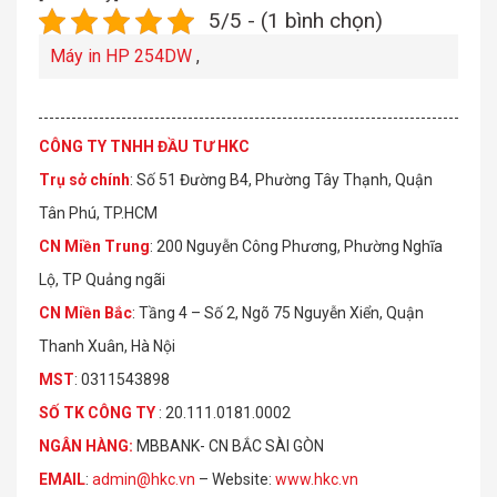
5/5 - (1 bình chọn)
Máy in HP 254DW
,
CÔNG TY TNHH ĐẦU TƯ HKC
Trụ sở chính
: Số 51 Đường B4, Phường Tây Thạnh, Quận
Tân Phú, TP.HCM
CN Miền Trung
: 200 Nguyễn Công Phương, Phường Nghĩa
Lộ, TP Quảng ngãi
CN Miền Bắc
: Tầng 4 – Số 2, Ngõ 75 Nguyễn Xiển, Quận
Thanh Xuân, Hà Nội
MST
: 0311543898
S
Ố
TK C
Ô
NG TY
: 20.111.0181.0002
NGÂN HÀNG:
MBBANK- CN BẮC SÀI GÒN
EMAIL
:
admin@hkc.vn
– Website:
www.hkc.vn