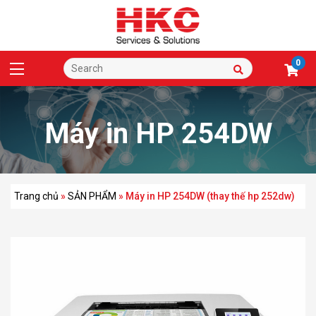
0
Máy in HP 254DW
(thay thế hp 252dw)
Trang chủ
»
SẢN PHẨM
»
Máy in HP 254DW (thay thế hp 252dw)