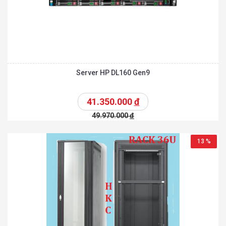
Server HP DL160 Gen9
41.350.000
đ
49.970.000
đ
13 %