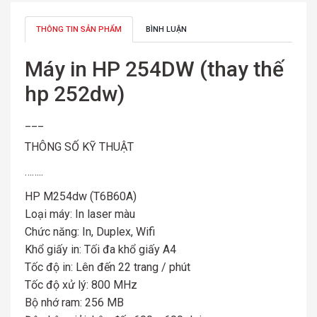
THÔNG TIN SẢN PHẨM
BÌNH LUẬN
Máy in HP 254DW (thay thế
hp 252dw)
___
THÔNG SỐ KỸ THUẬT
……..
HP M254dw (T6B60A)
Loại máy: In laser màu
Chức năng: In, Duplex, Wifi
Khổ giấy in: Tối đa khổ giấy A4
Tốc độ in: Lên đến 22 trang / phút
Tốc độ xử lý: 800 MHz
Bộ nhớ ram: 256 MB