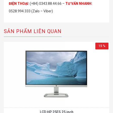
ĐIỆN THOẠI
:
(+84) 0343.88.44.66 –
TƯ VẤN NHANH
:
0528.994.333 (Zalo – Viber)
SẢN PHẨM LIÊN QUAN
15 %
LCD HP 25ES 25 inch