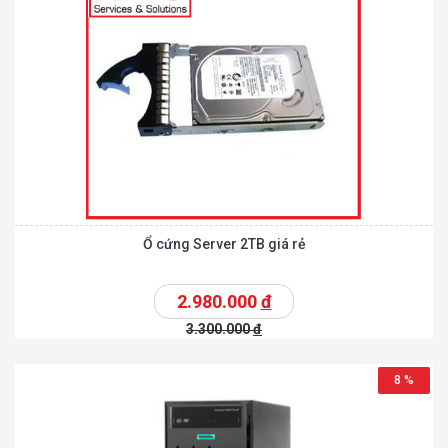
Ổ cứng Server 2TB giá rẻ
2.980.000
đ
3.300.000
đ
8 %