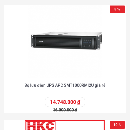
8 %
Bộ lưu điện UPS APC SMT1000RMI2U giá rẻ
14.748.000
đ
16.000.000
đ
10 %