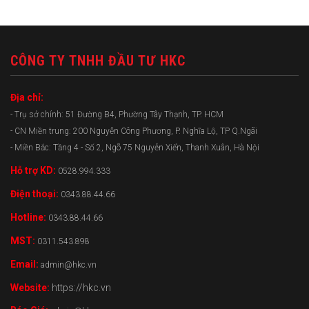
CÔNG TY TNHH ĐẦU TƯ HKC
Địa chỉ:
- Trụ sở chính: 51 Đường B4, Phường Tây Thạnh, TP. HCM
- CN Miền trung: 200 Nguyễn Công Phương, P. Nghĩa Lộ, TP Q.Ngãi
- Miền Bắc: Tầng 4 - Số 2, Ngõ 75 Nguyễn Xiển, Thanh Xuân, Hà Nội
Hỗ trợ KD:
0528.994.333
Điện thoại:
0343.88.44.66
Hotline:
0343.88.44.66
MST:
0311.543.898
Email:
admin@hkc.vn
Website:
https://hkc.vn