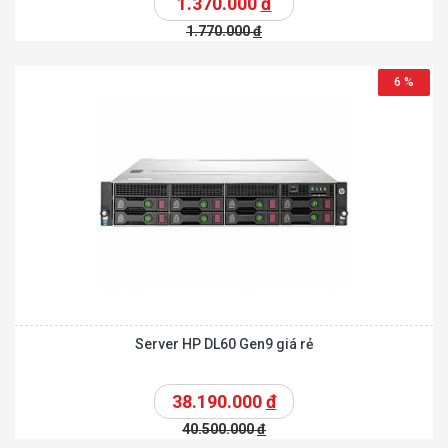
1.370.000
đ
1.770.000
đ
6 %
Server HP DL60 Gen9 giá rẻ
38.190.000
đ
40.500.000
đ