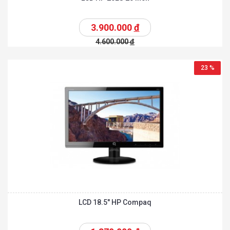
3.900.000
đ
4.600.000
đ
23 %
LCD 18.5″ HP Compaq