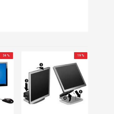
34 %
19 %