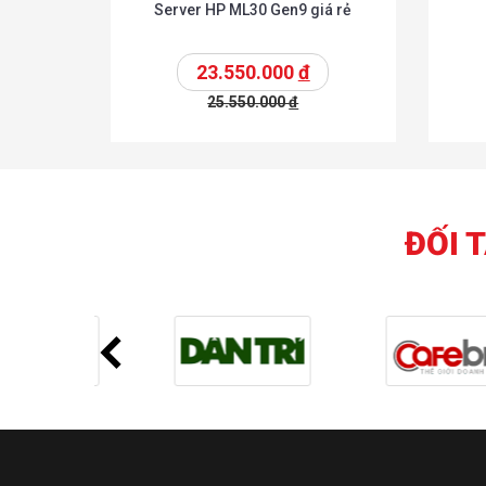
Server HP ML30 Gen9 giá rẻ
23.550.000
đ
25.550.000
đ
Chi tiế
Thêm vào giỏ
Thêm vào giỏ
ĐỐI 