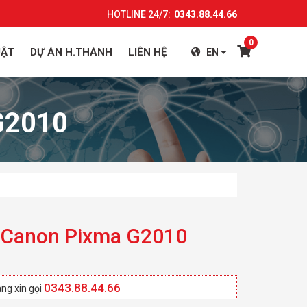
HOTLINE 24/7:
0343.88.44.66
0
UẬT
DỰ ÁN H.THÀNH
LIÊN HỆ
EN
G2010
g Canon Pixma G2010
0343.88.44.66
ng xin gọi