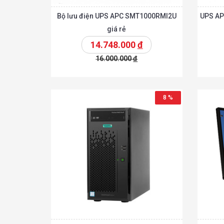
Bộ lưu điện UPS APC SMT1000RMI2U
UPS APC
giá rẻ
14.748.000
đ
16.000.000
đ
Chi tiế
Thêm vào giỏ
Thêm vào giỏ
8 %