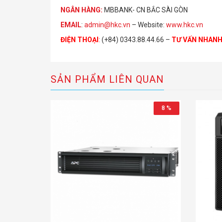
NGÂN HÀNG:
MBBANK- CN BẮC SÀI GÒN
EMAIL
:
admin@hkc.vn
– Website:
www.hkc.vn
ĐIỆN THOẠI
:
(+84) 0343.88.44.66 –
TƯ VẤN NHAN
SẢN PHẨM LIÊN QUAN
8 %