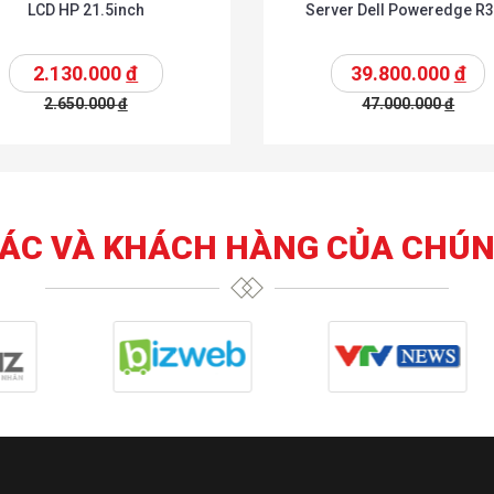
LCD HP 21.5inch
Server Dell Poweredge R
2.130.000
đ
39.800.000
đ
2.650.000
đ
47.000.000
đ
t
Chi tiết
Thêm vào giỏ
T
TÁC VÀ KHÁCH HÀNG CỦA CHÚN