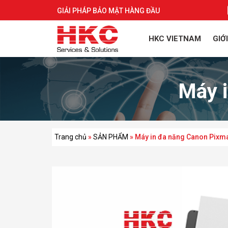
GIẢI PHÁP BẢO MẬT HÀNG ĐẦU
HKC VIETNAM
GIỚ
Máy 
Trang chủ
»
SẢN PHẨM
»
Máy in đa năng Canon Pixm