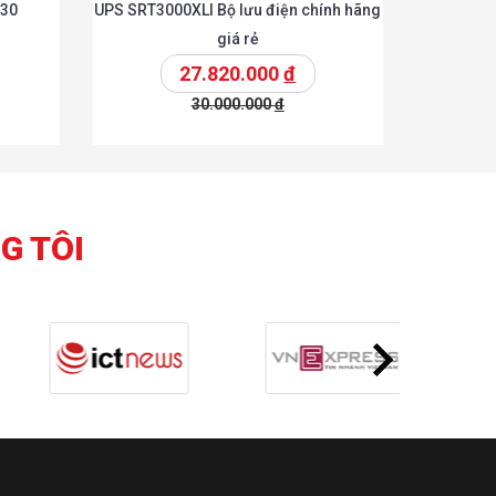
330
UPS SRT3000XLI Bộ lưu điện chính hãng
giá rẻ
27.820.000
đ
30.000.000
đ
Chi tiết
Chi tiết
hêm vào giỏ
G TÔI