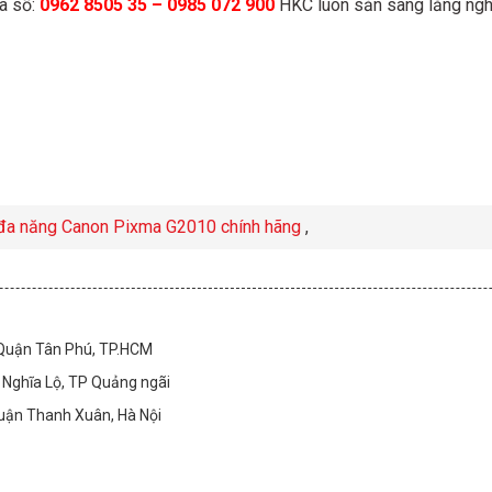
a số:
0962 8505 35 – 0985 072 900
HKC luôn sẳn sàng lắng nghe
đa năng Canon Pixma G2010 chính hãng
,
 Quận Tân Phú, TP.HCM
Nghĩa Lộ, TP Quảng ngãi
Quận Thanh Xuân, Hà Nội