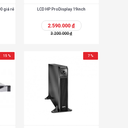
0 giá rẻ
LCD HP ProDisplay 19inch
2.590.000
đ
3.200.000
đ
Chi tiết
Chi tiết
hêm vào giỏ
15 %
7 %