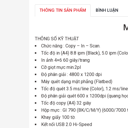
THÔNG TIN SẢN PHẨM
BÌNH LUẬN
M
THÔNG SỐ KỸ THUẬT
Chức năng : Copy – In – Scan.
Tốc độ in (A4) 8.8 ipm (Black), 5.0 ipm (Color
In ảnh 4×6 60 giây/trang
Cỡ giọt mực min.2pl
Độ phân giải : 4800 x 1200 dpi
Máy quét dạng mặt phẳng (Flatbed)
Tốc độ quét 3.5 ms/line (Color), 1.2 ms/lin
Độ phân giải quét 600 x 1200dpi (quang họ
Tốc độ copy (A4) 32 giây
Hộp mực : GI 790 (BK/C/M/Y) (6000/7000 t
Khay giấy 100 tờ.
Kết nối USB 2.0 Hi-Speed