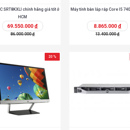
 SRT8KXLI chính hãng giá tốt ở
Máy tính bàn lắp ráp Core I5 740
HCM
69.550.000
đ
8.865.000
đ
86.000.000
đ
13.400.000
đ
t
Chi tiết
Thêm vào giỏ
T
20 %