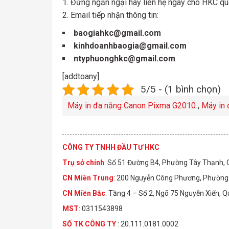
Đừng ngần ngại hãy liên hệ ngay cho HKC qu
Email tiếp nhận thông tin:
baogiahkc@gmail.com
kinhdoanhbaogia@gmail.com
ntyphuonghkc@gmail.com
[addtoany]
5/5 - (1 bình chọn)
Máy in đa năng Canon Pixma G2010
,
Máy in 
CÔNG TY TNHH ĐẦU TƯ HKC
Trụ sở chính
: Số 51 Đường B4, Phường Tây Thạnh,
CN Miền Trung
: 200 Nguyễn Công Phương, Phường 
CN Miền Bắc
: Tầng 4 – Số 2, Ngõ 75 Nguyễn Xiển, 
MST
: 0311543898
S
Ố
TK C
Ô
NG TY
: 20.111.0181.0002