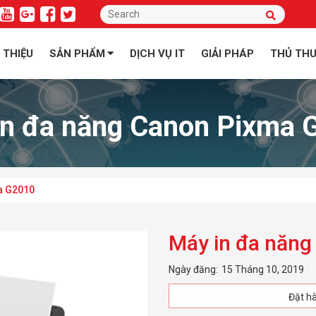
I THIỆU
SẢN PHẨM
DỊCH VỤ IT
GIẢI PHÁP
THỦ TH
in đa năng Canon Pixma 
a G2010
Máy in đa năn
Ngày đăng:
15 Tháng 10, 2019
Đặt hà