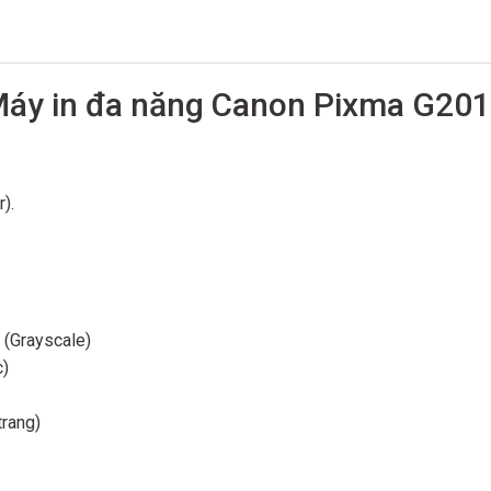
áy in đa năng Canon Pixma G20
).
e (Grayscale)
c)
rang)