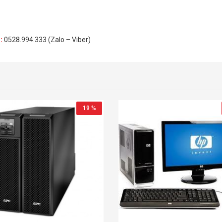
H
:
0528.994.333 (Zalo – Viber)
19 %