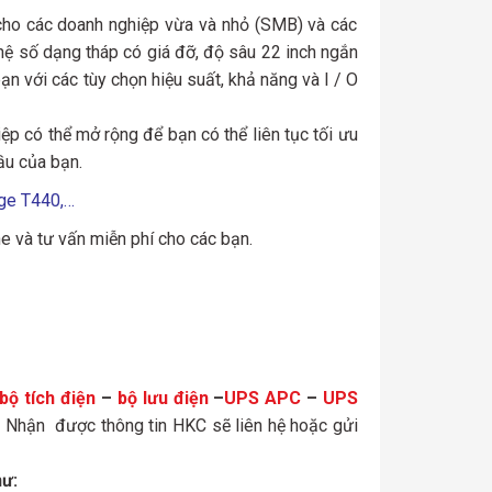
 cho các doanh nghiệp vừa và nhỏ (SMB) và các
ệ số dạng tháp có giá đỡ, độ sâu 22 inch ngắn
n với các tùy chọn hiệu suất, khả năng và I / O
ệp có thể mở rộng để bạn có thể liên tục tối ưu
ầu của bạn.
dge T440,…
 và tư vấn miễn phí cho các bạn.
bộ tích điện
–
bộ lưu điện
–
UPS APC
–
UPS
n. Nhận được thông tin HKC sẽ liên hệ hoặc gửi
hư: