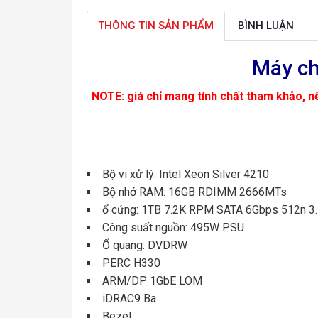
THÔNG TIN SẢN PHẨM
BÌNH LUẬN
Máy ch
NOTE: giá chỉ mang tính chất tham khảo, nế
Bộ vi xử lý: Intel Xeon Silver 4210
Bộ nhớ RAM: 16GB RDIMM 2666MTs
ổ cứng: 1TB 7.2K RPM SATA 6Gbps 512n 3.
Công suất nguồn: 495W PSU
Ổ quang: DVDRW
PERC H330
ARM/DP 1GbE LOM
iDRAC9 Ba
Bezel