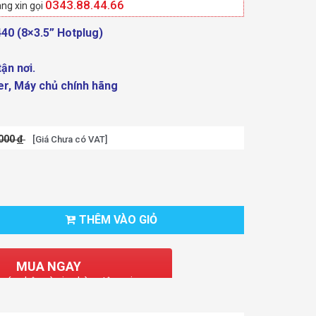
0343.88.44.66
ng xin gọi
40 (8×3.5” Hotplug)
ận nơi.
r, Máy chủ chính hãng
.000
đ
[Giá Chưa có VAT]
THÊM VÀO GIỎ
MUA NGAY
 xác nhận và giao hàng tận nơi