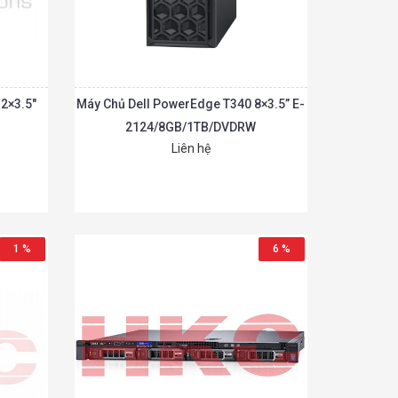
2×3.5″
Máy Chủ Dell PowerEdge T340 8×3.5” E-
2124/8GB/1TB/DVDRW
Liên hệ
Chi tiết
Chi tiết
hêm vào giỏ
1 %
6 %