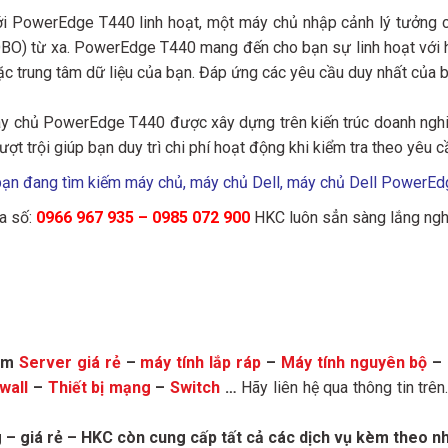
 với PowerEdge T440 linh hoạt, một máy chủ nhập cảnh lý tưởng
OBO) từ xa. PowerEdge T440 mang đến cho bạn sự linh hoạt với h
c trung tâm dữ liệu của bạn. Đáp ứng các yêu cầu duy nhất của bạ
áy chủ PowerEdge T440 được xây dựng trên kiến ​​trúc doanh nghi
ợt trội giúp bạn duy trì chi phí hoạt động khi kiểm tra theo yêu c
ạn đang tìm kiếm máy chủ, máy chủ Dell, máy chủ Dell PowerE
a số:
0966 967 935 – 0985 072 900
HKC luôn sẳn sàng lắng nghe
hẩm
Server giá rẻ
–
máy tính lắp ráp
–
Máy tính nguyên bộ
–
wall
–
Thiết bị mạng
–
Switch
…
Hãy liên hệ qua thông tin trê
 giá rẻ – HKC còn cung cấp tất cả các dịch vụ kèm theo n