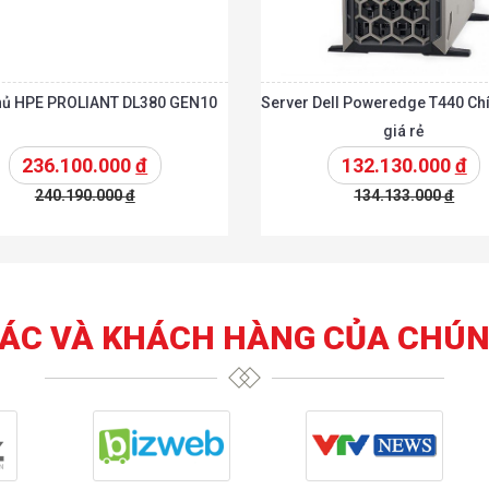
hủ HPE PROLIANT DL380 GEN10
Server Dell Poweredge T440 Ch
giá rẻ
236.100.000
đ
132.130.000
đ
240.190.000
đ
134.133.000
đ
t
Chi tiết
Thêm vào giỏ
T
TÁC VÀ KHÁCH HÀNG CỦA CHÚN