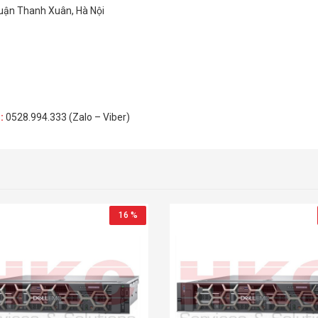
Quận Thanh Xuân, Hà Nội
H
:
0528.994.333 (Zalo – Viber)
16 %