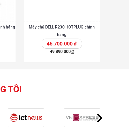
ính hãng
Máy chủ DELL R230 HOTPLUG chính
hãng
46.700.000
đ
49.890.000
đ
Chi tiết
Chi tiết
hêm vào giỏ
G TÔI