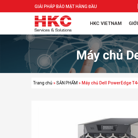
GIẢI PHÁP BẢO MẬT HÀNG ĐẦU
HKC VIETNAM
GIỚ
Máy chủ De
Trang chủ
»
SẢN PHẨM
»
Máy chủ Dell PowerEdge T44