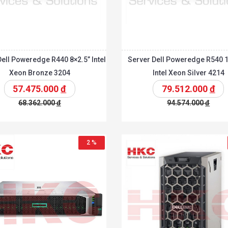
Dell Poweredge R440 8×2.5” Intel
Server Dell Poweredge R540 1
Xeon Bronze 3204
Intel Xeon Silver 4214
57.475.000
đ
79.512.000
đ
68.362.000
đ
94.574.000
đ
t
Chi tiết
Thêm vào giỏ
T
2 %