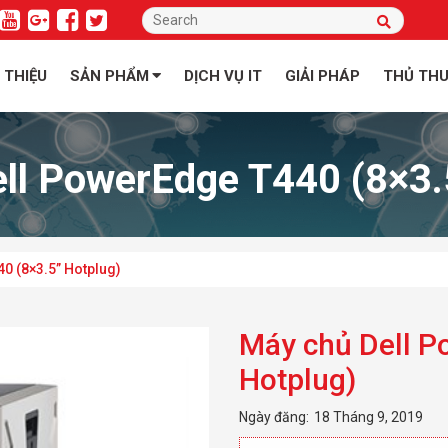
I THIỆU
SẢN PHẨM
DỊCH VỤ IT
GIẢI PHÁP
THỦ TH
ll PowerEdge T440 (8×3.
0 (8×3.5” Hotplug)
Máy chủ Dell P
Hotplug)
Ngày đăng:
18 Tháng 9, 2019