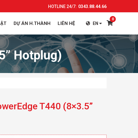
HOTLINE 24/7:
0343.88.44.66
0
UẬT
DỰ ÁN H.THÀNH
LIÊN HỆ
EN
5” Hotplug)
owerEdge T440 (8×3.5”