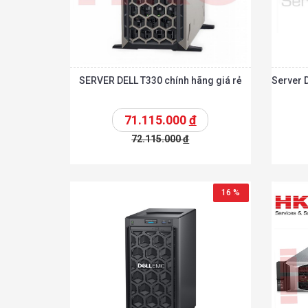
SERVER DELL T330 chính hãng giá rẻ
Server 
71.115.000
đ
72.115.000
đ
Chi tiế
Thêm vào giỏ
Thêm vào giỏ
16 %