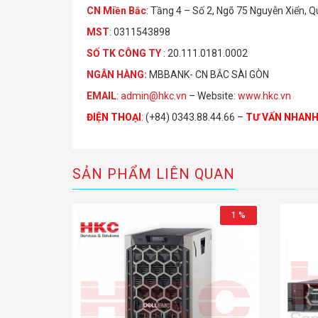
CN Miền Bắc
: Tầng 4 – Số 2, Ngõ 75 Nguyễn Xiển, 
MST
: 0311543898
S
Ố
TK C
Ô
NG TY
: 20.111.0181.0002
NGÂN HÀNG:
MBBANK- CN BẮC SÀI GÒN
EMAIL
:
admin@hkc.vn
– Website:
www.hkc.vn
ĐIỆN THOẠI
:
(+84) 0343.88.44.66 –
TƯ VẤN NHAN
SẢN PHẨM LIÊN QUAN
1 %