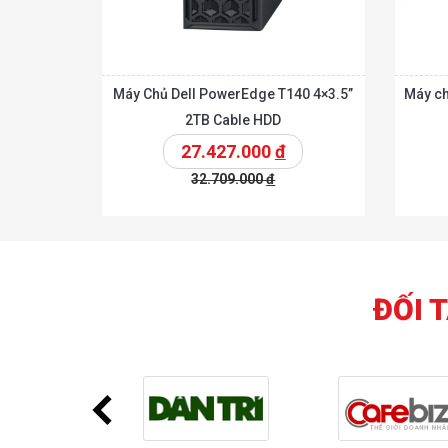
Máy Chủ Dell PowerEdge T140 4×3.5”
Máy c
2TB Cable HDD
27.427.000
đ
32.709.000
đ
Chi tiế
Thêm vào giỏ
Thêm vào giỏ
ĐỐI 