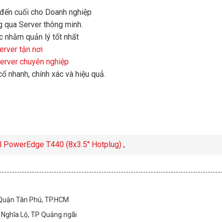
 đến cuối cho Doanh nghiệp
g qua Server thông minh.
c nhằm quản lý tốt nhất
rver tận nơi
Server chuyên nghiệp
 cố nhanh, chính xác và hiệu quả.
l PowerEdge T440 (8x3.5'' Hotplug)
,
 Quận Tân Phú, TP.HCM
Nghĩa Lộ, TP Quảng ngãi