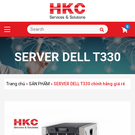
0
SERVER DELL T330
chính hãng giá rẻ
Trang chủ
»
SẢN PHẨM
»
SERVER DELL T330 chính hãng giá rẻ