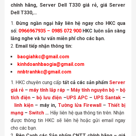
chính hãng, Server Dell T330 giá rẻ, giá Server
Dell T330,…
Đừng ngần ngại hãy liên hệ ngay cho HKC qua
số:
0966967935 – 0985 072 900
HKC luôn sẳn sàng
lắng nghe và tư vấn miễn phí cho các bạn.
Email tiếp nhận thông tin:
baogiahkc@gmail.com
kinhdoanhbaogia@gmail.com
nnbtranhkc@gmail.com
HKC chuyên cung cấp
tất cả các sản phẩm
Server
giá rẻ
–
máy tính lắp ráp
–
Máy tính nguyên bộ
–
bộ
tích điện
–
bộ lưu điện
–
UPS APC
–
UPS Santak
–
linh kiện
– máy in,
Tường lửa Firewall
–
Thiết bị
mạng
–
Switch
…
Hãy liên hệ qua thông tin trên. Nhận
được thông tin HKC sẽ liên hệ hoặc gửi email ngay
cho các bạn.
Bên Cạnh các Sản phẩm CNTT chính hãng – giá