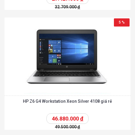
32.709.000
đ
5 %
HP Z6 G4 Workstation Xeon Silver 4108 giá rẻ
46.880.000
đ
49.500.000
đ