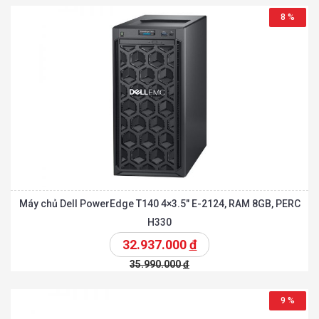
8 %
Máy chủ Dell PowerEdge T140 4×3.5″ E-2124, RAM 8GB, PERC
H330
32.937.000
đ
35.990.000
đ
9 %