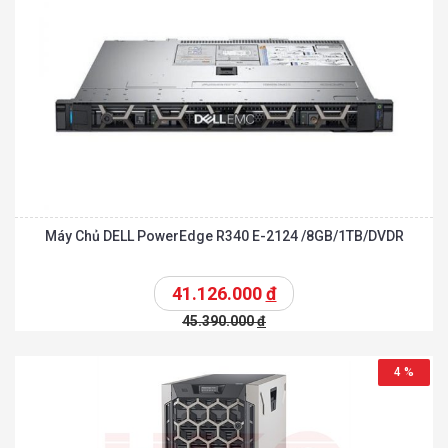
Máy Chủ DELL PowerEdge R340 E-2124 /8GB/1TB/DVDR
41.126.000
đ
45.390.000
đ
4 %