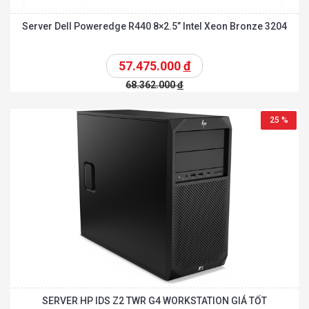
Server Dell Poweredge R440 8×2.5” Intel Xeon Bronze 3204
57.475.000
đ
68.362.000
đ
25 %
SERVER HP IDS Z2 TWR G4 WORKSTATION GIÁ TỐT