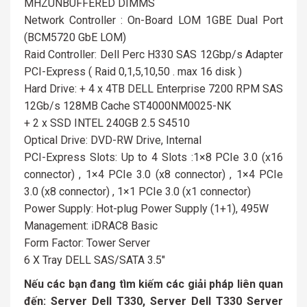
MHZUNBUFFERED DIMMS
Network Controller : On-Board LOM 1GBE Dual Port
(BCM5720 GbE LOM)
Raid Controller: Dell Perc H330 SAS 12Gbp/s Adapter
PCI-Express ( Raid 0,1,5,10,50 . max 16 disk )
Hard Drive: + 4 x 4TB DELL Enterprise 7200 RPM SAS
12Gb/s 128MB Cache ST4000NM0025-NK
+ 2 x SSD INTEL 240GB 2.5 S4510
Optical Drive: DVD-RW Drive, Internal
PCI-Express Slots: Up to 4 Slots :1×8 PCIe 3.0 (x16
connector) , 1×4 PCIe 3.0 (x8 connector) , 1×4 PCIe
3.0 (x8 connector) , 1×1 PCIe 3.0 (x1 connector)
Power Supply: Hot-plug Power Supply (1+1), 495W
Management: iDRAC8 Basic
Form Factor: Tower Server
6 X Tray DELL SAS/SATA 3.5″
Nếu các bạn đang tìm kiếm các giải pháp liên quan
đến: Server Dell T330, Server Dell T330 Server