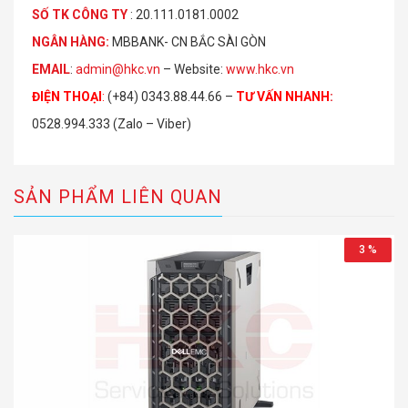
S
Ố
TK C
Ô
NG TY
: 20.111.0181.0002
NGÂN HÀNG:
MBBANK- CN BẮC SÀI GÒN
EMAIL
:
admin@hkc.vn
– Website:
www.hkc.vn
ĐIỆN THOẠI
:
(+84) 0343.88.44.66 –
TƯ VẤN NHANH
:
0528.994.333 (Zalo – Viber)
SẢN PHẨM LIÊN QUAN
3 %