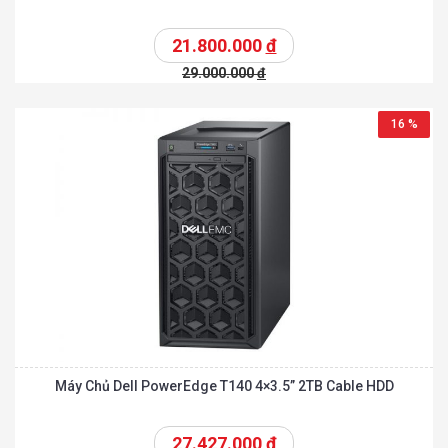
21.800.000
đ
29.000.000
đ
16 %
Máy Chủ Dell PowerEdge T140 4×3.5” 2TB Cable HDD
27.427.000
đ