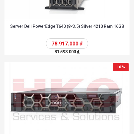
Server Dell PowerEdge T640 (8×3.5) Silver 4210 Ram 16GB
78.917.000
đ
81.598.000
đ
16 %