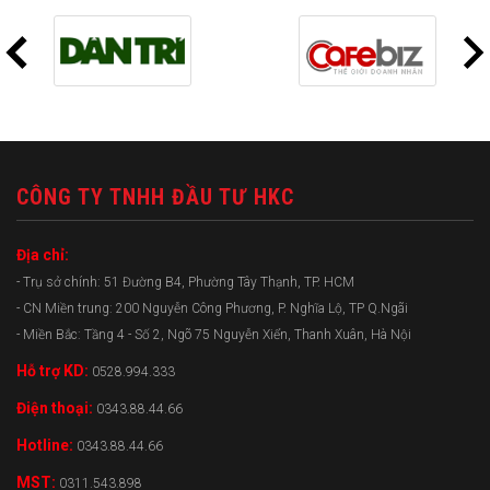
CÔNG TY TNHH ĐẦU TƯ HKC
Địa chỉ:
- Trụ sở chính: 51 Đường B4, Phường Tây Thạnh, TP. HCM
- CN Miền trung: 200 Nguyễn Công Phương, P. Nghĩa Lộ, TP Q.Ngãi
- Miền Bắc: Tầng 4 - Số 2, Ngõ 75 Nguyễn Xiển, Thanh Xuân, Hà Nội
Hỗ trợ KD:
0528.994.333
Điện thoại:
0343.88.44.66
Hotline:
0343.88.44.66
MST:
0311.543.898