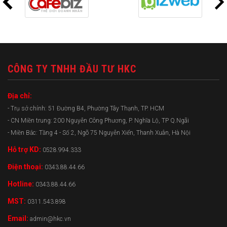
CÔNG TY TNHH ĐẦU TƯ HKC
Địa chỉ:
- Trụ sở chính: 51 Đường B4, Phường Tây Thạnh, TP. HCM
- CN Miền trung: 200 Nguyễn Công Phương, P. Nghĩa Lộ, TP Q.Ngãi
- Miền Bắc: Tầng 4 - Số 2, Ngõ 75 Nguyễn Xiển, Thanh Xuân, Hà Nội
Hỗ trợ KD:
0528.994.333
Điện thoại:
0343.88.44.66
Hotline:
0343.88.44.66
MST:
0311.543.898
Email:
admin@hkc.vn