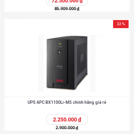
72.500.000
đ
85.909.000
đ
22 %
UPS APC BX1100Li-MS chính hãng giá rẻ
2.250.000
đ
2.900.000
đ