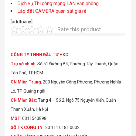
Dịch vụ Thi công mạng LAN văn phòng
Lắp đặt CAMERA quan sát giá rẻ
[addtoany]
Rate this product
CÔNG TY TNHH ĐẦU TƯ HKC
Trụ sở chính
: Số 51 Đường B4, Phường Tây Thạnh, Quận
Tân Phú, TP.HCM
CN Miền Trung
: 200 Nguyễn Công Phương, Phường Nghĩa
Lộ, TP Quảng ngãi
CN Miền Bắc
: Tầng 4 – Số 2, Ngõ 75 Nguyễn Xiển, Quận
Thanh Xuân, Hà Nội
MST
: 0311543898
S
Ố
TK C
Ô
NG TY
: 20.111.0181.0002