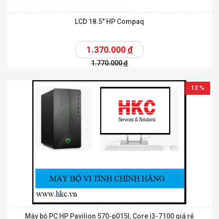
LCD 18.5″ HP Compaq
1.370.000
đ
1.770.000
đ
13 %
Máy bộ PC HP Pavilion 570-p015l, Core i3-7100 giá rẻ