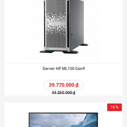
Server HP ML150 Gen9
39.770.000
đ
44.250.000
đ
15 %