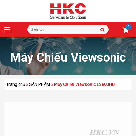
0
Máy Chiếu Viewsonic
LS800HD
Trang chủ
»
SẢN PHẨM
»
Máy Chiếu Viewsonic LS800HD