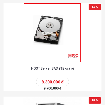
14 %
HGST Server SAS 8TB giá rẻ
8.300.000
đ
9.700.000
đ
10 %