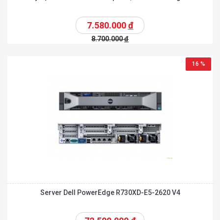
7.580.000
đ
8.700.000
đ
16 %
Server Dell PowerEdge R730XD-E5-2620 V4