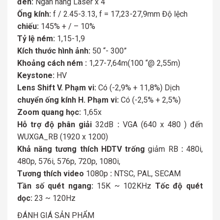
đèn:
Ngân hàng Laser x 4
Ống kính:
f / 2.45-3.13, f = 17,23-27,9mm Độ lệch
chiếu:
145% + / – 10%
Tỷ lệ ném:
1,15-1,9
Kích thước hình ảnh:
50 “- 300”
Khoảng cách ném :
1,27-7,64m
(100 “@ 2,55m)
Keystone:
HV
Lens Shift V. Phạm vi:
Có (-2,9% + 11,8%) Dịch
chuyển ống kính H. Phạm vi:
Có (-2,5% + 2,5%)
Zoom quang học:
1,65x
Hỗ trợ độ phân giải
32dB
:
VGA (640 x 480 ) đến
WUXGA_RB (1920 x 1200)
Khả năng tương thích HDTV trống
giảm RB
:
480i,
480p, 576i, 576p, 720p, 1080i,
Tương thích video
1080p
:
NTSC, PAL, SECAM
Tần số
quét
ngang:
15K ~ 102KHz
Tốc độ quét
dọc:
23 ~ 120Hz
ĐÁNH GIÁ SẢN PHẨM