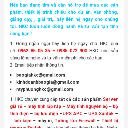
Nếu bạn đang tìm và cần hỗ trợ để mua các sản
phẩm, thiết bị trình chiếu cho dự án, văn phòng,
giảng dạy, , giải trí,…hãy liên hệ ngay cho chúng
tôi. HKC luôn luôn đồng hành và tư vấn tận tình
cùng bạn !
Đừng ngần ngại hãy liên hệ ngay cho HKC qua
số:
0962 85 05 35 – 0985 072 900
HKC luôn sẳn
sàng lắng nghe và tư vấn miễn phí cho các bạn.
Email tiếp nhận thông tin:
baogiahkc@gmail.com
kinhdoanhbaogia@gmail.com
ntyphuonghkc@gmail.com
HKC chuyên cung cấp
tất cả các sản phẩm
Server
giá rẻ
–
máy tính lắp ráp
–
Máy tính nguyên bộ
–
bộ
tích điện
–
bộ lưu điện
–
UPS APC
–
UPS Santak
–
linh kiện
– máy in,
Tường lửa Firewall
–
Thiết bị
mạng
–
Switch
…
Hãy liên hệ qua thông tin trên. Nhận