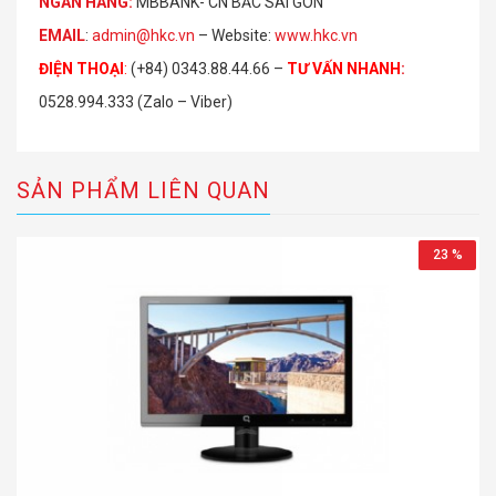
NGÂN HÀNG:
MBBANK- CN BẮC SÀI GÒN
EMAIL
:
admin@hkc.vn
– Website:
www.hkc.vn
ĐIỆN THOẠI
:
(+84) 0343.88.44.66 –
TƯ VẤN NHANH
:
0528.994.333 (Zalo – Viber)
SẢN PHẨM LIÊN QUAN
23 %