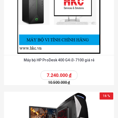
Máy bộ HP ProDesk 400 G4 i3-7100 giá rẻ
7.240.000
đ
10.500.000
đ
16 %