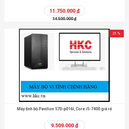
11.750.000
đ
14.500.000
đ
21 %
Máy tính bộ Pavilion 570-p016l, Core i5-7400 giá rẻ
9.509.000
đ