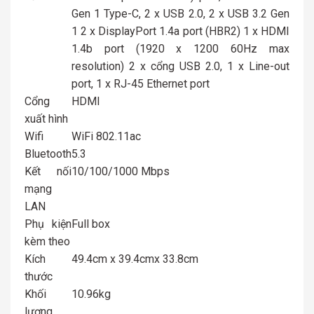
Gen 1 Type-C, 2 x USB 2.0, 2 x USB 3.2 Gen
1 2 x DisplayPort 1.4a port (HBR2) 1 x HDMI
1.4b port (1920 x 1200 60Hz max
resolution) 2 x cổng USB 2.0, 1 x Line-out
port, 1 x RJ-45 Ethernet port
Cổng
HDMI
xuất hình
Wifi
WiFi 802.11ac
Bluetooth
5.3
Kết nối
10/100/1000 Mbps
mạng
LAN
Phụ kiện
Full box
kèm theo
Kích
49.4cm x 39.4cmx 33.8cm
thước
Khối
10.96kg
lượng