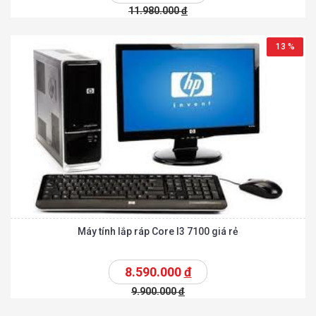
11.980.000
đ
13 %
Máy tính lắp ráp Core I3 7100 giá rẻ
8.590.000
đ
9.900.000
đ