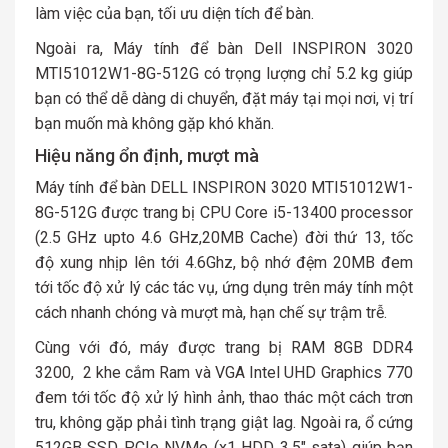
làm việc của bạn, tối ưu diện tích để bàn.
Ngoài ra, Máy tính để bàn Dell INSPIRON 3020
MTI51012W1-8G-512G có trọng lượng chỉ 5.2 kg giúp
bạn có thể dễ dàng di chuyển, đặt máy tại mọi nơi, vị trí
bạn muốn mà không gặp khó khăn.
Hiệu năng ổn định, mượt mà
Máy tính để bàn DELL INSPIRON 3020 MTI51012W1-
8G-512G được trang bị CPU Core i5-13400 processor
(2.5 GHz upto 4.6 GHz,20MB Cache) đời thứ 13, tốc
độ xung nhịp lên tới 4.6Ghz, bộ nhớ đệm 20MB đem
tới tốc độ xử lý các tác vụ, ứng dụng trên máy tính một
cách nhanh chóng và mượt mà, hạn chế sự trậm trễ.
Cùng với đó, máy được trang bị RAM 8GB DDR4
3200, 2 khe cắm Ram và VGA Intel UHD Graphics 770
đem tới tốc độ xử lý hình ảnh, thao thác một cách trơn
tru, không gặp phải tình trạng giật lag. Ngoài ra, ổ cứng
512GB SSD PCIe NVMe (x1 HDD 3.5″ sata) giúp bạn