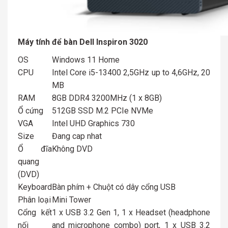
Máy tính để bàn Dell Inspiron 3020
OS
Windows 11 Home
CPU
Intel Core i5-13400 2,5GHz up to 4,6GHz, 20
MB
RAM
8GB DDR4 3200MHz (1 x 8GB)
Ổ cứng
512GB SSD M.2 PCIe NVMe
VGA
Intel UHD Graphics 730
Size
Đang cap nhat
Ổ đĩa
Không DVD
quang
(DVD)
Keyboard
Bàn phím + Chuột có dây cổng USB
Phân loại
Mini Tower
Cổng kết
1 x USB 3.2 Gen 1, 1 x Headset (headphone
nối
and microphone combo) port, 1 x USB 3.2