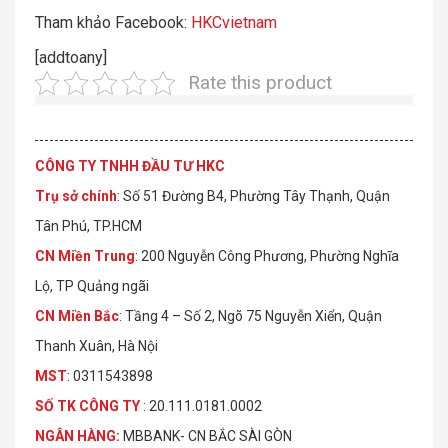
Tham khảo Facebook:
HKCvietnam
[addtoany]
Rate this product
CÔNG TY TNHH ĐẦU TƯ HKC
Trụ sở chính
: Số 51 Đường B4, Phường Tây Thạnh, Quận
Tân Phú, TP.HCM
CN Miền Trung
: 200 Nguyễn Công Phương, Phường Nghĩa
Lộ, TP Quảng ngãi
CN Miền Bắc
: Tầng 4 – Số 2, Ngõ 75 Nguyễn Xiển, Quận
Thanh Xuân, Hà Nội
MST
: 0311543898
S
Ố
TK C
Ô
NG TY
: 20.111.0181.0002
NGÂN HÀNG:
MBBANK- CN BẮC SÀI GÒN