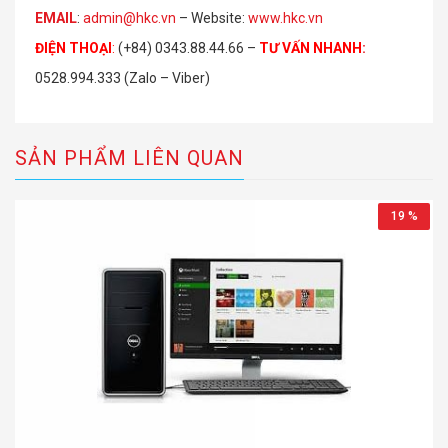
EMAIL
:
admin@hkc.vn
– Website:
www.hkc.vn
ĐIỆN THOẠI
:
(+84) 0343.88.44.66 –
TƯ VẤN NHANH
:
0528.994.333 (Zalo – Viber)
SẢN PHẨM LIÊN QUAN
19 %