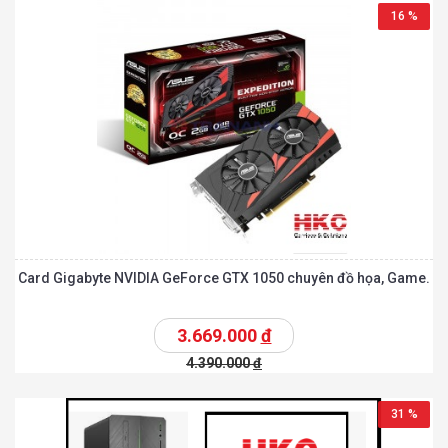
16 %
Card Gigabyte NVIDIA GeForce GTX 1050 chuyên đồ họa, Game.
3.669.000
đ
4.390.000
đ
31 %