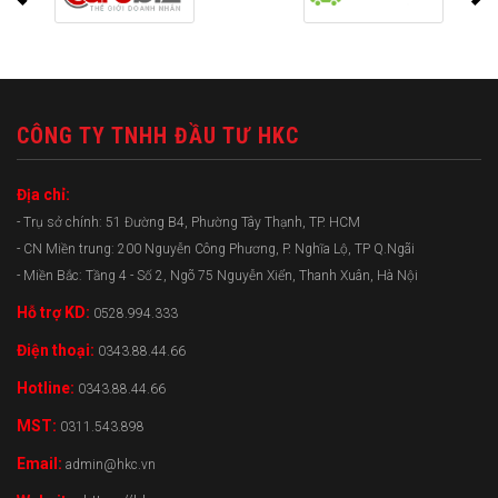
CÔNG TY TNHH ĐẦU TƯ HKC
Địa chỉ:
- Trụ sở chính: 51 Đường B4, Phường Tây Thạnh, TP. HCM
- CN Miền trung: 200 Nguyễn Công Phương, P. Nghĩa Lộ, TP Q.Ngãi
- Miền Bắc: Tầng 4 - Số 2, Ngõ 75 Nguyễn Xiển, Thanh Xuân, Hà Nội
Hỗ trợ KD:
0528.994.333
Điện thoại:
0343.88.44.66
Hotline:
0343.88.44.66
MST:
0311.543.898
Email:
admin@hkc.vn