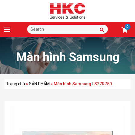
0
Màn hình Samsung
LS27R750
Trang chủ
»
SẢN PHẨM
»
Màn hình Samsung LS27R750