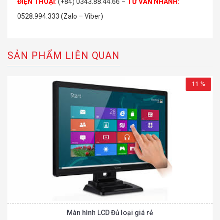
ĐIỆN THOẠI
:
(+84) 0343.88.44.66 –
TƯ VẤN NHANH
:
0528.994.333 (Zalo – Viber)
SẢN PHẨM LIÊN QUAN
11 %
Màn hình LCD Đủ loại giá rẻ