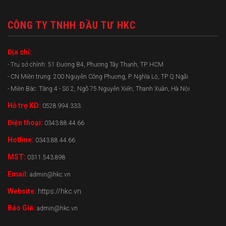
CÔNG TY TNHH ĐẦU TƯ HKC
Địa chỉ:
- Trụ sở chính: 51 Đường B4, Phường Tây Thạnh, TP. HCM
- CN Miền trung: 200 Nguyễn Công Phương, P. Nghĩa Lộ, TP Q.Ngãi
- Miền Bắc: Tầng 4 - Số 2, Ngõ 75 Nguyễn Xiển, Thanh Xuân, Hà Nội
Hỗ trợ KD:
0528.994.333
Điện thoại:
0343.88.44.66
Hotline:
0343.88.44.66
MST:
0311.543.898
Email:
admin@hkc.vn
Website:
https://hkc.vn
Báo Giá:
admin@hkc.vn