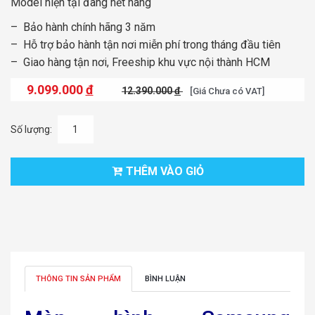
Model hiện tại đang hết hàng
– Bảo hành chính hãng 3 năm
– Hỗ trợ bảo hành tận nơi miễn phí trong tháng đầu tiên
– Giao hàng tận nơi, Freeship khu vực nội thành HCM
9.099.000
đ
12.390.000
đ
[Giá Chưa có VAT]
Số lượng:
THÊM VÀO GIỎ
THÔNG TIN SẢN PHẨM
BÌNH LUẬN