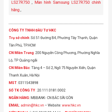
LS27R750
,
Màn hình Samsung LS27R750 chính
hãng
,
CÔNG TY TNHH ĐẦU TƯ HKC
Trụ sở chính
: Số 51 Đường B4, Phường Tây Thạnh, Quận
Tân Phú, TP.HCM
CN Miền Trung
: 200 Nguyễn Công Phương, Phường Nghĩa
Lộ, TP Quảng ngãi
CN Miền Bắc
: Tầng 4 – Số 2, Ngõ 75 Nguyễn Xiển, Quận
Thanh Xuân, Hà Nội
MST
: 0311543898
S
Ố
TK C
Ô
NG TY
: 20.111.0181.0002
NGÂN HÀNG:
MBBANK- CN BẮC SÀI GÒN
EMAIL
:
admin@hkc.vn
– Website:
www.hkc.vn