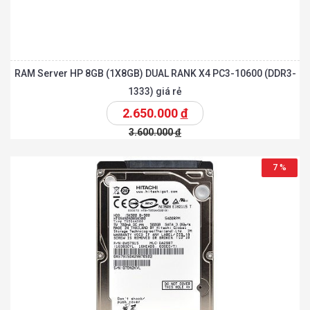
RAM Server HP 8GB (1X8GB) DUAL RANK X4 PC3-10600 (DDR3-
1333) giá rẻ
2.650.000
đ
3.600.000
đ
7 %