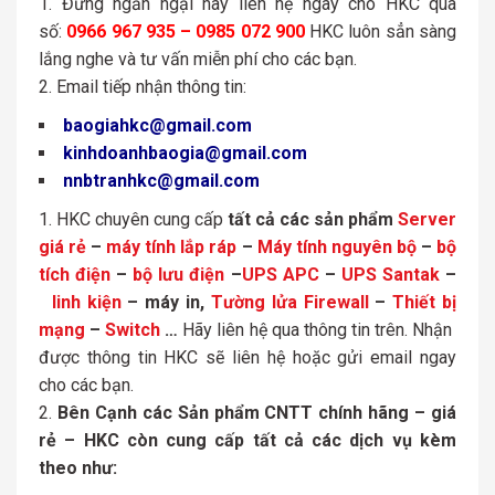
Đừng ngần ngại hãy liên hệ ngay cho HKC qua
số:
0966 967 935 – 0985 072 900
HKC luôn sẳn sàng
lắng nghe và tư vấn miễn phí cho các bạn.
Email tiếp nhận thông tin:
baogiahkc@gmail.com
kinhdoanhbaogia@gmail.com
nnbtranhkc@gmail.com
HKC chuyên cung cấp
tất cả các sản phẩm
Server
giá rẻ
–
máy tính lắp ráp
–
Máy tính nguyên bộ
–
bộ
tích điện
–
bộ lưu điện
–
UPS APC
–
UPS Santak
–
linh kiện
– máy in,
Tường lửa Firewall
–
Thiết bị
mạng
–
Switch
…
Hãy liên hệ qua thông tin trên. Nhận
được thông tin HKC sẽ liên hệ hoặc gửi email ngay
cho các bạn.
Bên Cạnh các Sản phẩm CNTT chính hãng – giá
rẻ – HKC còn cung cấp tất cả các dịch vụ kèm
theo như: