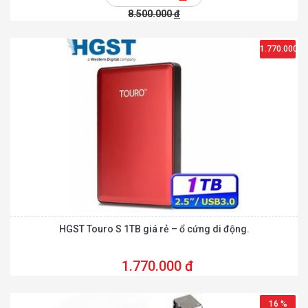
8.500.000
đ
1.770.000
đ
HGST Touro S 1TB giá rẻ – ổ cứng di động.
1.770.000 đ
16 %