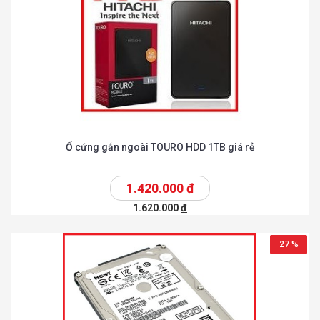
Ổ cứng gắn ngoài TOURO HDD 1TB giá rẻ
1.420.000
đ
1.620.000
đ
27 %