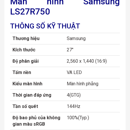
Màn hình Samsung
LS27R750
THÔNG SỐ KỸ THUẬT
Thương hiệu
Samsung
Kích thước
27″
Độ phân giải
2,560 x 1,440 (16:9)
Tấm nền
VA LED
Kiểu màn hình
Màn hình phẵng
Thời gian đáp ứng
4(GTG)
Tần số quét
144Hz
Độ bao phủ của không
100%(Typ.)
gian màu sRGB