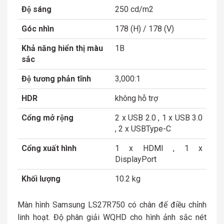
Độ sáng
250 cd/m2
Góc nhìn
178 (H) / 178 (V)
Khả năng hiển thị màu
1B
sắc
Độ tương phản tĩnh
3,000:1
HDR
không hỗ trợ
Cổng mở rộng
2 x USB 2.0 , 1 x USB 3.0
, 2 x USBType-C
Cổng xuất hình
1 x HDMI , 1 x
DisplayPort
Khối lượng
10.2 kg
Màn hình Samsung LS27R750 có chân đế điều chỉnh
linh hoạt. Đ
ộ phân giải WQHD cho hình ảnh sắc nét