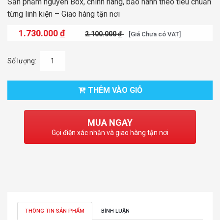
Sản phẩm nguyên Box, chính hãng, bảo hành theo tiêu chuẩn
từng linh kiện – Giao hàng tận nơi
1.730.000
đ
2.100.000
đ
[Giá Chưa có VAT]
Số lượng:
THÊM VÀO GIỎ
MUA NGAY
Gọi điện xác nhận và giao hàng tận nơi
THÔNG TIN SẢN PHẨM
BÌNH LUẬN