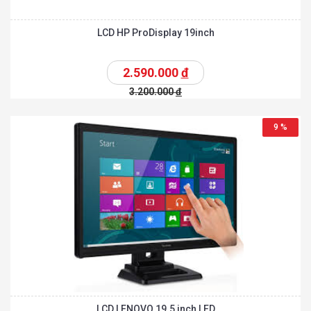
LCD HP ProDisplay 19inch
2.590.000
đ
3.200.000
đ
9 %
LCD LENOVO 19.5 inch LED