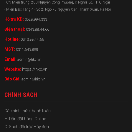
- CN Miền trung: 200 Nguyễn Công Phương, P. Nghĩa Lộ, TP Q.Ngãi
- Miền Bắc: Tầng 4 - Số 2, Ngõ 75 Nguyễn Xiển, Thanh Xuân, Hà Nội
Hỗ trợ KD:
0528.994.333
Điện thoại:
0343.88.44.66
Hotline:
0343.88.44.66
MST:
0311.543.898
Email:
admin@hkc.vn
Website:
https://hkc.vn
Báo Giá:
admin@hkc.vn
CHÍNH SÁCH
Các hình thức thanh toán
H. Dẫn đặt hàng Online
C. Sách đổi trả/ Hủy đơn