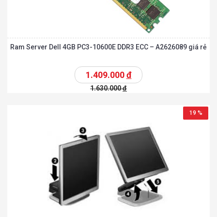
Ram Server Dell 4GB PC3-10600E DDR3 ECC – A2626089 giá rẻ
1.409.000
đ
1.630.000
đ
19 %