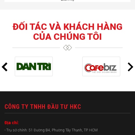
ĐỐI TÁC VÀ KHÁCH HÀNG
CỦA CHÚNG TÔI
CÔNG TY TNHH ĐẦU TƯ HKC
Địa chỉ:
- Trụ sở chính: 51 Đường B4, Phường Tây Thạnh, TP. HCM