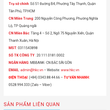
Trụ sở chính
: Số 51 Đường B4, Phường Tây Thạnh, Quận
Tân Phú, TP.HCM
CN Miền Trung
: 200 Nguyễn Công Phương, Phường Nghĩa
Lộ, TP Quảng ngãi
CN Miền Bắc
: Tầng 4 – Số 2, Ngõ 75 Nguyễn Xiển, Quận
Thanh Xuân, Hà Nội
MST
: 0311543898
S
Ố
TK C
Ô
NG TY
: 20.111.0181.0002
NGÂN HÀNG:
MBBANK- CN BẮC SÀI GÒN
EMAIL
:
admin@hkc.vn
– Website:
www.hkc.vn
ĐIỆN THOẠI
:
(+84) 0343.88.44.66 –
TƯ VẤN NHANH
:
0528.994.333 (Zalo – Viber)
SẢN PHẨM LIÊN QUAN