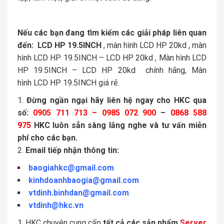
Nếu các bạn đang tìm kiếm các giải pháp liên quan
đến:
LCD HP 19.5INCH
, màn hình LCD HP 20kd , màn
hình LCD HP 19.5INCH – LCD HP 20kd , Màn hình LCD
HP 19.5INCH – LCD HP 20kd chính hãng, Màn
hình LCD HP 19.5INCH giá rẻ.
Đừng ngần ngại hãy liên hệ ngay cho HKC qua
số:
0905 711 713 – 0985 072 900
–
0868 588
975
HKC luôn sẳn sàng lắng nghe và tư vấn miễn
phí cho các bạn.
Email tiếp nhận thông tin:
baogiahkc@gmail.com
kinhdoanhbaogia@gmail.com
vtdinh.binhdan@gmail.com
vtdinh@hkc.vn
HKC chuyên cung cấp
tất cả các sản phẩm
Server