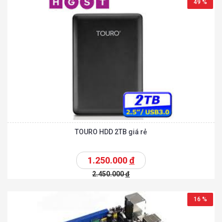
49 %
TOURO HDD 2TB giá rẻ
1.250.000
đ
2.450.000
đ
16 %