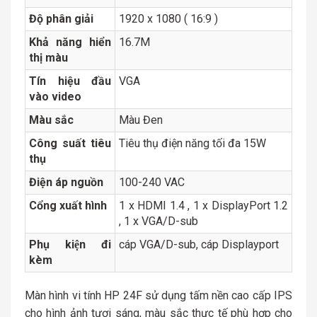
Độ phân giải
1920 x 1080 ( 16:9 )
Khả năng hiển
16.7M
thị màu
Tín hiệu đầu
VGA
vào video
Màu sắc
Màu Đen
Công suất tiêu
Tiêu thụ điện năng tối đa 15W
thụ
Điện áp nguồn
100-240 VAC
Cổng xuất hình
1 x HDMI 1.4 , 1 x DisplayPort 1.2
, 1 x VGA/D-sub
Phụ kiện đi
cáp VGA/D-sub, cáp Displayport
kèm
Màn hình vi tính HP 24F sử dụng tấm nền cao cấp IPS
cho hình ảnh tươi sáng, màu sắc thực tế phù hợp cho