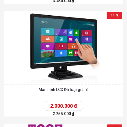
3.750.000
đ
11 %
Màn hình LCD Đủ loại giá rẻ
2.000.000
đ
2.255.000
đ