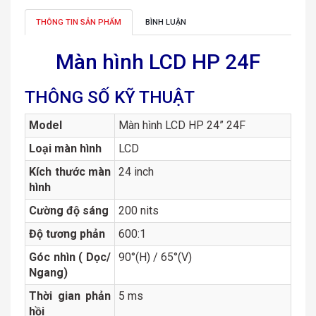
THÔNG TIN SẢN PHẨM
BÌNH LUẬN
Màn hình LCD HP 24F
THÔNG SỐ KỸ THUẬT
Model
Màn hình LCD HP 24” 24F
Loại màn hình
LCD
Kích thước màn
24 inch
hình
Cường độ sáng
200 nits
Độ tương phản
600:1
Góc nhìn ( Dọc/
90°(H) / 65°(V)
Ngang)
Thời gian phản
5 ms
hồi