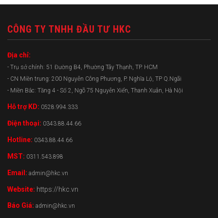
CÔNG TY TNHH ĐẦU TƯ HKC
Địa chỉ:
- Trụ sở chính: 51 Đường B4, Phường Tây Thạnh, TP. HCM
- CN Miền trung: 200 Nguyễn Công Phương, P. Nghĩa Lộ, TP Q.Ngãi
- Miền Bắc: Tầng 4 - Số 2, Ngõ 75 Nguyễn Xiển, Thanh Xuân, Hà Nội
Hỗ trợ KD:
0528.994.333
Điện thoại:
0343.88.44.66
Hotline:
0343.88.44.66
MST:
0311.543.898
Email:
admin@hkc.vn
Website:
https://hkc.vn
Báo Giá:
admin@hkc.vn