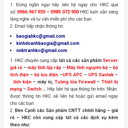
Đừng ngần ngại hãy liên hệ ngay cho HKC qua
số:
0966 967 935 – 0985 072 900
HKC luôn sẳn sàng
lắng nghe và tư vấn miễn phí cho các bạn.
Email tiếp nhận thông tin:
baogiahkc@gmail.com
kinhdoanhbaogia@gmail.com
nnbtranhkc@gmail.com
HKC chuyên cung cấp
tất cả các sản phẩm
Server
giá rẻ
–
máy tính lắp ráp
–
Máy tính nguyên bộ
–
bộ
tích điện
–
bộ lưu điện
–
UPS APC
–
UPS Santak
–
linh kiện
– máy in,
Tường lửa Firewall
–
Thiết bị
mạng
–
Switch
…
Hãy liên hệ qua thông tin trên. Nhận
được thông tin HKC sẽ liên hệ hoặc gửi email ngay
cho các bạn.
Bên Cạnh các Sản phẩm CNTT chính hãng – giá
rẻ – HKC còn cung cấp tất cả các dịch vụ kèm
theo như: