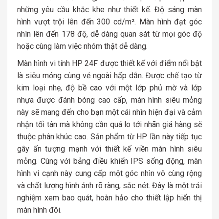
những yêu cầu khắc khe như thiết kế. Độ sáng màn
hình vượt trội lên đến 300 cd/m². Màn hình đạt góc
nhìn lên đến 178 độ, dễ dàng quan sát từ mọi góc độ
hoặc cùng làm việc nhóm thật dễ dàng.
Màn hình vi tính HP 24F được thiết kế với điểm nổi bật
là siêu mỏng cùng vẻ ngoài hấp dẫn. Được chế tạo từ
kim loại nhẹ, độ bề cao với một lớp phủ mờ và lớp
nhựa được đánh bóng cao cấp, màn hình siêu mỏng
này sẽ mang đến cho bạn một cái nhìn hiện đại và cảm
nhận tối tân mà không cần quá lo tới nhãn giá hàng sẽ
thuộc phân khúc cao. Sản phẩm từ HP lần này tiếp tục
gây ấn tượng mạnh với thiết kế viền màn hình siêu
mỏng. Cùng với bảng điều khiển IPS sống động, màn
hình vi cạnh này cung cấp một góc nhìn vô cùng rộng
và chất lượng hình ảnh rõ ràng, sắc nét. Đây là một trải
nghiệm xem bao quát, hoàn hảo cho thiết lập hiển thị
màn hình đôi.