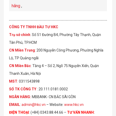
hãng
,
CÔNG TY TNHH ĐẦU TƯ HKC
Trụ sở chính
: Số 51 Đường B4, Phường Tây Thạnh, Quận
Tân Phú, TP.HCM
CN Miền Trung
: 200 Nguyễn Công Phương, Phường Nghĩa
Lộ, TP Quảng ngãi
CN Miền Bắc
: Tầng 4 – Số 2, Ngõ 75 Nguyễn Xiển, Quận
Thanh Xuân, Hà Nội
MST
: 0311543898
S
Ố
TK C
Ô
NG TY
: 20.111.0181.0002
NGÂN HÀNG:
MBBANK- CN BẮC SÀI GÒN
EMAIL
:
admin@hkc.vn
– Website:
www.hkc.vn
ĐIỆN THOẠI
:
(+84) 0343.88.44.66 –
TƯ VẤN NHANH
: