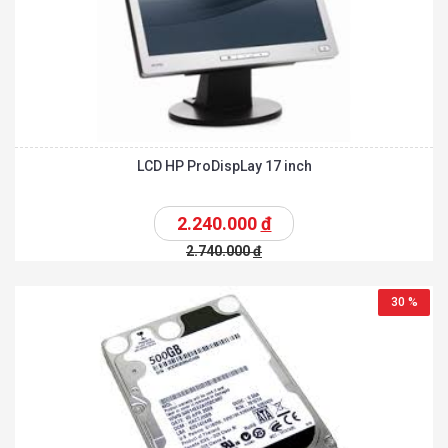
LCD HP ProDispLay 17 inch
2.240.000
đ
2.740.000
đ
30 %