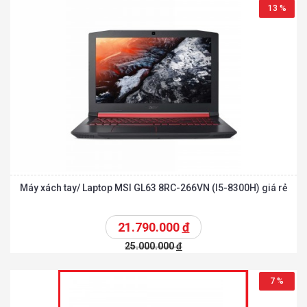
13 %
Máy xách tay/ Laptop MSI GL63 8RC-266VN (I5-8300H) giá rẻ
21.790.000
đ
25.000.000
đ
7 %