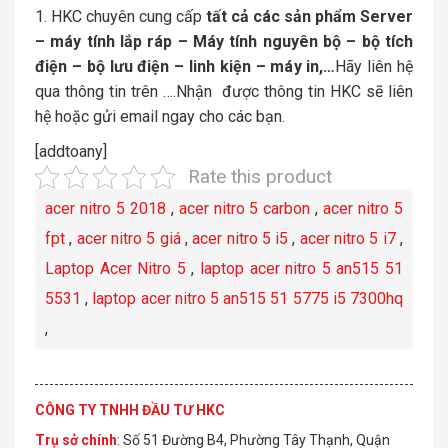
HKC chuyên cung cấp
tất cả các sản phẩm Server
– máy tính lắp ráp – Máy tính nguyên bộ – bộ tích
điện – bộ lưu điện – linh kiện – máy in,…
Hãy liên hệ
qua thông tin trên ….Nhận được thông tin HKC sẽ liên
hệ hoặc gửi email ngay cho các bạn.
[addtoany]
Rate this product
acer nitro 5 2018
,
acer nitro 5 carbon
,
acer nitro 5
fpt
,
acer nitro 5 giá
,
acer nitro 5 i5
,
acer nitro 5 i7
,
Laptop Acer Nitro 5
,
laptop acer nitro 5 an515 51
5531
,
laptop acer nitro 5 an515 51 5775 i5 7300hq
,
CÔNG TY TNHH ĐẦU TƯ HKC
Trụ sở chính
: Số 51 Đường B4, Phường Tây Thạnh, Quận