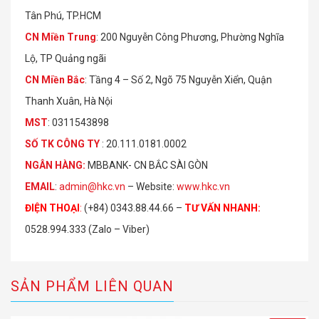
Tân Phú, TP.HCM
CN Miền Trung
: 200 Nguyễn Công Phương, Phường Nghĩa
Lộ, TP Quảng ngãi
CN Miền Bắc
: Tầng 4 – Số 2, Ngõ 75 Nguyễn Xiển, Quận
Thanh Xuân, Hà Nội
MST
: 0311543898
S
Ố
TK C
Ô
NG TY
: 20.111.0181.0002
NGÂN HÀNG:
MBBANK- CN BẮC SÀI GÒN
EMAIL
:
admin@hkc.vn
– Website:
www.hkc.vn
ĐIỆN THOẠI
:
(+84) 0343.88.44.66 –
TƯ VẤN NHANH
:
0528.994.333 (Zalo – Viber)
SẢN PHẨM LIÊN QUAN