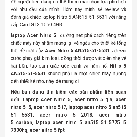
để người tiêu dùng có thể thoải mái chọn lựa phù hợp
với nhu cầu của mình. Hôm nay mình sẽ review và
đánh giá chiếc laptop Nitro 5 AN515-51-5531 với nâng
cấp Card GTX 1050 4GB.
laptop Acer Nitro 5
đường nét phá cách riêng trên
chiếc máy này nhằm mang lại vẻ ngầu cho thiết kế tổng
thể. Bề mặt của
Acer Nitro 5 AN515-51-5531
với vân
xước phay giả kim loại, đồng thời được vát xiên nhẹ về
hai bên, tạo cảm giác góc cạnh và hầm hố.
Nitro 5
AN515-51-5531
không phải là một chiếc máy hướng
đến thiết kế nhỏ, nhẹ, dễ mang đi
Nếu bạn đang tìm kiếm các sản phẩm liên quan
đến: Laptop Acer Nitro 5, acer nitro 5 giá, acer
nitro 5 i5, acer nitro 5 i7, laptop acer nitro 5 an515
51 5531, acer nitro 5 2018, acer nitro
5 carbon, laptop acer nitro 5 an515 51 5775 i5
7300hq, acer nitro 5 fpt