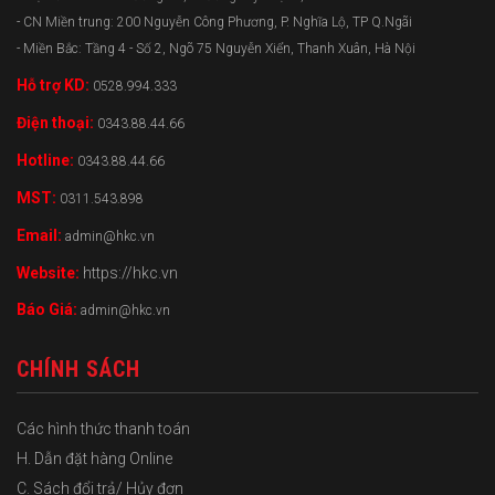
- CN Miền trung: 200 Nguyễn Công Phương, P. Nghĩa Lộ, TP Q.Ngãi
- Miền Bắc: Tầng 4 - Số 2, Ngõ 75 Nguyễn Xiển, Thanh Xuân, Hà Nội
Hỗ trợ KD:
0528.994.333
Điện thoại:
0343.88.44.66
Hotline:
0343.88.44.66
MST:
0311.543.898
Email:
admin@hkc.vn
Website:
https://hkc.vn
Báo Giá:
admin@hkc.vn
CHÍNH SÁCH
Các hình thức thanh toán
H. Dẫn đặt hàng Online
C. Sách đổi trả/ Hủy đơn