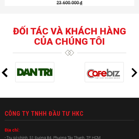
23.600.000
đ
ĐỐI TÁC VÀ KHÁCH HÀNG
CỦA CHÚNG TÔI
CÔNG TY TNHH ĐẦU TƯ HKC
Địa chỉ:
- Trụ sở chính: 51 Đường B4, Phường Tây Thạnh, TP. HCM