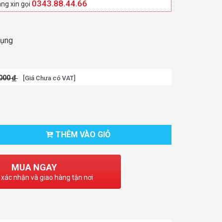
0343.88.44.66
ng xin gọi
dụng
.000
đ
[Giá Chưa có VAT]
THÊM VÀO GIỎ
MUA NGAY
 xác nhận và giao hàng tận nơi