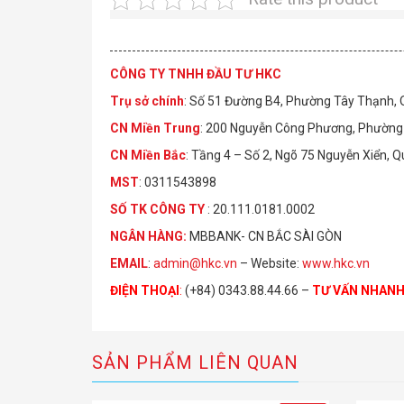
CÔNG TY TNHH ĐẦU TƯ HKC
Trụ sở chính
: Số 51 Đường B4, Phường Tây Thạnh,
CN Miền Trung
: 200 Nguyễn Công Phương, Phường 
CN Miền Bắc
: Tầng 4 – Số 2, Ngõ 75 Nguyễn Xiển, 
MST
: 0311543898
S
Ố
TK C
Ô
NG TY
: 20.111.0181.0002
NGÂN HÀNG:
MBBANK- CN BẮC SÀI GÒN
EMAIL
:
admin@hkc.vn
– Website:
www.hkc.vn
ĐIỆN THOẠI
:
(+84) 0343.88.44.66 –
TƯ VẤN NHAN
SẢN PHẨM LIÊN QUAN