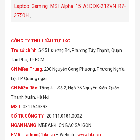
Laptop Gaming MSI Alpha 15 A3DDK-212VN R7-
3750H
,
CÔNG TY TNHH ĐẦU TƯ HKC
Trụ sở chính
: Số 51 Đường B4, Phường Tây Thạnh, Quận
Tân Phú, TP.HCM
CN Miền Trung
: 200 Nguyễn Công Phương, Phường Nghĩa
Lộ, TP Quảng ngãi
CN Miền Bắc
: Tầng 4 – Số 2, Ngõ 75 Nguyễn Xiển, Quận
Thanh Xuân, Hà Nội
MST
: 0311543898
S
Ố
TK C
Ô
NG TY
: 20.111.0181.0002
NGÂN HÀNG:
MBBANK- CN BẮC SÀI GÒN
EMAIL
:
admin@hkc.vn
– Website:
www.hkc.vn