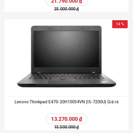
21.790.000
đ
25.000.000
đ
14 %
Lenovo Thinkpad E470-20H10034VN (I5-7200U) Giá rẻ
13.270.000
đ
15.500.000
đ