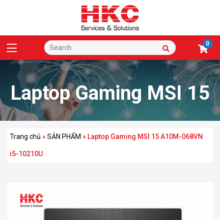
0
Laptop Gaming MSI 15
A10M-068VN i5-
Trang chủ
»
SẢN PHẨM
»
Laptop Gaming MSI 15 A10M-068VN
i5-10210U
10210U