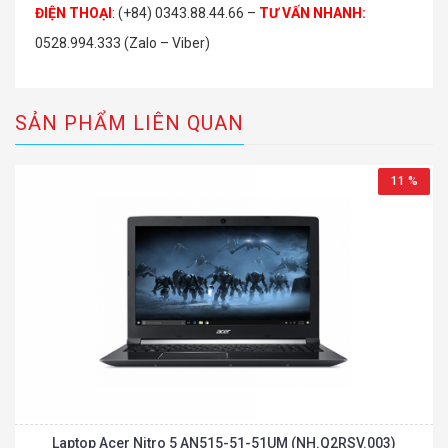
ĐIỆN THOẠI
:
(+84) 0343.88.44.66 –
TƯ VẤN NHANH
:
0528.994.333 (Zalo – Viber)
SẢN PHẨM LIÊN QUAN
11 %
Laptop Acer Nitro 5 AN515-51-51UM (NH.Q2RSV.003)