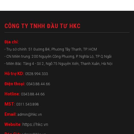
CÔNG TY TNHH ĐẦU TƯ HKC
Địa chỉ:
- Trụ sở chính: 51 Đường B4, Phường Tây Thạnh, TP. HCM
- CN Miền trung: 200 Nguyễn Công Phương, P. Nghĩa Lộ, TP Q.Ngãi
- Miền Bắc: Tầng 4 - Số 2, Ngõ 75 Nguyễn Xiển, Thanh Xuân, Hà Nội
Hỗ trợ KD:
0528.994.333
Điện thoại:
0343.88.44.66
Hotline:
0343.88.44.66
MST:
0311.543.898
Email:
admin@hkc.vn
Website:
https://hkc.vn