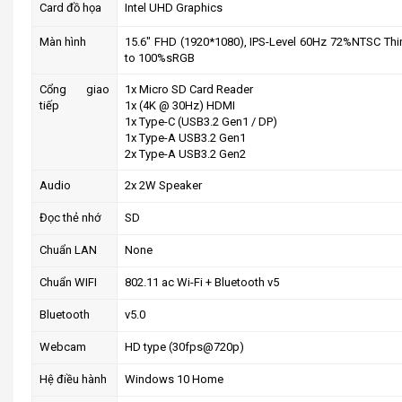
Card đồ họa
Intel UHD Graphics
Màn hình
15.6″ FHD (1920*1080), IPS-Level 60Hz 72%NTSC Thin
to 100%sRGB
Cổng giao
1x Micro SD Card Reader
tiếp
1x (4K @ 30Hz) HDMI
1x Type-C (USB3.2 Gen1 / DP)
1x Type-A USB3.2 Gen1
2x Type-A USB3.2 Gen2
Audio
2x 2W Speaker
Đọc thẻ nhớ
SD
Chuẩn LAN
None
Chuẩn WIFI
802.11 ac Wi-Fi + Bluetooth v5
Bluetooth
v5.0
Webcam
HD type (30fps@720p)
Hệ điều hành
Windows 10 Home