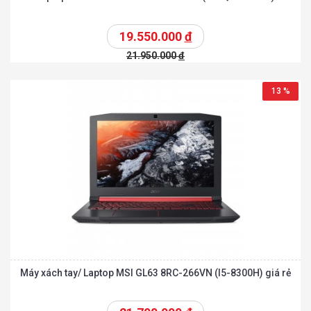
19.550.000
đ
21.950.000
đ
13 %
Máy xách tay/ Laptop MSI GL63 8RC-266VN (I5-8300H) giá rẻ