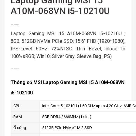
Laptop Gaming MSI 15
A10M-068VN i5-10210U
___
Laptop Gaming MSI 15 A10M-068VN i5-10210U ;
8GB; 512GB NVMe PCIe SSD; 15.6″ FHD (1920*1080),
IPS-Level 60Hz 72%NTSC Thin Bezel, close to
100%sRGB; Win10; Silver Gray; Sleeve Bag_PS)
___
Thông số MSI Laptop Gaming MSI 15 A10M-068VN
i5-10210U
CPU
Intel Core i5-10210U (1.60 GHz up to 4.20 GHz, 6MB C
RAM
8GB DDR4 2666MHz (1 slot)
Ổ cứng
512GB PCIe NVMe™ M.2 SSD