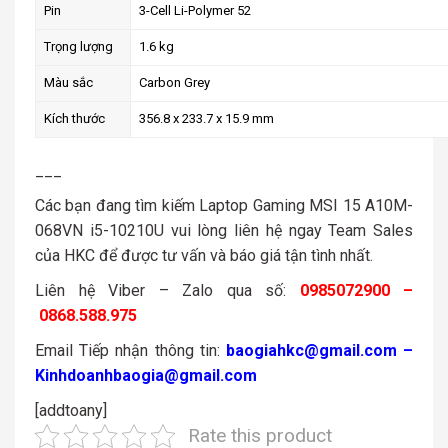
Pin
3-Cell Li-Polymer 52
Trọng lượng
1.6 kg
Màu sắc
Carbon Grey
Kích thước
356.8 x 233.7 x 15.9 mm
___
Các bạn đang tìm kiếm Laptop Gaming MSI 15 A10M-
068VN i5-10210U vui lòng liên hệ ngay Team Sales
của HKC để được tư vấn và báo giá tận tình nhất.
Liên hệ Viber – Zalo qua số:
0985072900 –
0868.588.975
Email Tiếp nhận thông tin:
baogiahkc@gmail.com –
Kinhdoanhbaogia@gmail.com
[addtoany]
Rate this product