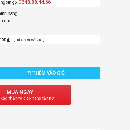
0343.88.44.66
ng xin gọi
hính hãng
ận nơi
.000
đ
[Giá Chưa có VAT]
THÊM VÀO GIỎ
MUA NGAY
 xác nhận và giao hàng tận nơi