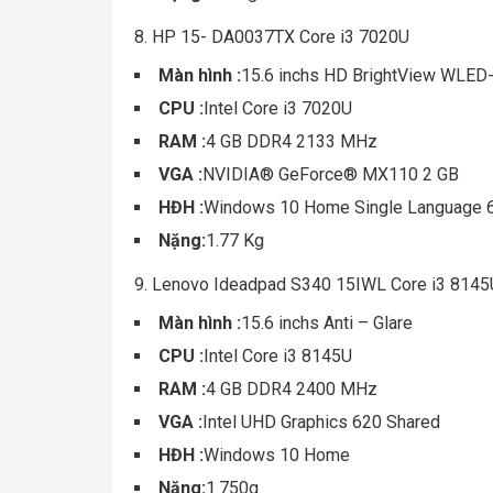
8. HP 15- DA0037TX Core i3 7020U
Màn hình :
15.6 inchs HD BrightView WLED-
CPU :
Intel Core i3 7020U
RAM :
4 GB DDR4 2133 MHz
VGA :
NVIDIA® GeForce® MX110 2 GB
HĐH :
Windows 10 Home Single Language 
Nặng:
1.77 Kg
9. Lenovo Ideadpad S340 15IWL Core i3 814
Màn hình :
15.6 inchs Anti – Glare
CPU :
Intel Core i3 8145U
RAM :
4 GB DDR4 2400 MHz
VGA :
Intel UHD Graphics 620 Shared
HĐH :
Windows 10 Home
Nặng:
1.750g