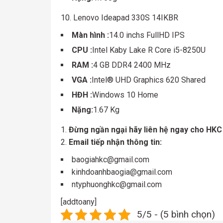
10. Lenovo Ideapad 330S 14IKBR
Màn hình :
14.0 inchs FullHD IPS
CPU :
Intel Kaby Lake R Core i5-8250U
RAM :
4 GB DDR4 2400 MHz
VGA :
Intel® UHD Graphics 620 Shared
HĐH :
Windows 10 Home
Nặng:
1.67 Kg
Đừng ngần ngại hãy liên hệ ngay cho HKC
Email tiếp nhận thông tin:
baogiahkc@gmail.com
kinhdoanhbaogia@gmail.com
ntyphuonghkc@gmail.com
[addtoany]
5/5 - (5 bình chọn)