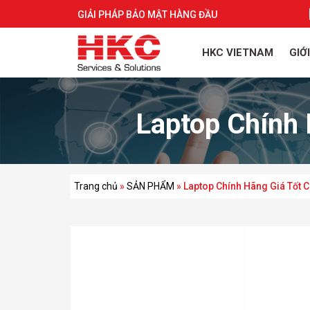
GIẢI PHÁP BẢO MẬT HÀNG ĐẦU
HKC VIETNAM
GIỚ
Laptop Chính 
Trang chủ
»
SẢN PHẨM
»
Laptop Chính Hãng Giá Tốt 