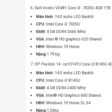
6. Dell Vostro V3481 Core i3- 7020U 4GB 1TB
Màn hình :
14.0 inchs LED Backlit
CPU :
Intel Core i3 7020U
RAM :
4 GB DDR4 2666 MHz
VGA :
Intel ® HD graphics 620 Shared
HĐH :
Windows 10 Home
Nặng:
1.79 kg
7. HP Pavilion 14- ce1014TU Core i3 8145U 
Màn hình :
14.0 inchs LED Backlit
CPU :
Intel Core i3 8145U
RAM :
4 GB DDR4 2400 MHz
VGA :
Intel® HD Graphics 600 Shared
HĐH :
Windows 10 Home SL 64
Nặng:
1.53kg