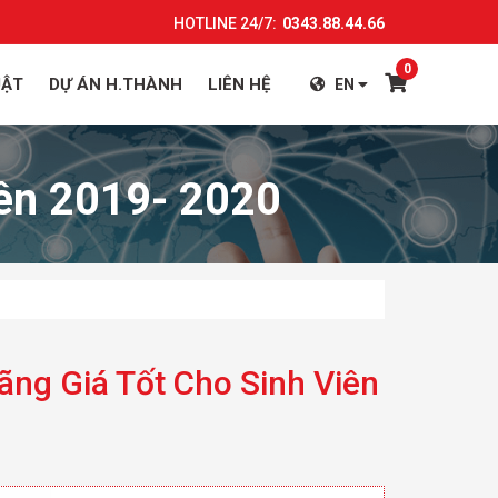
HOTLINE 24/7:
0343.88.44.66
0
UẬT
DỰ ÁN H.THÀNH
LIÊN HỆ
EN
iên 2019- 2020
ãng Giá Tốt Cho Sinh Viên