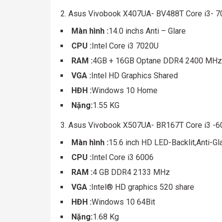
2. Asus Vivobook X407UA- BV488T Core i3- 
Màn hình :
14.0 inchs Anti – Glare
CPU :
Intel Core i3 7020U
RAM :
4GB + 16GB Optane DDR4 2400 MHz
VGA :
Intel HD Graphics Shared
HĐH :
Windows 10 Home
Nặng:
1.55 KG
3. Asus Vivobook X507UA- BR167T Core i3 -
Màn hình :
15.6 inch HD LED-Backlit,Anti-Gl
CPU :
Intel Core i3 6006
RAM :
4 GB DDR4 2133 MHz
VGA :
Intel® HD graphics 520 share
HĐH :
Windows 10 64Bit
Nặng:
1.68 Kg