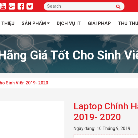
I THIỆU
SẢN PHẨM
DỊCH VỤ IT
GIẢI PHÁP
THỦ TH
Hãng Giá Tốt Cho Sinh V
Cho Sinh Viên 2019- 2020
Laptop Chính H
2019- 2020
Ngày đăng:
10 Tháng 9, 2019