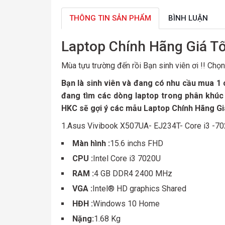
THÔNG TIN SẢN PHẨM
BÌNH LUẬN
Laptop Chính Hãng Giá T
Mùa tựu trường đến rồi Bạn sinh viên ơi !! Chọ
Bạn là sinh viên và đang có nhu cầu mua 1 c
đang tìm các dòng laptop trong phân khúc
HKC sẽ gợi ý các mẫu Laptop Chính Hãng Giá
1.Asus Vivibook X507UA- EJ234T- Core i3 -7
Màn hình :
15.6 inchs FHD
CPU :
Intel Core i3 7020U
RAM :
4 GB DDR4 2400 MHz
VGA :
Intel® HD graphics Shared
HĐH :
Windows 10 Home
Nặng:
1.68 Kg