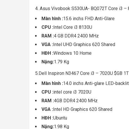
4. Asus Vivobook S530UA- BQ072T Core i3 –
Màn hình :
15.6 inchs FHD Anti-Glare
CPU :
Intel Core i3 8130U
RAM :
4 GB DDR4 2400 MHz
VGA :
Intel UHD Graphics 620 Shared
HĐH :
Windows 10 Home
Nặng:
1.79 Kg
5.Dell Inspiron N3467 Core i3 – 7020U $GB
Màn hình :
14.0 inchs Anti-glare LED-backlit
CPU :
intel core i3 7020U
RAM :
4GB DDR4 2400 MHz
VGA :
Intel HD Graphics 620 Shared
HĐH :
Ubuntu
Nặng:
1.98 Kg