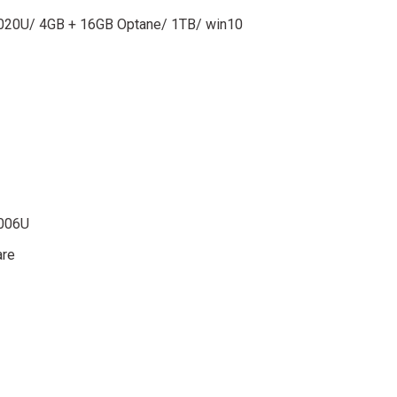
7020U/ 4GB + 16GB Optane/ 1TB/ win10
6006U
are