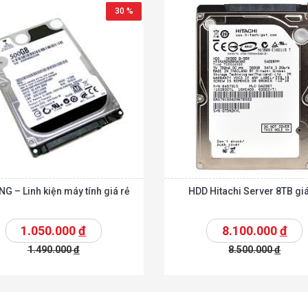
30 %
G – Linh kiện máy tính giá rẻ
HDD Hitachi Server 8TB giá
1.050.000
đ
8.100.000
đ
1.490.000
đ
8.500.000
đ
t
Chi tiết
Thêm vào giỏ
T