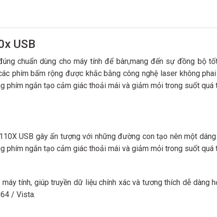
10x USB
đúng chuẩn dùng cho máy tính để bàn,mang đến sự đồng bộ tốt 
các phím bấm rộng được khắc bằng công nghệ laser không phai t
ng phím ngắn tạo cảm giác thoải mái và giảm mỏi trong suốt quá t
10X USB gây ấn tượng với những đường con tạo nên một dáng vẻ
ng phím ngắn tạo cảm giác thoải mái và giảm mỏi trong suốt quá t
máy tính, giúp truyền dữ liệu chính xác và tương thích dễ dàng
64 / Vista.