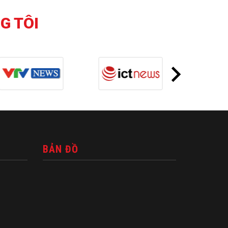
G TÔI
BẢN ĐỒ