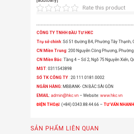
[addtoany]
Rate this product
CÔNG TY TNHH ĐẦU TƯ HKC
Trụ sở chính
: Số 51 Đường B4, Phường Tây Thạnh,
CN Miền Trung
: 200 Nguyễn Công Phương, Phường 
CN Miền Bắc
: Tầng 4 – Số 2, Ngõ 75 Nguyễn Xiển, 
MST
: 0311543898
S
Ố
TK C
Ô
NG TY
: 20.111.0181.0002
NGÂN HÀNG:
MBBANK- CN BẮC SÀI GÒN
EMAIL
:
admin@hkc.vn
– Website:
www.hkc.vn
ĐIỆN THOẠI
:
(+84) 0343.88.44.66 –
TƯ VẤN NHAN
SẢN PHẨM LIÊN QUAN