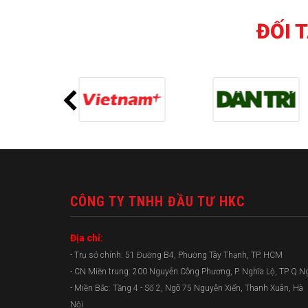
ĐỐI 
CÔNG TY TNHH ĐẦU TƯ HKC
Địa chỉ:
- Trụ sở chính: 51 Đường B4, Phường Tây Thạnh, TP. HCM
- CN Miền trung: 200 Nguyễn Công Phương, P. Nghĩa Lộ, TP Q.N
- Miền Bắc: Tầng 4 - Số 2, Ngõ 75 Nguyễn Xiển, Thanh Xuân, Hà
Nội