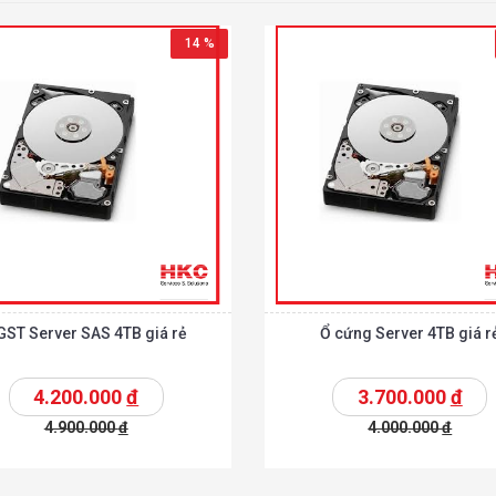
14 %
GST Server SAS 4TB giá rẻ
Ổ cứng Server 4TB giá r
4.200.000
đ
3.700.000
đ
4.900.000
đ
4.000.000
đ
t
Chi tiết
Thêm vào giỏ
T