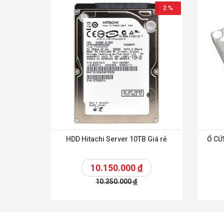
2 %
HDD Hitachi Server 10TB Giá rẻ
Ổ CỨN
10.150.000
đ
10.350.000
đ
Chi tiế
Thêm vào giỏ
Thêm vào giỏ