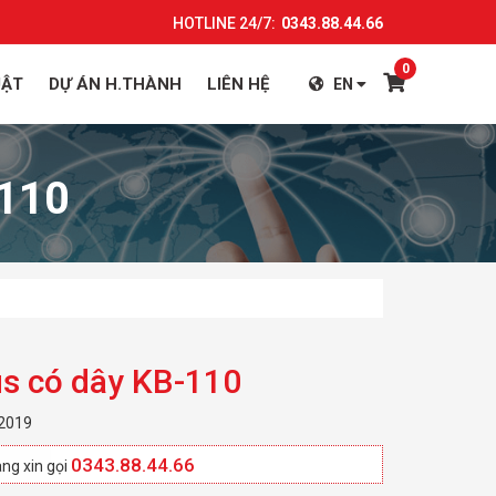
HOTLINE 24/7:
0343.88.44.66
0
UẬT
DỰ ÁN H.THÀNH
LIÊN HỆ
EN
-110
s có dây KB-110
 2019
0343.88.44.66
ng xin gọi