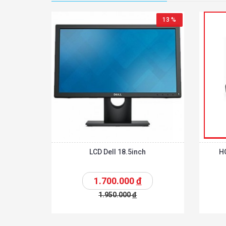
13 %
LCD Dell 18.5inch
H
1.700.000
đ
1.950.000
đ
Chi tiế
Thêm vào giỏ
Thêm vào giỏ