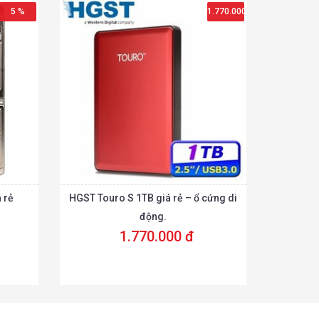
5 %
1.770.000
đ
 rẻ
HGST Touro S 1TB giá rẻ – ổ cứng di
động.
1.770.000 đ
Chi tiết
Chi tiết
hêm vào giỏ