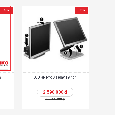
8 %
19 %
ẻ
LCD HP ProDisplay 19inch
2.590.000
đ
3.200.000
đ
Chi tiết
Chi tiết
hêm vào giỏ