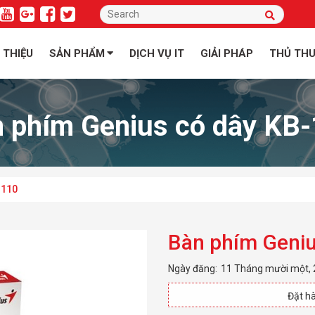
I THIỆU
SẢN PHẨM
DỊCH VỤ IT
GIẢI PHÁP
THỦ TH
 phím Genius có dây KB
-110
Bàn phím Geniu
Ngày đăng:
11 Tháng mười một,
Đặt hà