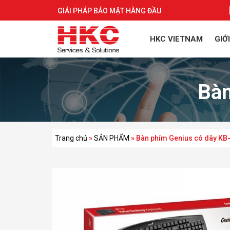
GIẢI PHÁP BẢO MẬT HÀNG ĐẦU
HKC VIETNAM
GIỚ
Bàn
Trang chủ
»
SẢN PHẨM
»
Bàn phím Genius có dây KB