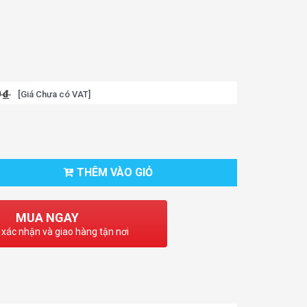
0
đ
[Giá Chưa có VAT]
THÊM VÀO GIỎ
MUA NGAY
 xác nhận và giao hàng tận nơi