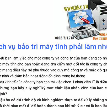
ch vụ
bảo trì máy tính
phải làm nh
N
ếu bạn làm việc cho một công ty và công ty của bạn đang có nhu
 máy tính cho bạn hoặc đang tìm kiếm một đối tác là công ty ch
g mạng
điều nầy sẽ phụ thuộc vào quy mô công ty và mức độ quan
n ninh và đảm bảo hoạt động ổn định trong hệ thống.
ếu kinh tế của công ty bạn cao thì việc chọn 1 nhân viên IT là đi
hưng bạn hãy suy nghĩ kỹ một chút liệu nhân viên của bạn 
ịnh?
iệu họ có đủ trình độ và kinh nghiệm thực tế để xử lý những 
à thời gian mất đi để hoàn thành sau khi xử lý sự cố là bao lâ