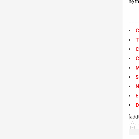
hệ t
C
T
C
C
S
N
E
Đ
[add