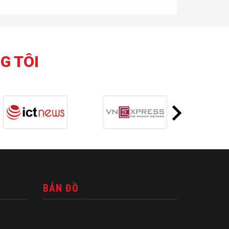
G TÔI
BẢN ĐỒ