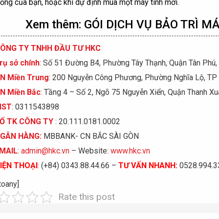
hống của bạn, hoặc khi dự định mua một máy tính mới.
Xem thêm:
GÓI DỊCH VỤ BẢO TRÌ M
ÔNG TY TNHH ĐẦU TƯ HKC
rụ sở chính
: Số 51 Đường B4, Phường Tây Thạnh, Quận Tân Phú
N Miền Trung
: 200 Nguyễn Công Phương, Phường Nghĩa Lộ, TP
N Miền Bắc
: Tầng 4 – Số 2, Ngõ 75 Nguyễn Xiển, Quận Thanh Xu
MST
: 0311543898
Ố
TK C
Ô
NG TY
: 20.111.0181.0002
GÂN HÀNG:
MBBANK- CN BẮC SÀI GÒN
MAIL
:
admin@hkc.vn
– Website:
www.hkc.vn
IỆN THOẠI
:
(+84) 0343.88.44.66 –
TƯ VẤN NHANH
:
0528.994.33
toany]
Rate this post