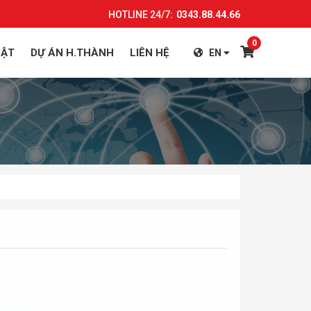
HOTLINE 24/7:
0343.88.44.66
0
UẬT
DỰ ÁN H.THÀNH
LIÊN HỆ
EN