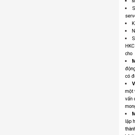
M
S
serv
K
N
S
HKC 
cho 
M
động
có đ
V
một 
vấn 
mong
M
lập h
thàn