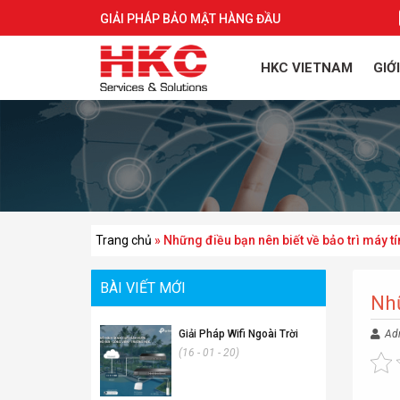
GIẢI PHÁP BẢO MẬT HÀNG ĐẦU
HKC VIETNAM
GIỚ
Trang chủ
»
Những điều bạn nên biết về bảo trì máy tí
BÀI VIẾT MỚI
Nhữ
Giải Pháp Wifi Ngoài Trời
Ad
(16 - 01 - 20)