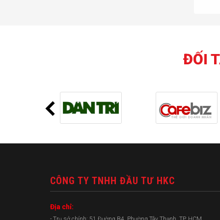
ĐỐI 
CÔNG TY TNHH ĐẦU TƯ HKC
Địa chỉ:
- Trụ sở chính: 51 Đường B4, Phường Tây Thạnh, TP. HCM