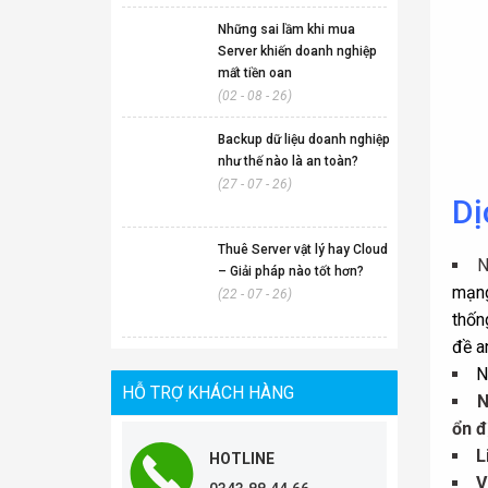
Những sai lầm khi mua
Server khiến doanh nghiệp
mất tiền oan
(02 - 08 - 26)
Backup dữ liệu doanh nghiệp
như thế nào là an toàn?
(27 - 07 - 26)
Dị
Thuê Server vật lý hay Cloud
– Giải pháp nào tốt hơn?
mạng
(22 - 07 - 26)
thốn
đề a
N
HỖ TRỢ KHÁCH HÀNG
N
ổn đ
L
HOTLINE
V