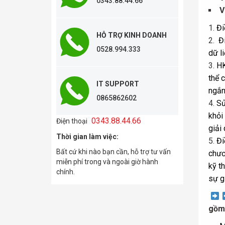
0343.88.44.66
V
Đi
HỖ TRỢ KINH DOANH
Đi
0528.994.333
dữ l
HK
thể 
IT SUPPORT
ngắn 
0865862602
Sử
khỏi
0343.88.44.66
Điện thoại
giải
Thời gian làm việc:
Đi
Bất cứ khi nào bạn cần, hỗ trợ tư vấn
chươ
miễn phí trong và ngoài giờ hành
kỹ t
chính.
sự g
gồm