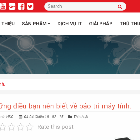
I THIỆU
SẢN PHẨM
DỊCH VỤ IT
GIẢI PHÁP
THỦ TH
nh.
ng điều bạn nên biết về bảo trì máy tính.
min HKC
04:04 Chiều 18 - 02 - 15
Thủ thuật
Rate this post