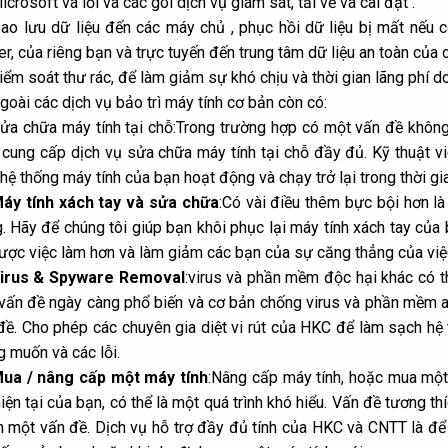
icrosoft vá lỗi và các gói dịch vụ giám sát, tải về và cài đặt .
ao lưu dữ liệu đến các máy chủ , phục hồi dữ liệu bị mất nếu 
er
, của riêng bạn và trực tuyến đến trung tâm dữ liệu an toàn của c
iểm soát thư rác, để làm giảm sự khó chịu và thời gian lãng phí d
goài các dịch vụ
bảo trì máy tính
cơ bản còn có:
ửa chữa máy tính tại chỗ:Trong trường hợp có một vấn đề không 
cung cấp dịch vụ sửa chữa máy tính tại chỗ đầy đủ. Kỹ thuật v
hệ thống máy tính của bạn hoạt động và chạy trở lại trong thời gia
áy tính xách tay và sửa chữa
:Có vài điều thêm bực bội hơn l
. Hãy để chúng tôi giúp bạn khôi phục lại máy tính xách tay của
ược việc làm hơn và làm giảm các bạn của sự căng thẳng của vi
irus
& Spyware Removal
:virus và phần mềm độc hại khác có th
vấn đề ngày càng phổ biến và cơ bản chống virus và phần mềm 
đề. Cho phép các chuyên gia diệt vi rút của HKC để làm sạch h
 muốn và các lỗi.
ua / nâng cấp một máy tính
:Nâng cấp máy tính, hoặc mua một 
iện tại của bạn, có thể là một quá trình khó hiểu. Vấn đề tương thí
h một vấn đề. Dịch vụ hỗ trợ đầy đủ tính của HKC và CNTT là để