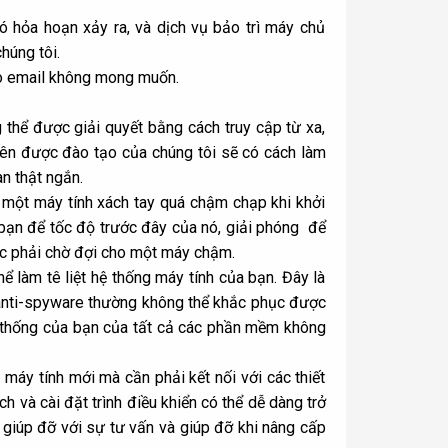
có hỏa hoạn xảy ra, và dịch vụ
bảo trì máy chủ
húng tôi.
o
email
không mong muốn.
thể được giải quyết bằng cách truy cập từ xa,
iên được đào tạo của chúng tôi sẽ có cách làm
n thật ngắn.
à một máy tính xách tay quá chậm chạp khi khởi
 bạn để tốc độ trước đây của nó, giải phóng để
ệc phải chờ đợi cho một máy chậm.
ể làm tê liệt hệ thống máy tính của bạn. Đây là
anti-spyware thường không thể khắc phục được
ệ thống của bạn của tất cả các phần mềm không
máy tính mới mà cần phải kết nối với các thiết
ch và cài đặt trình điều khiển có thể dễ dàng trở
 giúp đỡ với sự tư vấn và giúp đỡ khi nâng cấp