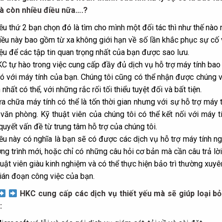
à còn nhiều điều nữa….?
ều thứ 2 bạn chọn đó là tìm cho mình một đối tác thì như thế nào 
ều này bao gồm từ xa không giới hạn về số lần khắc phục sự cố và
iệu để các tập tin quan trọng nhất của bạn được sao lưu.
C tự hào trong việc cung cấp đầy đủ
dịch vụ hỗ trợ máy tính
bao 
có với máy tính của bạn. Chúng tôi cũng có thể nhận được chúng 
nhất có thể, với những rắc rối tối thiểu tuyệt đối và bất tiện.
a chữa máy tính có thể là tốn thời gian nhưng với sự hỗ trợ máy 
 văn phòng. Kỹ thuật viên của chúng tôi có thể kết nối với máy 
 quyết vấn đề từ trung tâm hỗ trợ của chúng tôi.
ều này có nghĩa là bạn sẽ có được các dịch vụ hỗ trợ máy tính n
ng trình mới, hoặc chỉ có những câu hỏi cơ bản mà cần câu trả l
huật viên giàu kinh nghiệm và có thể thực hiện bảo trì thường xuy
ián đoạn công việc của bạn.
HKC cung cấp các dịch vụ thiết yếu mà sẽ giúp loại bỏ 
: