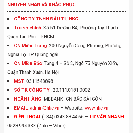
NGUYÊN NHÂN VÀ KHẮC PHỤC
CÔNG TY TNHH ĐẦU TƯ HKC
Trụ sở chính
: Số 51 Đường B4, Phường Tây Thạnh,
Quận Tân Phú, TP.HCM
CN Miền Trung
: 200 Nguyễn Công Phương, Phường
Nghĩa Lộ, TP Quảng ngãi
CN Miền Bắc
: Tầng 4 – Số 2, Ngõ 75 Nguyễn Xiển,
Quận Thanh Xuân, Hà Nội
MST
: 0311543898
S
Ố
TK C
Ô
NG TY
: 20.111.0181.0002
NGÂN HÀNG:
MBBANK- CN BẮC SÀI GÒN
EMAIL
:
admin@hkc.vn
– Website:
www.hkc.vn
ĐIỆN THOẠI
:
(+84) 0343.88.44.66 –
TƯ VẤN NHANH
:
0528.994.333 (Zalo – Viber)