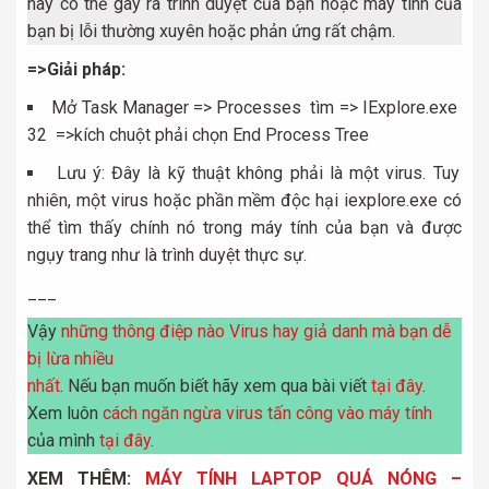
này có thể gây ra trình duyệt của bạn hoặc máy tính của
bạn bị lỗi thường xuyên hoặc phản ứng rất chậm.
=>Giải pháp:
Mở Task Manager => Processes tìm => IExplore.exe
32 =>kích chuột phải chọn End Process Tree
Lưu ý: Đây là kỹ thuật không phải là một virus. Tuy
nhiên, một virus hoặc phần mềm độc hại iexplore.exe có
thể tìm thấy chính nó trong máy tính của bạn và được
ngụy trang như là trình duyệt thực sự.
___
Vậy
những thông điệp nào Virus hay giả danh mà bạn dễ
bị lừa nhiều
nhất
. Nếu bạn muốn biết hãy xem qua bài viết
tại đây
.
Xem luôn
cách ngăn ngừa virus tấn công vào máy tính
của mình
tại đây
.
XEM THÊM:
MÁY TÍNH LAPTOP QUÁ NÓNG –