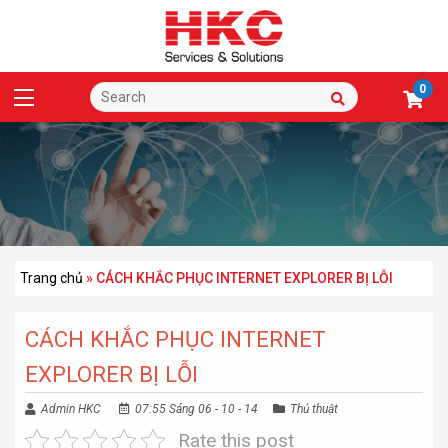
0
Trang chủ
»
CÁCH KHẮC PHỤC INTERNET EXPLORER BỊ LỖI
CÁCH KHẮC PHỤC INTERNET
EXPLORER BỊ LỖI
Admin HKC
07:55 Sáng 06 - 10 - 14
Thủ thuật
Rate this post