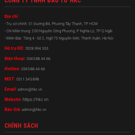
CÔNG TY TNHH ĐẦU TƯ HKC
Địa chỉ:
- Trụ sở chính: 51 Đường B4, Phường Tây Thạnh, TP. HCM
- CN Miền trung: 200 Nguyễn Công Phương, P. Nghĩa Lộ, TP Q.Ngãi
- Miền Bắc: Tầng 4 - Số 2, Ngõ 75 Nguyễn Xiển, Thanh Xuân, Hà Nội
Hỗ trợ KD:
0528.994.333
Điện thoại:
0343.88.44.66
Hotline:
0343.88.44.66
MST:
0311.543.898
Email:
admin@hkc.vn
Website:
https://hkc.vn
Báo Giá:
admin@hkc.vn
CHÍNH SÁCH