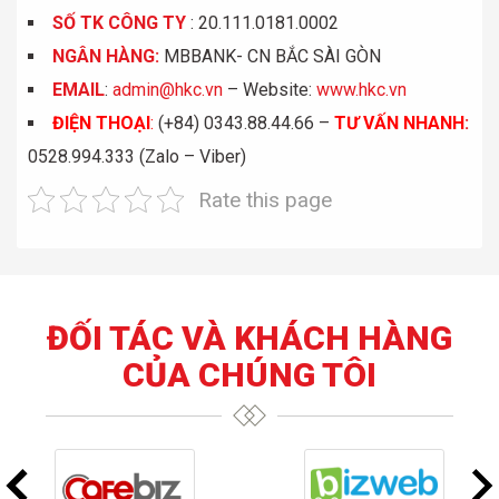
S
Ố
TK C
Ô
NG TY
: 20.111.0181.0002
NGÂN HÀNG:
MBBANK- CN BẮC SÀI GÒN
EMAIL
:
admin@hkc.vn
– Website:
www.hkc.vn
ĐIỆN THOẠI
:
(+84) 0343.88.44.66 –
TƯ VẤN NHANH
:
0528.994.333 (Zalo – Viber)
Rate this page
ĐỐI TÁC VÀ KHÁCH HÀNG
CỦA CHÚNG TÔI