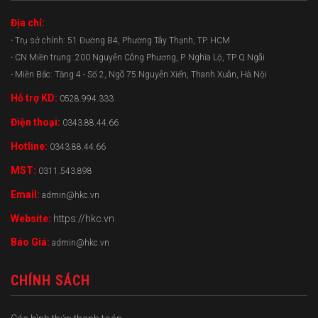
Địa chỉ:
- Trụ sở chính: 51 Đường B4, Phường Tây Thạnh, TP. HCM
- CN Miền trung: 200 Nguyễn Công Phương, P. Nghĩa Lộ, TP Q.Ngãi
- Miền Bắc: Tầng 4 - Số 2, Ngõ 75 Nguyễn Xiển, Thanh Xuân, Hà Nội
Hỗ trợ KD:
0528.994.333
Điện thoại:
0343.88.44.66
Hotline:
0343.88.44.66
MST:
0311.543.898
Email:
admin@hkc.vn
Website:
https://hkc.vn
Báo Giá:
admin@hkc.vn
CHÍNH SÁCH