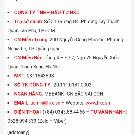
CÔNG TY TNHH ĐẦU TƯ HKC
Trụ sở chính
: Số 51 Đường B4, Phường Tây Thạnh,
Quận Tân Phú, TP.HCM
CN Miền Trung
: 200 Nguyễn Công Phương, Phường
Nghĩa Lộ, TP Quảng ngãi
CN Miền Bắc
: Tầng 4 – Số 2, Ngõ 75 Nguyễn Xiển,
Quận Thanh Xuân, Hà Nội
MST
: 0311543898
S
Ố
TK C
Ô
NG TY
: 20.111.0181.0002
NGÂN HÀNG:
MBBANK- CN BẮC SÀI GÒN
EMAIL
:
admin@hkc.vn
– Website:
www.hkc.vn
ĐIỆN THOẠI
:
(+84) 0343.88.44.66 –
TƯ VẤN NHANH
:
0528.994.333 (Zalo – Viber)
[addtoany]