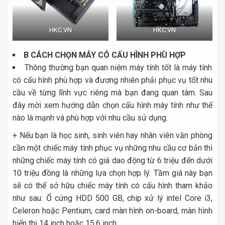
HKC.VN
HKC.VN
B CÁCH CHỌN MÁY CÓ CẤU HÌNH PHÙ HỢP
Thông thường bạn quan niệm máy tính tốt là máy tính
có cấu hình phù hợp và đương nhiên phải phục vụ tốt nhu
cầu về từng lĩnh vực riêng mà bạn đang quan tâm. Sau
đây mời xem hướng dẫn chọn cấu hình máy tính như thế
nào là mạnh và phù hợp với nhu cầu sử dụng.
+ Nếu bạn là học sinh, sinh viên hay nhân viên văn phòng
cần một chiếc máy tính phục vụ những nhu cầu cơ bản thì
những chiếc máy tính có giá dao động từ 6 triệu đến dưới
10 triệu đồng là những lựa chọn hợp lý. Tầm giá này bạn
sẽ có thể sở hữu chiếc máy tính có cấu hình tham khảo
như sau: Ổ cứng HDD 500 GB, chip xử lý intel Core i3,
Celeron hoặc Pentium, card màn hình on-board, màn hình
hiển thị 14 inch hoặc 15.6 inch.