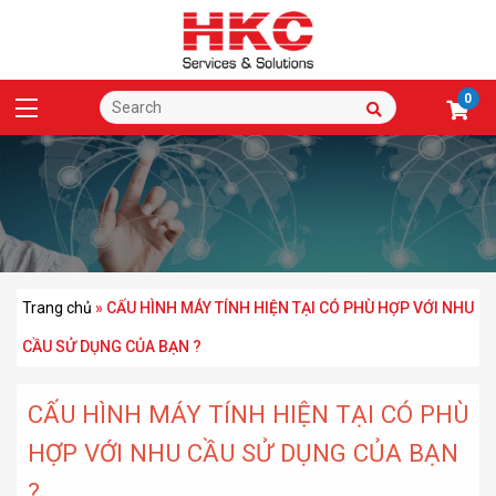
0
Trang chủ
»
CẤU HÌNH MÁY TÍNH HIỆN TẠI CÓ PHÙ HỢP VỚI NHU
CẦU SỬ DỤNG CỦA BẠN ?
CẤU HÌNH MÁY TÍNH HIỆN TẠI CÓ PHÙ
HỢP VỚI NHU CẦU SỬ DỤNG CỦA BẠN
?