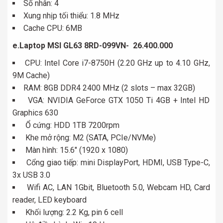
Số nhân: 4
Xung nhịp tối thiểu: 1.8 MHz
Cache CPU: 6MB
e.Laptop MSI GL63 8RD-099VN- 26.400.000
CPU: Intel Core i7-8750H (2.20 GHz up to 4.10 GHz,
9M Cache)
RAM: 8GB DDR4 2400 MHz (2 slots – max 32GB)
VGA: NVIDIA GeForce GTX 1050 Ti 4GB + Intel HD
Graphics 630
Ổ cứng: HDD 1TB 7200rpm
Khe mở rộng: M2 (SATA, PCIe/NVMe)
Màn hình: 15.6″ (1920 x 1080)
Cổng giao tiếp: mini DisplayPort, HDMI, USB Type-C,
3x USB 3.0
Wifi AC, LAN 1Gbit, Bluetooth 5.0, Webcam HD, Card
reader, LED keyboard
Khối lượng: 2.2 Kg, pin 6 cell