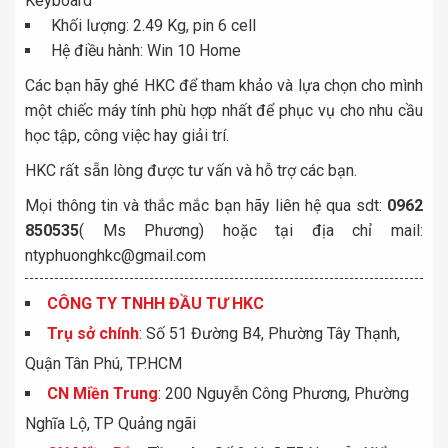
Keyboard
Khối lượng: 2.49 Kg, pin 6 cell
Hệ điều hành: Win 10 Home
Các bạn hãy ghé HKC để tham khảo và lựa chọn cho mình
một chiếc máy tính phù hợp nhất để phục vụ cho nhu cầu
học tập, công việc hay giải trí.
HKC rất sẵn lòng được tư vấn và hỗ trợ các bạn.
Mọi thông tin và thắc mắc bạn hãy liên hệ qua sdt:
0962
850535
( Ms Phương) hoặc tại địa chỉ mail:
ntyphuonghkc@gmail.com
CÔNG TY TNHH ĐẦU TƯ HKC
Trụ sở chính
: Số 51 Đường B4, Phường Tây Thạnh,
Quận Tân Phú, TP.HCM
CN Miền Trung
: 200 Nguyễn Công Phương, Phường
Nghĩa Lộ, TP Quảng ngãi