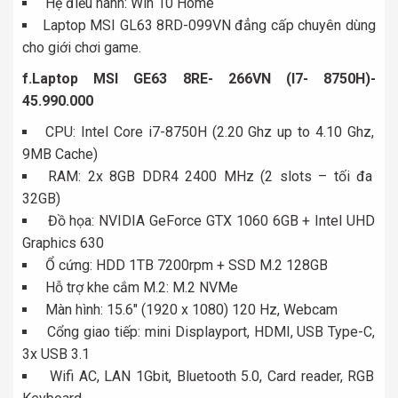
Hệ điều hành: Win 10 Home
Laptop MSI GL63 8RD-099VN đẳng cấp chuyên dùng
cho giới chơi game.
f.Laptop MSI GE63 8RE- 266VN (I7- 8750H)-
45.990.000
CPU: Intel Core i7-8750H (2.20 Ghz up to 4.10 Ghz,
9MB Cache)
RAM: 2x 8GB DDR4 2400 MHz (2 slots – tối đa
32GB)
Đồ họa: NVIDIA GeForce GTX 1060 6GB + Intel UHD
Graphics 630
Ổ cứng: HDD 1TB 7200rpm + SSD M.2 128GB
Hỗ trợ khe cắm M.2: M.2 NVMe
Màn hình: 15.6″ (1920 x 1080) 120 Hz, Webcam
Cổng giao tiếp: mini Displayport, HDMI, USB Type-C,
3x USB 3.1
Wifi AC, LAN 1Gbit, Bluetooth 5.0, Card reader, RGB