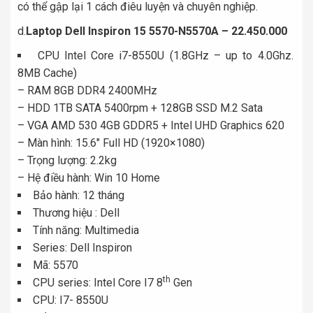
có thể gập lại 1 cách điêu luyện và chuyên nghiệp.
d.
Laptop Dell Inspiron 15 5570-N5570A – 22.450.000
CPU Intel Core i7-8550U (1.8GHz – up to 4.0Ghz.
8MB Cache)
– RAM 8GB DDR4 2400MHz
– HDD 1TB SATA 5400rpm + 128GB SSD M.2 Sata
– VGA AMD 530 4GB GDDR5 + Intel UHD Graphics 620
– Màn hình: 15.6″ Full HD (1920×1080)
– Trọng lượng: 2.2kg
– Hệ điều hành: Win 10 Home
Bảo hành: 12 tháng
Thương hiệu : Dell
Tính năng: Multimedia
Series: Dell Inspiron
Mã: 5570
th
CPU series: Intel Core I7 8
Gen
CPU: I7- 8550U