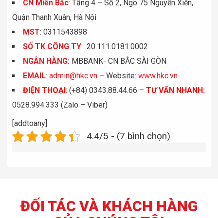
CN Miền Bắc
: Tầng 4 – Số 2, Ngõ 75 Nguyễn Xiển,
Quận Thanh Xuân, Hà Nội
MST
: 0311543898
S
Ố
TK C
Ô
NG TY
: 20.111.0181.0002
NGÂN HÀNG:
MBBANK- CN BẮC SÀI GÒN
EMAIL
:
admin@hkc.vn
– Website:
www.hkc.vn
ĐIỆN THOẠI
:
(+84) 0343.88.44.66 –
TƯ VẤN NHANH
:
0528.994.333 (Zalo – Viber)
[addtoany]
4.4/5 - (7 bình chọn)
ĐỐI TÁC VÀ KHÁCH HÀNG