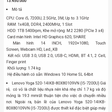
13.450.000
Mô tả
CPU: Core i5, 7200U, 2.5GHz, 3M, Up to: 3.1GHz
RAM: 1x4GB, DDR4, 2400MHz, 1 Slot
HDD: 1TB 5400rpm, Khe mở rộng: M.2 2280 (PCIe 3 x4)
Card màn hình: Intel HD Graphics 620, SHARE
Màn hình: 14 INCH, 1920×1080, Touch
Screen, Webcam HD, Led_KB
Kết nối: USB 3.0, USB 2.0, USB-C, HDMI, BT 4.1, 2 Cell,
Finger print
Khối lượng: 1.74 kg
Hệ điều hành có sẵn: Windows 10 Home SL 64bit
Lenovo Yoga 520-14IKB-80X80109VN (I5-7200U) Giá
rẻ, có vỏ là chất liệu nhựa nên khá nhẹ chỉ 1.7 kg và độ
mỏng là 19.3 mmrất thuận tiện cho việc di chuyển nhiều
nơi. Ngoài ra, bản lề của Lenovo Yoga 520-14IKB-
80X80109VN (I5-7200U) được thiết kế đặc biệt giúp máy