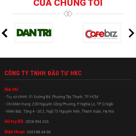
CỦA CHÚNG TÔI
CÔNG TY TNHH ĐẦU TƯ HKC
Địa chỉ:
- Trụ sở chính: 51 Đường B4, Phường Tây Thạnh, TP. HCM
- CN Miền trung: 200 Nguyễn Công Phương, P. Nghĩa Lộ, TP Q.Ngãi
- Miền Bắc: Tầng 4 - Số 2, Ngõ 75 Nguyễn Xiển, Thanh Xuân, Hà Nội
Hỗ trợ KD:
0528.994.333
Điện thoại:
0343.88.44.66