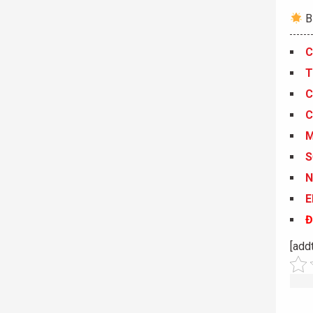
Bả
C
T
C
C
S
N
E
Đ
[add