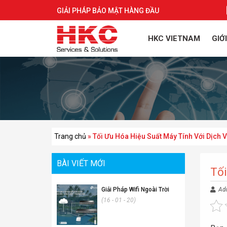
GIẢI PHÁP BẢO MẬT HÀNG ĐẦU
HKC VIETNAM
GIỚ
Trang chủ
»
Tối Ưu Hóa Hiệu Suất Máy Tính Với Dịch V
BÀI VIẾT MỚI
Tối
Giải Pháp Wifi Ngoài Trời
Ad
(16 - 01 - 20)