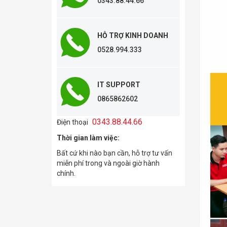
0343.88.44.66
HỖ TRỢ KINH DOANH
0528.994.333
IT SUPPORT
0865862602
0343.88.44.66
Điện thoại
Thời gian làm việc:
Bất cứ khi nào bạn cần, hỗ trợ tư vấn
miễn phí trong và ngoài giờ hành
chính.