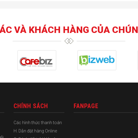
TÁC VÀ KHÁCH HÀNG CỦA CHÚN
CHÍNH SÁCH
FANPAGE
Các hình thức thanh toán
H. Dẫn đặt hàng Online
gãi