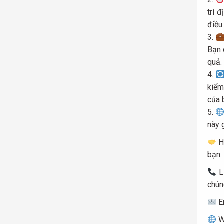
trì 
điều
Bạn 
quả.
kiểm
của 
này 
Hã
bạn.
Li
chún
E
We