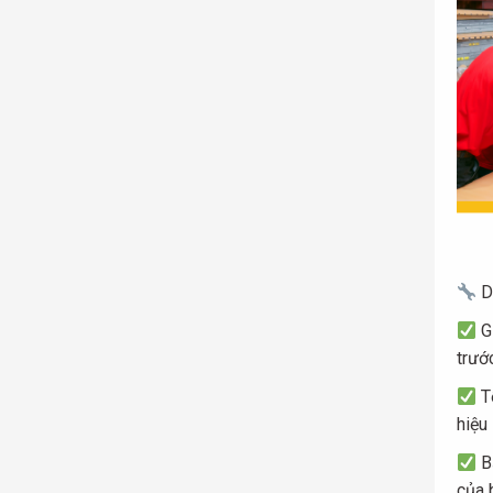
Dị
Gi
trướ
Tố
hiệu
Bả
của 