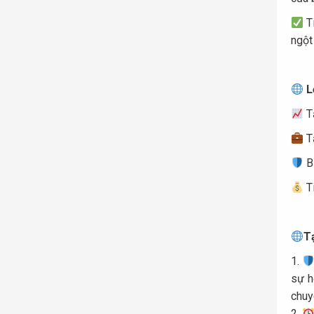
Ti
ngột
Lợ
Tậ
Tậ
Bả
Ti
T
sự h
chuy