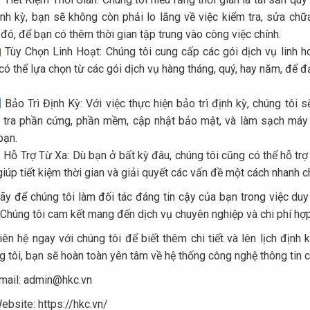
định kỳ, bạn sẽ không còn phải lo lắng về việc kiểm tra, sửa ch
 đó, để bạn có thêm thời gian tập trung vào công việc chính.
Tùy Chọn Linh Hoạt: Chúng tôi cung cấp các gói dịch vụ linh h
có thể lựa chọn từ các gói dịch vụ hàng tháng, quý, hay năm, để 
Bảo Trì Định Kỳ: Với việc thực hiện bảo trì định kỳ, chúng tôi
 tra phần cứng, phần mềm, cập nhật bảo mật, và làm sạch máy tí
bạn.
Hỗ Trợ Từ Xa: Dù bạn ở bất kỳ đâu, chúng tôi cũng có thể hỗ trợ
giúp tiết kiệm thời gian và giải quyết các vấn đề một cách nhanh c
y để chúng tôi làm đối tác đáng tin cậy của bạn trong việc duy
 Chúng tôi cam kết mang đến dịch vụ chuyên nghiệp và chi phí hợp 
ên hệ ngay với chúng tôi để biết thêm chi tiết và lên lịch định
g tôi, bạn sẽ hoàn toàn yên tâm về hệ thống công nghệ thông tin 
mail: admin@hkc.vn
bsite: https://hkc.vn/