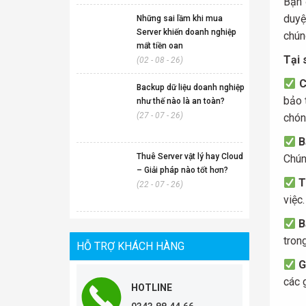
Bạn 
duyệ
Những sai lầm khi mua
Server khiến doanh nghiệp
chún
mất tiền oan
Tại 
(02 - 08 - 26)
C
Backup dữ liệu doanh nghiệp
bảo 
như thế nào là an toàn?
(27 - 07 - 26)
chón
B
Thuê Server vật lý hay Cloud
Chún
– Giải pháp nào tốt hơn?
T
(22 - 07 - 26)
việc
B
trong
HỖ TRỢ KHÁCH HÀNG
G
các 
HOTLINE