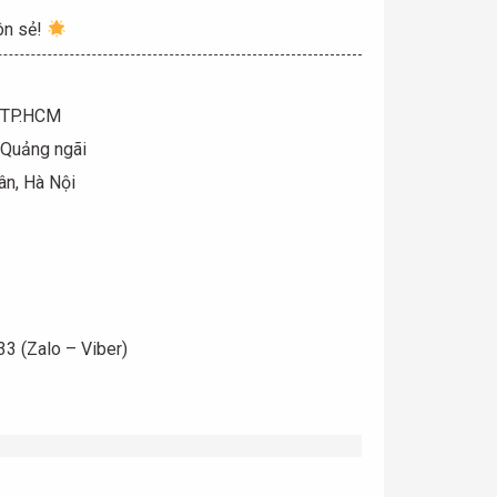
ôn sẻ!
, TP.HCM
 Quảng ngãi
ân, Hà Nội
3 (Zalo – Viber)