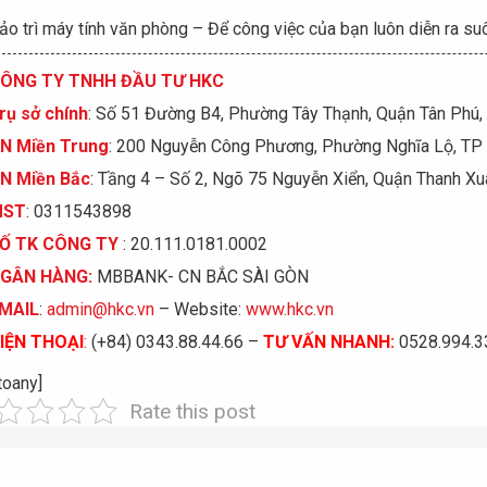
o trì máy tính văn phòng – Để công việc của bạn luôn diễn ra su
ÔNG TY TNHH ĐẦU TƯ HKC
rụ sở chính
: Số 51 Đường B4, Phường Tây Thạnh, Quận Tân Phú
N Miền Trung
: 200 Nguyễn Công Phương, Phường Nghĩa Lộ, TP
N Miền Bắc
: Tầng 4 – Số 2, Ngõ 75 Nguyễn Xiển, Quận Thanh Xu
MST
: 0311543898
Ố
TK C
Ô
NG TY
: 20.111.0181.0002
GÂN HÀNG:
MBBANK- CN BẮC SÀI GÒN
MAIL
:
admin@hkc.vn
– Website:
www.hkc.vn
IỆN THOẠI
:
(+84) 0343.88.44.66 –
TƯ VẤN NHANH
:
0528.994.33
toany]
Rate this post