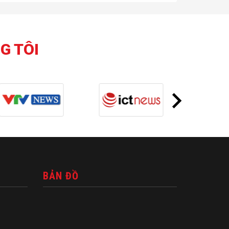
G TÔI
BẢN ĐỒ