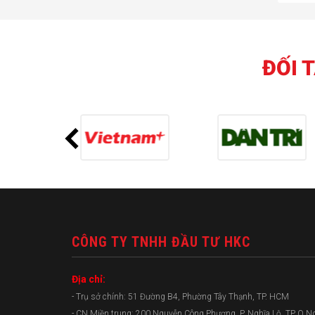
ĐỐI 
CÔNG TY TNHH ĐẦU TƯ HKC
Địa chỉ:
- Trụ sở chính: 51 Đường B4, Phường Tây Thạnh, TP. HCM
- CN Miền trung: 200 Nguyễn Công Phương, P. Nghĩa Lộ, TP Q.N