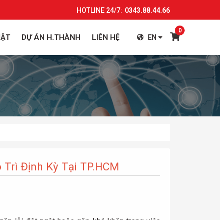
HOTLINE 24/7:
0343.88.44.66
0
UẬT
DỰ ÁN H.THÀNH
LIÊN HỆ
EN
 Trì Định Kỳ Tại TP.HCM