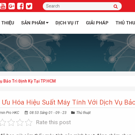
I THIỆU
SẢN PHẨM
DỊCH VỤ IT
GIẢI PHÁP
THỦ TH
ụ Bảo Trì Định Kỳ Tại TP.HCM
 Ưu Hóa Hiệu Suất Máy Tính Với Dịch Vụ Bảo
min Pro HKC
08:53 Sáng 01 - 09 - 23
Thủ thuật
Rate this post