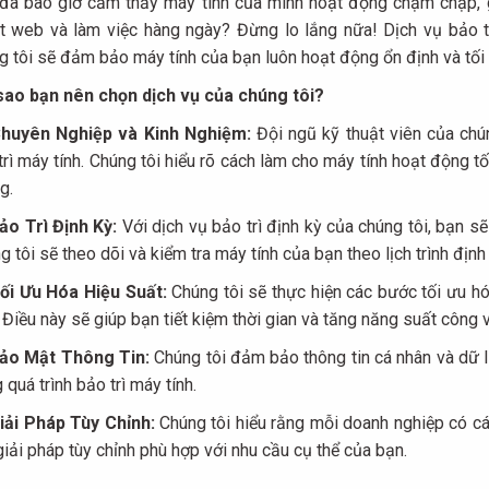
đã bao giờ cảm thấy máy tính của mình hoạt động chậm chạp, g
t web và làm việc hàng ngày? Đừng lo lắng nữa! Dịch vụ bảo t
g tôi sẽ đảm bảo máy tính của bạn luôn hoạt động ổn định và tối 
sao bạn nên chọn dịch vụ của chúng tôi?
huyên Nghiệp và Kinh Nghiệm:
Đội ngũ kỹ thuật viên của chún
trì máy tính. Chúng tôi hiểu rõ cách làm cho máy tính hoạt động t
g.
ảo Trì Định Kỳ:
Với dịch vụ bảo trì định kỳ của chúng tôi, bạn s
g tôi sẽ theo dõi và kiểm tra máy tính của bạn theo lịch trình đị
ối Ưu Hóa Hiệu Suất:
Chúng tôi sẽ thực hiện các bước tối ưu hó
. Điều này sẽ giúp bạn tiết kiệm thời gian và tăng năng suất công v
ảo Mật Thông Tin:
Chúng tôi đảm bảo thông tin cá nhân và dữ 
 quá trình bảo trì máy tính.
iải Pháp Tùy Chỉnh:
Chúng tôi hiểu rằng mỗi doanh nghiệp có các
giải pháp tùy chỉnh phù hợp với nhu cầu cụ thể của bạn.