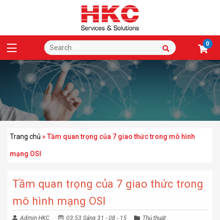
0
Trang chủ
»
Tầm quan trọng của 7 giao thức trong mô hình
mạng OSI
Tầm quan trọng của 7 giao thức trong
mô hình mạng OSI
Admin HKC
03:53 Sáng 31 - 08 - 15
Thủ thuật