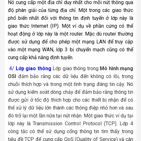
Nó cung cấp một địa chỉ duy nhất cho mỗi nút thông qua
độ phân giải của từng địa chỉ. Một trong các giao thức
phổ biến nhất đối với thông tin định tuyến ở lớp này là
giao thức Internet (IP). Một ví dụ về phần cứng có thể
hoạt động ở lớp này là một router. Mặc dù router thường
được sử dụng để cho phép một
mạng LAN
để truy cập
vào một
mạng WAN
, lớp 3 bị chuyển mạch cũng có thể
cung cấp khả năng định tuyến.
4/
Lớp giao thông
Lớp giao thông trong
Mô hình mạng
OSI
đảm bảo rằng các dữ liệu đến không có lỗi, trong
chuỗi thích hợp và trong một tình trạng đáng tin cậy. Nó
sử dụng kiểm soát dòng chảy để đảm bảo rằng thông tin
được gửi ở tốc độ thích hợp cho các thiết bị nhận để có
thể xử lý dữ liệu lớn thành các thông điệp nhỏ hơn và sau
đó trở lại một lần nữa tại nút nhận. Một giao thức ví dụ tại
lớp này là Transmission Control Protocol (TCP). Lớp 4
công tắc có thể sử dụng cổng thông tin tìm thấy trong
tiêu đề TCP để cung cấp QoS (Quality of Service) và cân