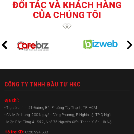
ĐỐI TÁC VÀ KHÁCH HÀNG
CỦA CHÚNG TÔI
CÔNG TY TNHH ĐẦU TƯ HKC
Địa chỉ:
- Trụ sở chính: 51 Đường B4, Phường Tây Thạnh, TP. HCM
- CN Miền trung: 200 Nguyễn Công Phương, P. Nghĩa Lộ, TP Q.Ngãi
- Miền Bắc: Tầng 4 - Số 2, Ngõ 75 Nguyễn Xiển, Thanh Xuân, Hà Nội
Hỗ trợ KD:
0528.994.333