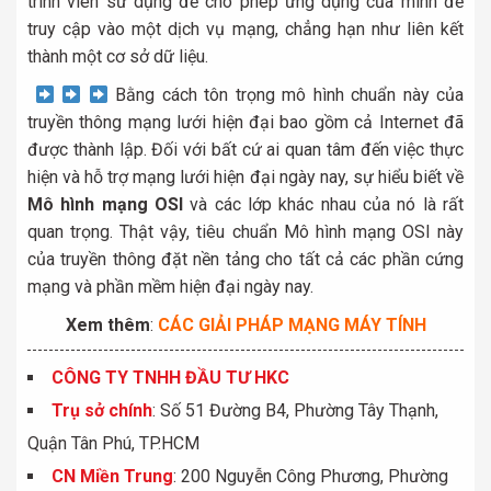
trình viên sử dụng để cho phép ứng dụng của mình để
truy cập vào một dịch vụ mạng, chẳng hạn như liên kết
thành một cơ sở dữ liệu.
Bằng cách tôn trọng mô hình chuẩn này của
truyền thông mạng lưới hiện đại bao gồm cả Internet đã
được thành lập. Đối với bất cứ ai quan tâm đến việc thực
hiện và hỗ trợ mạng lưới hiện đại ngày nay, sự hiểu biết về
Mô hình mạng OSI
và các lớp khác nhau của nó là rất
quan trọng. Thật vậy, tiêu chuẩn Mô hình mạng OSI này
của truyền thông đặt nền tảng cho tất cả các phần cứng
mạng và phần mềm hiện đại ngày nay.
Xem thêm
:
CÁC GIẢI PHÁP MẠNG MÁY TÍNH
CÔNG TY TNHH ĐẦU TƯ HKC
Trụ sở chính
: Số 51 Đường B4, Phường Tây Thạnh,
Quận Tân Phú, TP.HCM
CN Miền Trung
: 200 Nguyễn Công Phương, Phường