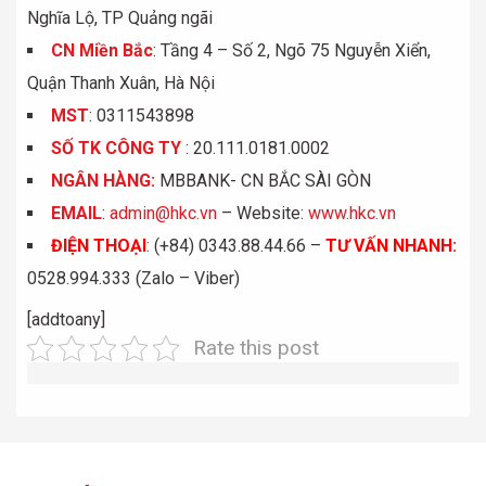
Nghĩa Lộ, TP Quảng ngãi
CN Miền Bắc
: Tầng 4 – Số 2, Ngõ 75 Nguyễn Xiển,
Quận Thanh Xuân, Hà Nội
MST
: 0311543898
S
Ố
TK C
Ô
NG TY
: 20.111.0181.0002
NGÂN HÀNG:
MBBANK- CN BẮC SÀI GÒN
EMAIL
:
admin@hkc.vn
– Website:
www.hkc.vn
ĐIỆN THOẠI
:
(+84) 0343.88.44.66 –
TƯ VẤN NHANH
:
0528.994.333 (Zalo – Viber)
[addtoany]
Rate this post