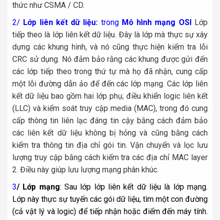
thức như CSMA / CD.
2/
Lớp liên kết dữ liệu:
trong
Mô hình mạng OSI
Lớp
tiếp theo là lớp liên kết dữ liệu. Đây là lớp mà thực sự xây
dựng các khung hình, và nó cũng thực hiện kiểm tra lỗi
CRC sử dụng. Nó đảm bảo rằng các khung được gửi đến
các lớp tiếp theo trong thứ tự mà họ đã nhận, cung cấp
một lỗi đường dẫn ảo để đến các lớp mạng. Các lớp liên
kết dữ liệu bao gồm hai lớp phụ; điều khiển logic liên kết
(LLC) và kiểm soát truy cập media (MAC), trong đó cung
cấp thông tin liên lạc đáng tin cậy bằng cách đảm bảo
các liên kết dữ liệu không bị hỏng và cũng bằng cách
kiểm tra thông tin địa chỉ gói tin. Vận chuyển và lọc lưu
lượng truy cập bằng cách kiểm tra các địa chỉ MAC layer
2. Điều này giúp lưu lượng mạng phân khúc.
3
/ Lớp mạng
:
Sau lớp lớp liên kết dữ liệu là lớp mạng.
Lớp này thực sự tuyến các gói dữ liệu, tìm một con đường
(cả vật lý và logic) để tiếp nhận hoặc điểm đến máy tính.