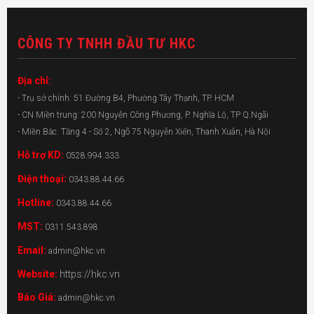
CÔNG TY TNHH ĐẦU TƯ HKC
Địa chỉ:
- Trụ sở chính: 51 Đường B4, Phường Tây Thạnh, TP. HCM
- CN Miền trung: 200 Nguyễn Công Phương, P. Nghĩa Lộ, TP Q.Ngãi
- Miền Bắc: Tầng 4 - Số 2, Ngõ 75 Nguyễn Xiển, Thanh Xuân, Hà Nội
Hỗ trợ KD:
0528.994.333
Điện thoại:
0343.88.44.66
Hotline:
0343.88.44.66
MST:
0311.543.898
Email:
admin@hkc.vn
Website:
https://hkc.vn
Báo Giá:
admin@hkc.vn