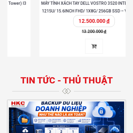
MÁY TÍNH XÁCH TAY DELL VOSTRO 3520 INTEL CORE I3-
1215U/ 15.6INCH FHD/ 1X8G/ 256GB SSD – V5I3614W1
12.500.000
đ
13.200.000
đ
Chi tiết
 giỏ
Thêm vào giỏ
TIN TỨC - THỦ THUẬT