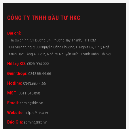
CÔNG TY TNHH ĐẦU TƯ HKC
Địa chỉ:
- Trụ sở chính: 51 Đường B4, Phường Tây Thạnh, TP. HCM
- CN Miền trung: 200 Nguyễn Công Phương, P. Nghĩa Lộ, TP Q.Ngãi
- Miền Bắc: Tầng 4 - Số 2, Ngõ 75 Nguyễn Xiển, Thanh Xuân, Hà Nội
Hỗ trợ KD:
0528.994.333
Điện thoại:
0343.88.44.66
Hotline:
0343.88.44.66
MST:
0311.543.898
Email:
admin@hkc.vn
Website:
https://hkc.vn
Báo Giá:
admin@hkc.vn