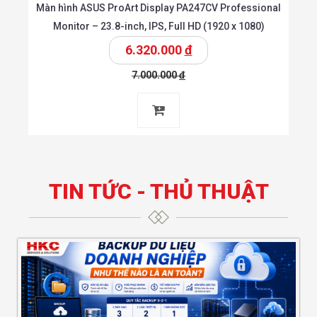
Màn Hình Gaming VSP VG274Q | 27″, 2K, VA, 165Hz, 6ms,
Phẳng
3.900.000
đ
4.300.000
đ
Chi tiết
 giỏ
Thêm vào giỏ
TIN TỨC - THỦ THUẬT