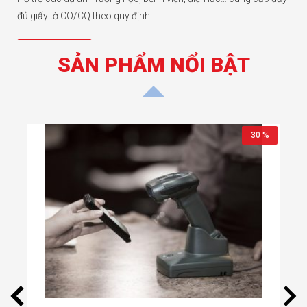
đủ giấy tờ CO/CQ theo quy định.
Chi tiết hơn
SẢN PHẨM NỔI BẬT
15 %