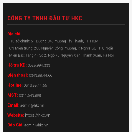
CÔNG TY TNHH ĐẦU TƯ HKC
Địa chỉ:
- Trụ sở chính: 51 Đường B4, Phường Tây Thạnh, TP. HCM
- CN Miền trung: 200 Nguyễn Công Phương, P. Nghĩa Lộ, TP Q.Ngãi
- Miền Bắc: Tầng 4 - Số 2, Ngõ 75 Nguyễn Xiển, Thanh Xuân, Hà Nội
Hỗ trợ KD:
0528.994.333
Điện thoại:
0343.88.44.66
Hotline:
0343.88.44.66
MST:
0311.543.898
Email:
admin@hkc.vn
Website:
https://hkc.vn
Báo Giá:
admin@hkc.vn