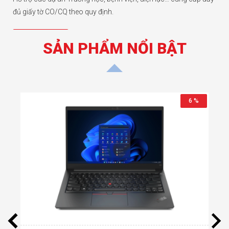
đủ giấy tờ CO/CQ theo quy định.
Chi tiết hơn
SẢN PHẨM NỔI BẬT
11 %