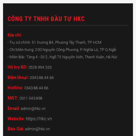
CÔNG TY TNHH ĐẦU TƯ HKC
Địa chỉ:
- Trụ sở chính: 51 Đường B4, Phường Tây Thạnh, TP. HCM
- CN Miền trung: 200 Nguyễn Công Phương, P. Nghĩa Lộ, TP Q.Ngãi
- Miền Bắc: Tầng 4 - Số 2, Ngõ 75 Nguyễn Xiển, Thanh Xuân, Hà Nội
Hỗ trợ KD:
0528.994.333
Điện thoại:
0343.88.44.66
Hotline:
0343.88.44.66
MST:
0311.543.898
Email:
admin@hkc.vn
Website:
https://hkc.vn
Báo Giá:
admin@hkc.vn